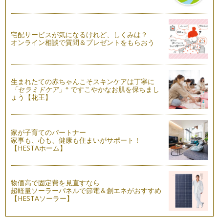
1983年（昭和58年）、全日本コーヒー協会は、10月1日をコ
ーヒーの日と定めました。 …
ドリップコーヒーとインスタントコーヒー、効果の違い
宅配サービスが気になるけれど、しくみは？
カップにサラサラ～、お湯をじょぼじょぼ～っと入れる超お手
オンライン相談で質問＆プレゼントをもらおう
軽インスタントコーヒー。 …
カフェインレスのアイスコーヒーでアレンジ！からだに良いレ
シピご紹介！
生まれたての赤ちゃんこそスキンケアは丁寧に
ここ数年で、カフェインレスコーヒーの種類は急に増えてきま
※
「セラミドケア」
ですこやかなお肌を保ちまし
した。 とはいえ、アイスコ…
ょう【花王】
暑い夏！おいしいアイスコーヒーをどう作る？
暑い夏に飲みたくなる、おいしいアイスコーヒー。 抽出方法
で、同じお豆でも、まったく…
家が子育てのパートナー
家事も、心も、健康も住まいがサポート！
【HESTAホーム】
コーヒー豆の生産地域、ご紹介！
コーヒーの生産・輸出がされているのは、全世界の60数か
国。 おいしいコーヒーの栽培…
物価高で固定費を見直すなら
カフェインレスコーヒーのパートナー「クリーム」をどう選
超軽量ソーラーパネルで節電＆創エネがおすすめ
ぶ？
【HESTAソーラー】
コーヒークリームといえば、「液状」「粉末状」の2種類があ
ります。 液状のものでミル…