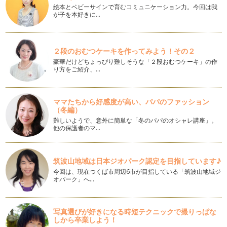
絵本とベビーサインで育むコミュニケーション力。今回は我
が子を本好きに…
最近、流行りのスペシャルティコーヒーとはどんなコーヒー？
最近、コンビニでも見るようになった、「スペシャルティコー
ヒー」 「スペシャル」と聞…
２段のおむつケーキを作ってみよう！その２
カフェ・ラテとカフェ・オ・レとカプチーノの違いはここ！
豪華だけどちょっぴり難しそうな「２段おむつケーキ」の作
どれも牛乳を使ったコーヒーではあるけれど、カフェ・ラテと
り方をご紹介、…
カフェ・オ・レとカプチーノの違いっ…
カフェイン発見はここから！
ママたちから好感度が高い、パパのファッション
カフェインというのは、いつ見つかったのか！？ コーヒーの
（冬編）
発見にはカフェインが重要な…
難しいようで、意外に簡単な「冬のパパのオシャレ講座」。
他の保護者のマ…
最新！コーヒー情報！
最近、コーヒー業界では、COE（カップオブエクセレンス）と
いう「その年その国でもっともおい…
筑波山地域は日本ジオパーク認定を目指しています♪
今回は、現在つくば市周辺6市が目指している「筑波山地域ジ
コーヒーの値段の違いの話
オパーク」へ…
お野菜と同じように、コーヒーにも”等級”というものがありま
す。 …
妊娠中のカフェイン摂取で起こる事
写真選びが好きになる時短テクニックで撮りっぱな
しから卒業しよう！
妊娠すると、カフェインは取るのをやめる！ 私は、何故かそ