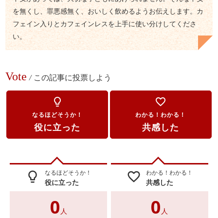
を無くし、罪悪感無く、おいしく飲めるようお伝えします。カ
フェイン入りとカフェインレスを上手に使い分けしてくださ
い。
Vote
/
この記事に投票しよう
lightbulb_outline
favorite_border
なるほどそうか！
わかる！わかる！
役に立った
共感した
なるほどそうか！
わかる！わかる！
lightbulb_outline
favorite_border
役に立った
共感した
0
0
人
人