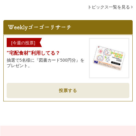
トピックス一覧を見る
カフェインレスコーヒーには、こんな素敵な効果がある
日本で取り扱っているカフェインレスコーヒーは、薬（厚生労
働省では、溶媒抽出＝食品添加物とい…
温度が大事！温度によるコーヒーの味の違い
温かい飲み物。冷たい飲み物。どれも温度によっておいしく感
[今週の投票]
じたり、不快に感じたりします。 …
"宅配食材"利用してる？
こんなに違うの！？お水によるコーヒーの味の違い
抽選で5名様に『図書カード500円分』を
一言でお水といっても、軟水・硬水・水道水・ミネラルウォー
プレゼント。
ターなど、色々な種類があります。 …
コーヒーの栽培・生産からおいしいカフェインレスコーヒーが
出来るまで。
投票する
コーヒーの実は、「コーヒーノキ」から採れます。 名前がび
っくりしませんか？ そのま…
癒しのデザート。おいしいカフェインレスコーヒーアレンジレ
シピ
コーヒーは、ストレートで飲むのもおいしいですが、生クリー
ムや牛乳ともとても相性が良いもので…