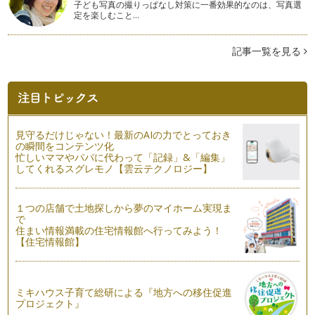
れだけは、妊娠する前から知っていた…
子ども写真の撮りっぱなし対策に一番効果的なのは、写真選
定を楽しむこと…
カフェインの体内道筋を知っておきましょう
コーヒー、紅茶、コーラなどに含まれるカフェイン。 妊娠中
記事一覧を見る
や授乳中は良くないと言われ…
カフェインと睡眠の関係性のはなし
お客様から、「寝るのには、カフェインレスが良いですよね」
と良く言われます。 それは…
見守るだけじゃない！最新のAIの力でとっておき
さまざまな飲み物に入っているカフェイン
の瞬間をコンテンツ化
コーヒー以外で入っている物として、すぐにあげられるのが
忙しいママやパパに代わって「記録」&「編集」
「お茶」。 お茶については、…
してくれるスグレモノ【雲云テクノロジー】
カフェインレスコーヒーの始まり
カフェインを抜く方法や、デカフェを作る方法は今まで書いて
１つの店舗で土地探しから夢のマイホーム実現ま
で
来ましたが、そもそもカフェインレス…
住まい情報満載の住宅情報館へ行ってみよう！
【住宅情報館】
最新のカフェインレスコーヒー情報
毎年、年に１回、アジア最大のスペシャルティコーヒーイベン
トが開催されるのですが、今年は、2…
ミキハウス子育て総研による『地方への移住促進
●月●日は、コーヒーの日！
プロジェクト』