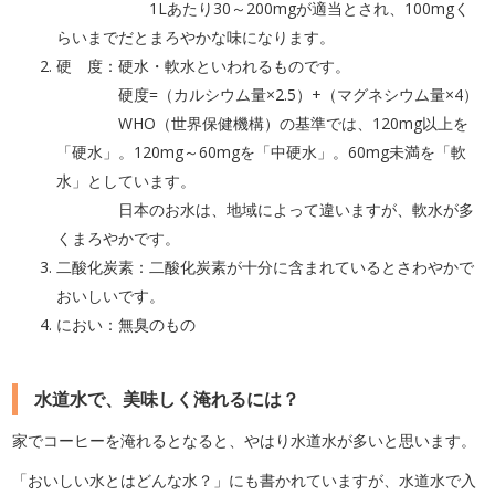
1Lあたり30～200mgが適当とされ、100mgく
らいまでだとまろやかな味になります。
硬 度：硬水・軟水といわれるものです。
硬度=（カルシウム量×2.5）+（マグネシウム量×4）
WHO（世界保健機構）の基準では、120mg以上を
「硬水」。120mg～60mgを「中硬水」。60mg未満を「軟
水」としています。
日本のお水は、地域によって違いますが、軟水が多
くまろやかです。
二酸化炭素：二酸化炭素が十分に含まれているとさわやかで
おいしいです。
におい：無臭のもの
水道水で、美味しく淹れるには？
家でコーヒーを淹れるとなると、やはり水道水が多いと思います。
「おいしい水とはどんな水？」にも書かれていますが、水道水で入