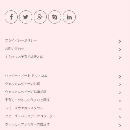
器具ごとによる、コーヒーの味の違い
おいしいコーヒー・自分の好きな味のコーヒーを飲むために
は、色々な準備や気を付けることがあり…
話題のコーヒーがもっている効能ご紹介！
ポリフェノールと聞くと、「赤ワイン」が浮かぶかと思います
が、抗酸化作用のある身体にとても素…
プライバシーポリシー
何歳からカフェインを取って良いの？
お問い合わせ
1回目の記事で、私の子どもたちがコーヒーゼリーを食べた時
どうなったかを書きました。 …
ミキハウス子育て総研とは
カフェインとカフェインレスのメリット・デメリット
カフェイン＝悪！なんてことはありません。良い所もいっぱい
ハッピー・ノート ドットコム
あります。 メリット …
ウェルカムベビーのお宿
カフェインレスって安心？カフェインレスコーヒーが出来るま
ウェルカムベビーの結婚式場
で
子育てにやさしい住まいと環境
一番有名なのは、皆さんご存知、興奮作用。 これは、コーヒ
ー発見の伝説にも言われてい…
ベビーズヴァカンスタウン
ファーストバースデープロジェクト
ウェルカムファミリーの自治体