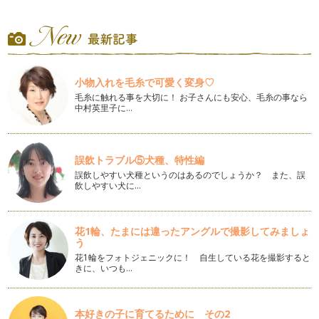
カフェインを抜いたらどうなる？カフェインレスコーヒーのカ
フェインその後
コーヒーからカフェインを抜いた後のコーヒー。 つまりカフ
ェインレスコーヒーは、皆さ…
小物入れを毛糸で可愛く変身♡
カフェインレスが飲めるお店ってどこ？
私が妊娠中、一番困ったのが、「喫茶店にカフェインレスコー
毛糸に触れる事を大切に！ お子さんにも安心、毛糸の事なら
中村英里子に…
ヒーがない！」ということでした。 …
知ってます？インスタントコーヒーとリキッドコーヒーが出来
るまで
誤飲トラブル⑤犬種、特性編
夏は、冷たいコーヒーをすぐ飲みたい！！ 冷蔵庫に入ってい
誤飲しやすい犬種というのはあるのでしょうか？ また、誤
て、注ぐだけで良いなんて最高！ …
飲しやすい犬に…
どっちのイメージ？ ヨーロッパ、ロンドンと言えば、紅茶VS
コーヒー
花1輪、たまには違ったアングルで撮影してみましょ
ヨーロッパ、ロンドンというと、あなたはどちらをイメージし
う
ますか？ たいていの人は、…
花1輪をフォトジェニックに！ 自生している花を撮影すると
きに、いつも…
コーヒーは、最高のコミュニケーションツール！世界の文豪も
愛していた！？
今では、いたるところにあるカフェ、喫茶店。 最初に出来た
のは、1554年、イスタン…
本好きの子に育てるために その2