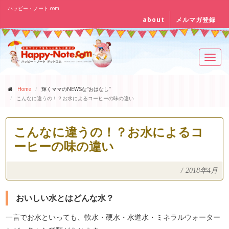
ハッピー・ノート.com
about
メルマガ登録
Toggl
navig
Home
輝くママのNEWSな“おはなし”
こんなに違うの！？お水によるコーヒーの味の違い
こんなに違うの！？お水によるコ
ーヒーの味の違い
/
2018年4月
おいしい水とはどんな水？
一言でお水といっても、軟水・硬水・水道水・ミネラルウォーター