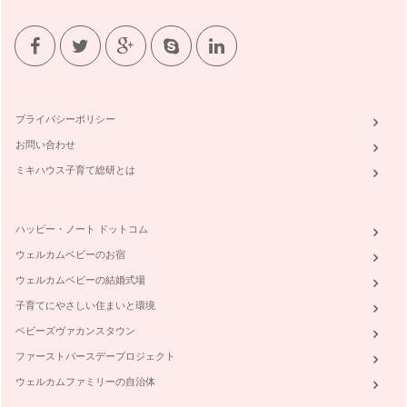
おいしいコーヒー・自分の好きな味のコーヒーを飲むために
は、色々な準備や気を付けることがあり…
話題のコーヒーがもっている効能ご紹介！
ポリフェノールと聞くと、「赤ワイン」が浮かぶかと思います
が、抗酸化作用のある身体にとても素…
プライバシーポリシー
何歳からカフェインを取って良いの？
お問い合わせ
1回目の記事で、私の子どもたちがコーヒーゼリーを食べた時
どうなったかを書きました。 …
ミキハウス子育て総研とは
カフェインとカフェインレスのメリット・デメリット
カフェイン＝悪！なんてことはありません。良い所もいっぱい
ハッピー・ノート ドットコム
あります。 メリット …
ウェルカムベビーのお宿
カフェインレスって安心？カフェインレスコーヒーが出来るま
ウェルカムベビーの結婚式場
で
子育てにやさしい住まいと環境
一番有名なのは、皆さんご存知、興奮作用。 これは、コーヒ
ー発見の伝説にも言われてい…
ベビーズヴァカンスタウン
ファーストバースデープロジェクト
ウェルカムファミリーの自治体