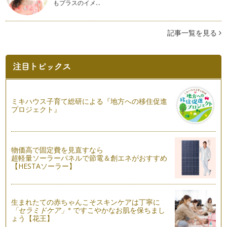
もプラスのイメ…
カフェインの体内道筋を知っておきましょう
コーヒー、紅茶、コーラなどに含まれるカフェイン。 妊娠中
記事一覧を見る
や授乳中は良くないと言われ…
カフェインと睡眠の関係性のはなし
お客様から、「寝るのには、カフェインレスが良いですよね」
と良く言われます。 それは…
さまざまな飲み物に入っているカフェイン
ミキハウス子育て総研による『地方への移住促進
コーヒー以外で入っている物として、すぐにあげられるのが
プロジェクト』
「お茶」。 お茶については、…
カフェインレスコーヒーの始まり
カフェインを抜く方法や、デカフェを作る方法は今まで書いて
物価高で固定費を見直すなら
来ましたが、そもそもカフェインレス…
超軽量ソーラーパネルで節電＆創エネがおすすめ
【HESTAソーラー】
最新のカフェインレスコーヒー情報
毎年、年に１回、アジア最大のスペシャルティコーヒーイベン
トが開催されるのですが、今年は、2…
生まれたての赤ちゃんこそスキンケアは丁寧に
※
「セラミドケア」
ですこやかなお肌を保ちまし
●月●日は、コーヒーの日！
ょう【花王】
1983年（昭和58年）、全日本コーヒー協会は、10月1日をコ