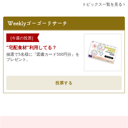
トピックス一覧を見る
カフェインレスコーヒーには、こんな素敵な効果がある
日本で取り扱っているカフェインレスコーヒーは、薬（厚生労
働省では、溶媒抽出＝食品添加物とい…
温度が大事！温度によるコーヒーの味の違い
温かい飲み物。冷たい飲み物。どれも温度によっておいしく感
[今週の投票]
じたり、不快に感じたりします。 …
"宅配食材"利用してる？
こんなに違うの！？お水によるコーヒーの味の違い
抽選で5名様に『図書カード500円分』を
一言でお水といっても、軟水・硬水・水道水・ミネラルウォー
プレゼント。
ターなど、色々な種類があります。 …
コーヒーの栽培・生産からおいしいカフェインレスコーヒーが
出来るまで。
投票する
コーヒーの実は、「コーヒーノキ」から採れます。 名前がび
っくりしませんか？ そのま…
癒しのデザート。おいしいカフェインレスコーヒーアレンジレ
シピ
コーヒーは、ストレートで飲むのもおいしいですが、生クリー
ムや牛乳ともとても相性が良いもので…
器具ごとによる、コーヒーの味の違い