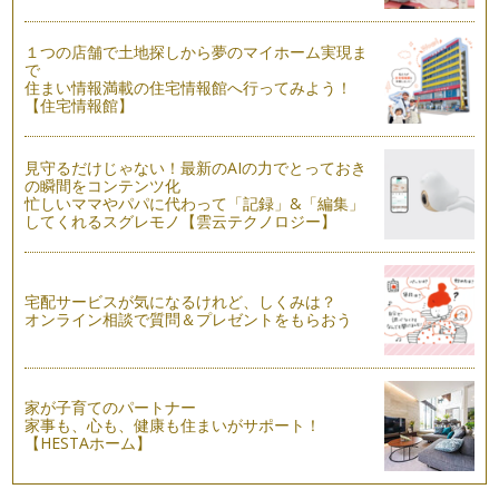
ーヒーの日と定めました。 …
１つの店舗で土地探しから夢のマイホーム実現ま
ドリップコーヒーとインスタントコーヒー、効果の違い
で
カップにサラサラ～、お湯をじょぼじょぼ～っと入れる超お手
住まい情報満載の住宅情報館へ行ってみよう！
軽インスタントコーヒー。 …
【住宅情報館】
カフェインレスのアイスコーヒーでアレンジ！からだに良いレ
シピご紹介！
見守るだけじゃない！最新のAIの力でとっておき
ここ数年で、カフェインレスコーヒーの種類は急に増えてきま
の瞬間をコンテンツ化
した。 とはいえ、アイスコ…
忙しいママやパパに代わって「記録」&「編集」
してくれるスグレモノ【雲云テクノロジー】
暑い夏！おいしいアイスコーヒーをどう作る？
暑い夏に飲みたくなる、おいしいアイスコーヒー。 抽出方法
で、同じお豆でも、まったく…
宅配サービスが気になるけれど、しくみは？
オンライン相談で質問＆プレゼントをもらおう
コーヒー豆の生産地域、ご紹介！
コーヒーの生産・輸出がされているのは、全世界の60数か
国。 おいしいコーヒーの栽培…
家が子育てのパートナー
カフェインレスコーヒーのパートナー「クリーム」をどう選
家事も、心も、健康も住まいがサポート！
ぶ？
【HESTAホーム】
コーヒークリームといえば、「液状」「粉末状」の2種類があ
ります。 液状のものでミル…