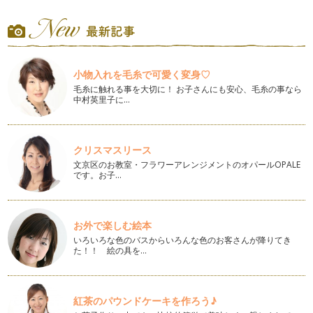
カフェインを抜いたらどうなる？カフェインレスコーヒーのカ
フェインその後
コーヒーからカフェインを抜いた後のコーヒー。 つまりカフ
ェインレスコーヒーは、皆さ…
小物入れを毛糸で可愛く変身♡
カフェインレスが飲めるお店ってどこ？
私が妊娠中、一番困ったのが、「喫茶店にカフェインレスコー
毛糸に触れる事を大切に！ お子さんにも安心、毛糸の事なら
中村英里子に…
ヒーがない！」ということでした。 …
知ってます？インスタントコーヒーとリキッドコーヒーが出来
るまで
クリスマスリース
夏は、冷たいコーヒーをすぐ飲みたい！！ 冷蔵庫に入ってい
文京区のお教室・フラワーアレンジメントのオパールOPALE
て、注ぐだけで良いなんて最高！ …
です。お子…
どっちのイメージ？ ヨーロッパ、ロンドンと言えば、紅茶VS
コーヒー
ヨーロッパ、ロンドンというと、あなたはどちらをイメージし
お外で楽しむ絵本
ますか？ たいていの人は、…
いろいろな色のバスからいろんな色のお客さんが降りてき
た！！ 絵の具を…
コーヒーは、最高のコミュニケーションツール！世界の文豪も
愛していた！？
今では、いたるところにあるカフェ、喫茶店。 最初に出来た
のは、1554年、イスタン…
紅茶のパウンドケーキを作ろう♪