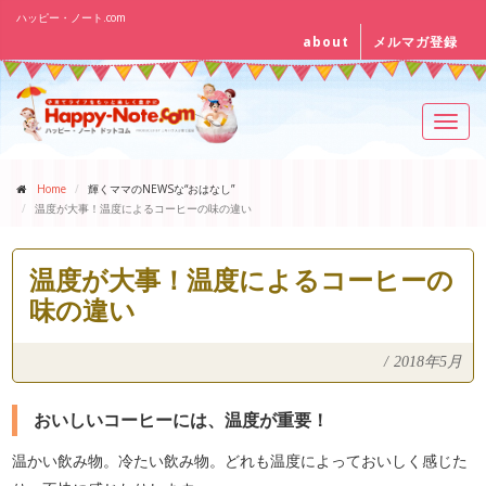
ハッピー・ノート.com
about
メルマガ登録
Toggl
navig
Home
輝くママのNEWSな“おはなし”
温度が大事！温度によるコーヒーの味の違い
温度が大事！温度によるコーヒーの
味の違い
/
2018年5月
おいしいコーヒーには、温度が重要！
温かい飲み物。冷たい飲み物。どれも温度によっておいしく感じた