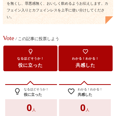
を無くし、罪悪感無く、おいしく飲めるようお伝えします。カ
フェイン入りとカフェインレスを上手に使い分けしてくださ
い。
Vote
/
この記事に投票しよう
lightbulb_outline
favorite_border
なるほどそうか！
わかる！わかる！
役に立った
共感した
なるほどそうか！
わかる！わかる！
lightbulb_outline
favorite_border
役に立った
共感した
0
0
人
人