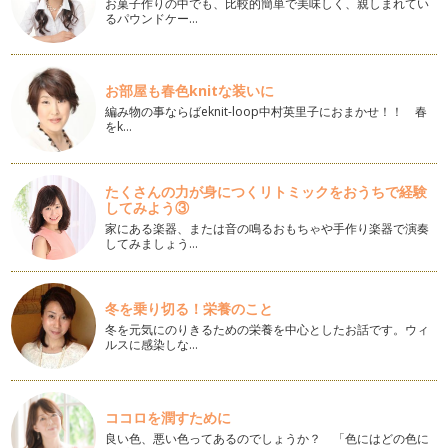
お菓子作りの中でも、比較的簡単で美味しく、親しまれてい
るパウンドケー…
最近、流行りのスペシャルティコーヒーとはどんなコーヒー？
最近、コンビニでも見るようになった、「スペシャルティコー
ヒー」 「スペシャル」と聞…
お部屋も春色knitな装いに
カフェ・ラテとカフェ・オ・レとカプチーノの違いはここ！
編み物の事ならばeknit-loop中村英里子におまかせ！！ 春
どれも牛乳を使ったコーヒーではあるけれど、カフェ・ラテと
をk…
カフェ・オ・レとカプチーノの違いっ…
カフェイン発見はここから！
たくさんの力が身につくリトミックをおうちで経験
カフェインというのは、いつ見つかったのか！？ コーヒーの
してみよう③
発見にはカフェインが重要な…
家にある楽器、または音の鳴るおもちゃや手作り楽器で演奏
してみましょう…
最新！コーヒー情報！
最近、コーヒー業界では、COE（カップオブエクセレンス）と
いう「その年その国でもっともおい…
冬を乗り切る！栄養のこと
コーヒーの値段の違いの話
冬を元気にのりきるための栄養を中心としたお話です。ウィ
ルスに感染しな…
お野菜と同じように、コーヒーにも”等級”というものがありま
す。 …
妊娠中のカフェイン摂取で起こる事
ココロを潤すために
妊娠すると、カフェインは取るのをやめる！ 私は、何故かそ
良い色、悪い色ってあるのでしょうか？ 「色にはどの色に
れだけは、妊娠する前から知っていた…