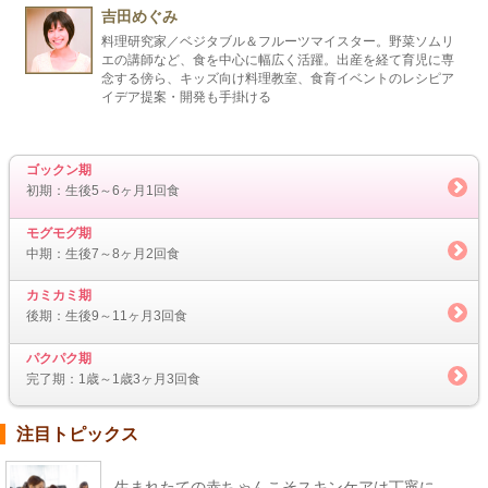
吉田めぐみ
料理研究家／ベジタブル＆フルーツマイスター。野菜ソムリ
エの講師など、食を中心に幅広く活躍。出産を経て育児に専
念する傍ら、キッズ向け料理教室、食育イベントのレシピア
イデア提案・開発も手掛ける
ゴックン期
初期：生後5～6ヶ月1回食
モグモグ期
中期：生後7～8ヶ月2回食
カミカミ期
後期：生後9～11ヶ月3回食
パクパク期
完了期：1歳～1歳3ヶ月3回食
注目トピックス
生まれたての赤ちゃんこそスキンケアは丁寧に