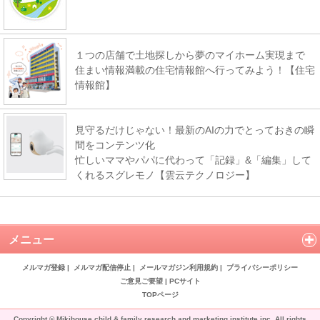
１つの店舗で土地探しから夢のマイホーム実現まで
住まい情報満載の住宅情報館へ行ってみよう！【住宅
情報館】
見守るだけじゃない！最新のAIの力でとっておきの瞬
間をコンテンツ化
忙しいママやパパに代わって「記録」&「編集」して
くれるスグレモノ【雲云テクノロジー】
メニュー
メルマガ登録
|
メルマガ配信停止
|
メールマガジン利用規約
|
プライバシーポリシー
ご意見ご要望
|
PCサイト
TOPページ
Copyright © Mikihouse child & family research and marketing institute inc. All rights