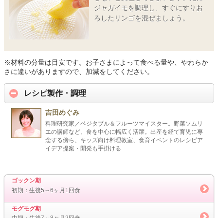
ジャガイモを調理し、すぐにすりお
ろしたリンゴを混ぜましょう。
※材料の分量は目安です。お子さまによって食べる量や、やわらか
さに違いがありますので、加減をしてください。
レシピ製作・調理
吉田めぐみ
料理研究家／ベジタブル＆フルーツマイスター。野菜ソムリ
エの講師など、食を中心に幅広く活躍。出産を経て育児に専
念する傍ら、キッズ向け料理教室、食育イベントのレシピア
イデア提案・開発も手掛ける
ゴックン期
初期：生後5～6ヶ月1回食
モグモグ期