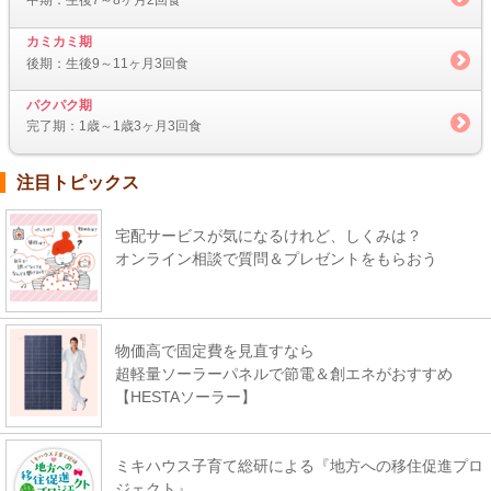
中期：生後7～8ヶ月2回食
カミカミ期
後期：生後9～11ヶ月3回食
パクパク期
完了期：1歳～1歳3ヶ月3回食
注目トピックス
宅配サービスが気になるけれど、しくみは？
オンライン相談で質問＆プレゼントをもらおう
物価高で固定費を見直すなら
超軽量ソーラーパネルで節電＆創エネがおすすめ
【HESTAソーラー】
ミキハウス子育て総研による『地方への移住促進プロ
ジェクト』