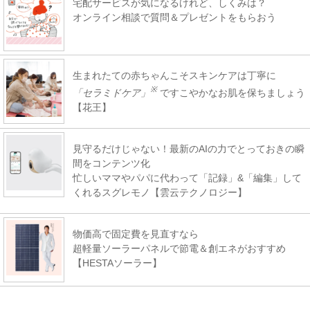
宅配サービスが気になるけれど、しくみは？
オンライン相談で質問＆プレゼントをもらおう
生まれたての赤ちゃんこそスキンケアは丁寧に
※
「セラミドケア」
ですこやかなお肌を保ちましょう
【花王】
見守るだけじゃない！最新のAIの力でとっておきの瞬
間をコンテンツ化
忙しいママやパパに代わって「記録」&「編集」して
くれるスグレモノ【雲云テクノロジー】
物価高で固定費を見直すなら
超軽量ソーラーパネルで節電＆創エネがおすすめ
【HESTAソーラー】