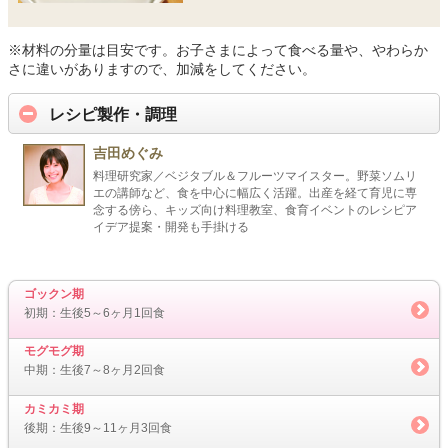
※材料の分量は目安です。お子さまによって食べる量や、やわらか
さに違いがありますので、加減をしてください。
レシピ製作・調理
吉田めぐみ
料理研究家／ベジタブル＆フルーツマイスター。野菜ソムリ
エの講師など、食を中心に幅広く活躍。出産を経て育児に専
念する傍ら、キッズ向け料理教室、食育イベントのレシピア
イデア提案・開発も手掛ける
ゴックン期
初期：生後5～6ヶ月1回食
モグモグ期
中期：生後7～8ヶ月2回食
カミカミ期
後期：生後9～11ヶ月3回食