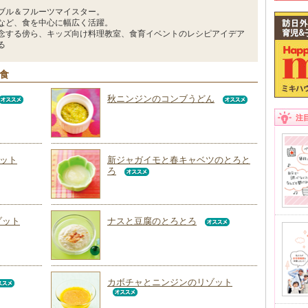
ブル＆フルーツマイスター。
など、食を中心に幅広く活躍。
念する傍ら、キッズ向け料理教室、食育イベントのレシピアイデア
る
回食
秋ニンジンのコンブうどん
注
ット
新ジャガイモと春キャベツのとろと
ろ
ゾット
ナスと豆腐のとろとろ
カボチャとニンジンのリゾット