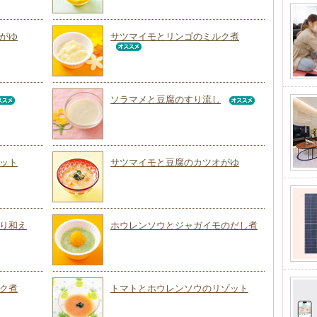
がゆ
サツマイモとリンゴのミルク煮
ソラマメと豆腐のすり流し
ット
サツマイモと豆腐のカツオがゆ
り和え
ホウレンソウとジャガイモのだし煮
ク煮
トマトとホウレンソウのリゾット