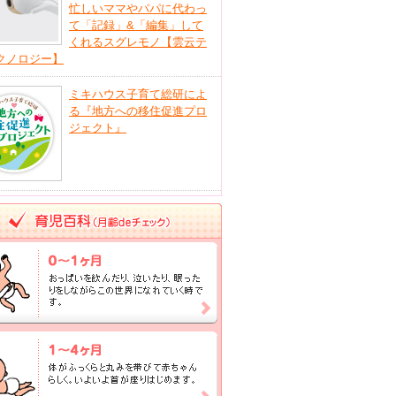
忙しいママやパパに代わっ
て「記録」&「編集」して
くれるスグレモノ【雲云テ
クノロジー】
ミキハウス子育て総研によ
る『地方への移住促進プロ
ジェクト』