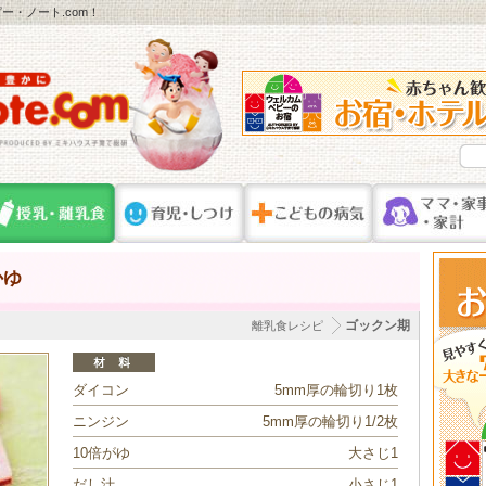
・ノート.com！
かゆ
ゴックン期
離乳食レシピ
ダイコン
5mm厚の輪切り1枚
ニンジン
5mm厚の輪切り1/2枚
10倍がゆ
大さじ1
だし汁
小さじ1