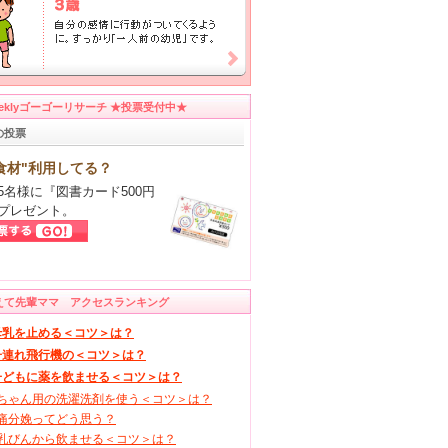
eeklyゴーゴーリサーチ ★投票受付中★
の投票
食材"利用してる？
5名様に『図書カード500円
プレゼント。
えて先輩ママ アクセスランキング
母乳を止める＜コツ＞は？
子連れ飛行機の＜コツ＞は？
子どもに薬を飲ませる＜コツ＞は？
ちゃん用の洗濯洗剤を使う＜コツ＞は？
痛分娩ってどう思う？
乳びんから飲ませる＜コツ＞は？