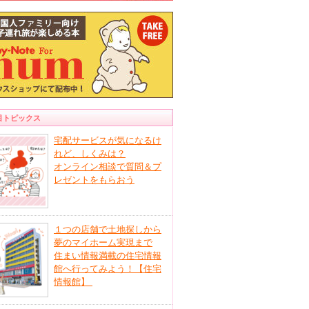
目トピックス
宅配サービスが気になるけ
れど、しくみは？
オンライン相談で質問＆プ
レゼントをもらおう
１つの店舗で土地探しから
夢のマイホーム実現まで
住まい情報満載の住宅情報
館へ行ってみよう！【住宅
情報館】