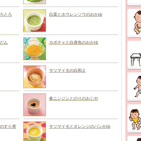
ろとろ
白菜とホウレンソウのおかゆ
どん
カボチャと白身魚のおかゆ
サツマイモの白和え
春ニンジンとのりのおじや
のすり煮
サツマイモとオレンジのパンがゆ