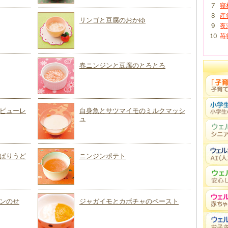
寝
産
リンゴと豆腐のおかゆ
夜
苺
春ニンジンと豆腐のとろとろ
ピューレ
白身魚とサツマイモのミルクマッシ
ュ
ぱりうど
ニンジンポテト
ンのせ
ジャガイモとカボチャのペースト