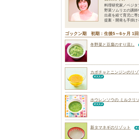
料理研究家／ベジタ
野菜ソムリエの講師
出産を経て育児に専
提案・開発も手掛け
ゴックン期 初期：生後5～6ヶ月 1
冬野菜と豆腐のすり流し
カボチャとニンジンのリゾ
ホウレンソウの ミルクリ
新タマネギのリゾット