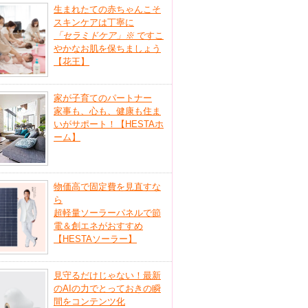
生まれたての赤ちゃんこそ
スキンケアは丁寧に
「セラミドケア」
※
ですこ
やかなお肌を保ちましょう
【花王】
家が子育てのパートナー
家事も、心も、健康も住ま
いがサポート！【HESTAホ
ーム】
物価高で固定費を見直すな
ら
超軽量ソーラーパネルで節
電＆創エネがおすすめ
【HESTAソーラー】
見守るだけじゃない！最新
のAIの力でとっておきの瞬
間をコンテンツ化