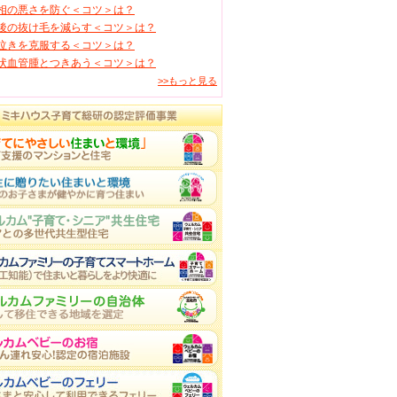
相の悪さを防ぐ＜コツ＞は？
後の抜け毛を減らす＜コツ＞は？
泣きを克服する＜コツ＞は？
状血管腫とつきあう＜コツ＞は？
>>もっと見る