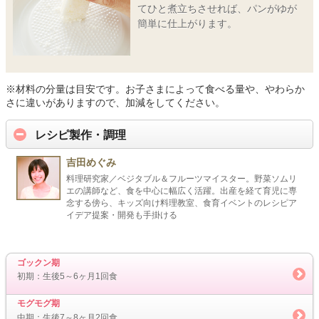
てひと煮立ちさせれば、パンがゆが
簡単に仕上がります。
※材料の分量は目安です。お子さまによって食べる量や、やわらか
さに違いがありますので、加減をしてください。
レシピ製作・調理
吉田めぐみ
料理研究家／ベジタブル＆フルーツマイスター。野菜ソムリ
エの講師など、食を中心に幅広く活躍。出産を経て育児に専
念する傍ら、キッズ向け料理教室、食育イベントのレシピア
イデア提案・開発も手掛ける
ゴックン期
初期：生後5～6ヶ月1回食
モグモグ期
中期：生後7～8ヶ月2回食