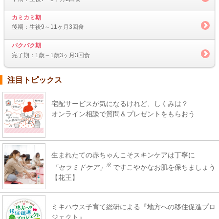
カミカミ期
後期：生後9～11ヶ月3回食
パクパク期
完了期：1歳～1歳3ヶ月3回食
注目トピックス
宅配サービスが気になるけれど、しくみは？
オンライン相談で質問＆プレゼントをもらおう
生まれたての赤ちゃんこそスキンケアは丁寧に
※
「セラミドケア」
ですこやかなお肌を保ちましょう
【花王】
ミキハウス子育て総研による『地方への移住促進プロ
ジェクト』