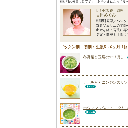
※材料の分量は目安です。お子さまによって食
レシピ製作・調理
吉田めぐみ
料理研究家／ベジタ
野菜ソムリエの講師
出産を経て育児に専
提案・開発も手掛け
ゴックン期 初期：生後5～6ヶ月 1
冬野菜と豆腐のすり流し
カボチャとニンジンのリゾ
ホウレンソウの ミルクリ