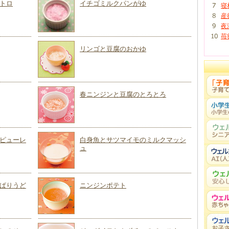
トロ
イチゴミルクパンがゆ
寝
産
夜
苺
リンゴと豆腐のおかゆ
春ニンジンと豆腐のとろとろ
ピューレ
白身魚とサツマイモのミルクマッシ
ュ
ぱりうど
ニンジンポテト