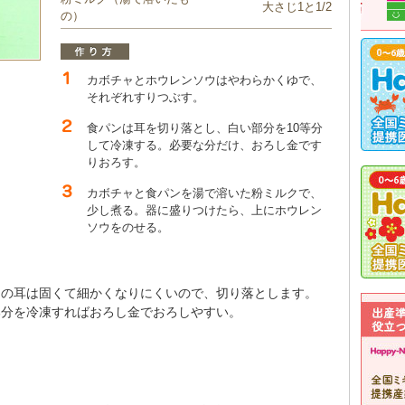
大さじ1と1/2
の）
カボチャとホウレンソウはやわらかくゆで、
それぞれすりつぶす。
食パンは耳を切り落とし、白い部分を10等分
して冷凍する。必要な分だけ、おろし金です
りおろす。
カボチャと食パンを湯で溶いた粉ミルクで、
少し煮る。器に盛りつけたら、上にホウレン
ソウをのせる。
ンの耳は固くて細かくなりにくいので、切り落とします。
部分を冷凍すればおろし金でおろしやすい。