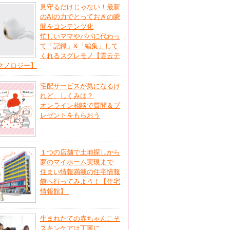
見守るだけじゃない！最新
のAIの力でとっておきの瞬
間をコンテンツ化
忙しいママやパパに代わっ
て「記録」&「編集」して
くれるスグレモノ【雲云テ
クノロジー】
宅配サービスが気になるけ
れど、しくみは？
オンライン相談で質問＆プ
レゼントをもらおう
１つの店舗で土地探しから
夢のマイホーム実現まで
住まい情報満載の住宅情報
館へ行ってみよう！【住宅
情報館】
生まれたての赤ちゃんこそ
スキンケアは丁寧に