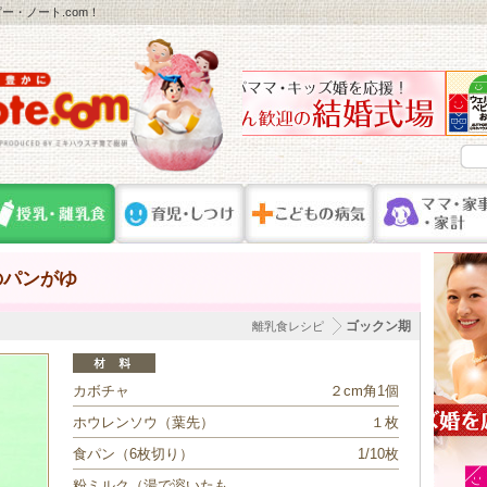
・ノート.com！
のパンがゆ
ゴックン期
離乳食レシピ
カボチャ
２cm角1個
ホウレンソウ（葉先）
１枚
食パン（6枚切り）
1/10枚
粉ミルク（湯で溶いたも