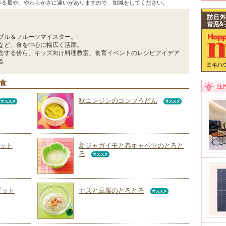
べる量や、やわらかさに違いがありますので、加減をしてください。
ブル＆フルーツマイスター。
など、食を中心に幅広く活躍。
念する傍ら、キッズ向け料理教室、食育イベントのレシピアイデア
る
回食
注
秋ニンジンのコンブうどん
ット
新ジャガイモと春キャベツのとろと
ろ
ゾット
ナスと豆腐のとろとろ