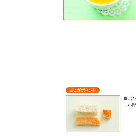
食パ
白い