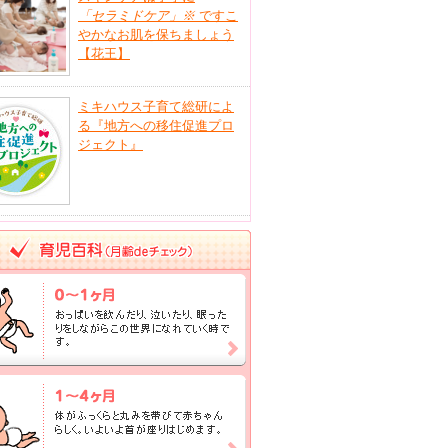
「セラミドケア」
※
ですこ
やかなお肌を保ちましょう
【花王】
ミキハウス子育て総研によ
る『地方への移住促進プロ
ジェクト』