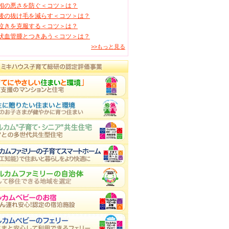
相の悪さを防ぐ＜コツ＞は？
後の抜け毛を減らす＜コツ＞は？
泣きを克服する＜コツ＞は？
状血管腫とつきあう＜コツ＞は？
>>もっと見る