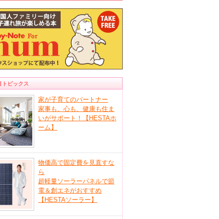
目トピックス
家が子育てのパートナー
家事も、心も、健康も住ま
いがサポート！【HESTAホ
ーム】
物価高で固定費を見直すな
ら
超軽量ソーラーパネルで節
電＆創エネがおすすめ
【HESTAソーラー】