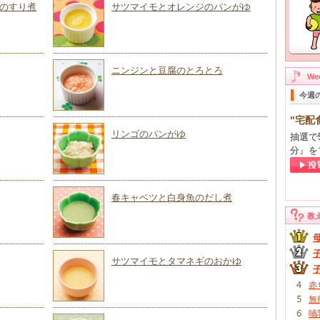
のすり煮
サツマイモとオレンジのパンがゆ
ニンジンと豆腐のとろとろ
W
今週
"宅配
リンゴのパンがゆ
抽選で
分』を
春キャベツと白身魚のだし煮
教
サツマイモとタマネギのおかゆ
赤
無
哺