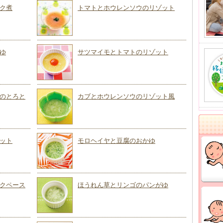
ク煮
トマトとホウレンソウのリゾット
ゆ
サツマイモとトマトのリゾット
のとろと
カブとホウレンソウのリゾット風
ット
モロヘイヤと豆腐のおかゆ
クペース
ほうれん草とリンゴのパンがゆ