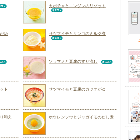
カボチャとニンジンのリゾット
がゆ
サツマイモとリンゴのミルク煮
ソラマメと豆腐のすり流し
ット
サツマイモと豆腐のカツオがゆ
り和え
ホウレンソウとジャガイモのだし煮