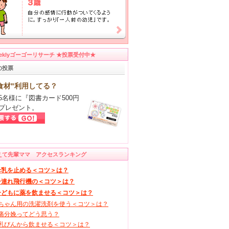
eeklyゴーゴーリサーチ ★投票受付中★
の投票
食材"利用してる？
5名様に『図書カード500円
プレゼント。
えて先輩ママ アクセスランキング
母乳を止める＜コツ＞は？
子連れ飛行機の＜コツ＞は？
子どもに薬を飲ませる＜コツ＞は？
ちゃん用の洗濯洗剤を使う＜コツ＞は？
痛分娩ってどう思う？
乳びんから飲ませる＜コツ＞は？