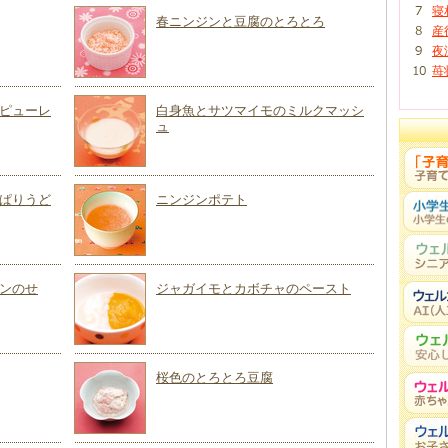
寝
春ニンジンと豆腐のとろとろ
産
夜
苺
ピューレ
白身魚とサツマイモのミルクマッシ
ュ
ぱりうど
ニンジンポテト
ンのせ
ジャガイモとカボチャのペースト
桜色のとろとろ豆腐