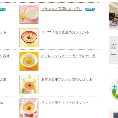
ソラマメと豆腐のすり流し
ット
サツマイモと豆腐のカツオがゆ
り和え
ホウレンソウとジャガイモのだし煮
ク煮
トマトとホウレンソウのリゾット
ゆ
サツマイモとトマトのリゾット