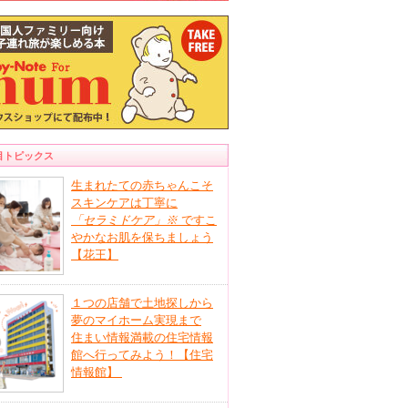
目トピックス
生まれたての赤ちゃんこそ
スキンケアは丁寧に
「セラミドケア」
※
ですこ
やかなお肌を保ちましょう
【花王】
１つの店舗で土地探しから
夢のマイホーム実現まで
住まい情報満載の住宅情報
館へ行ってみよう！【住宅
情報館】