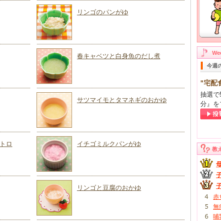
リンゴのパンがゆ
W
春キャベツと白身魚のだし煮
今週
"宅配
抽選で
サツマイモとタマネギのおかゆ
分』を
トロ
イチゴミルクパンがゆ
教
リンゴと豆腐のおかゆ
赤
無
哺