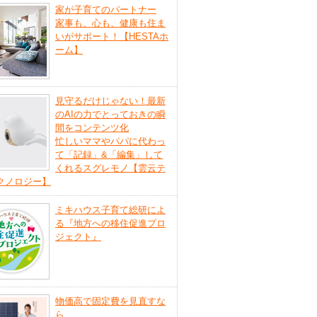
家が子育てのパートナー
家事も、心も、健康も住ま
いがサポート！【HESTAホ
ーム】
見守るだけじゃない！最新
のAIの力でとっておきの瞬
間をコンテンツ化
忙しいママやパパに代わっ
て「記録」&「編集」して
くれるスグレモノ【雲云テ
クノロジー】
ミキハウス子育て総研によ
る『地方への移住促進プロ
ジェクト』
物価高で固定費を見直すな
ら