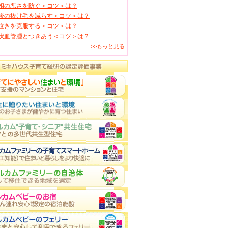
相の悪さを防ぐ＜コツ＞は？
後の抜け毛を減らす＜コツ＞は？
泣きを克服する＜コツ＞は？
状血管腫とつきあう＜コツ＞は？
>>もっと見る