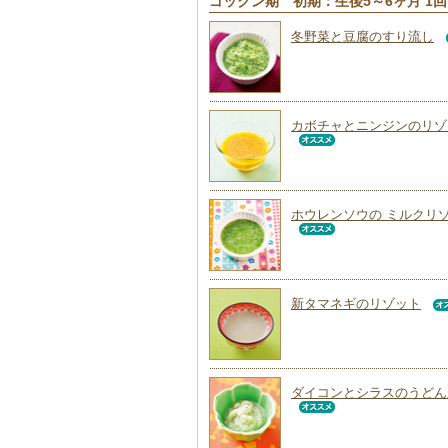
ゴックン期 初期：生後5～6ヶ月 1
冬野菜と豆腐のすり流し
カボチャとニンジンのリゾ
ホウレンソウの ミルクリ
新タマネギのリゾット
ダイコンとシラスのうどん