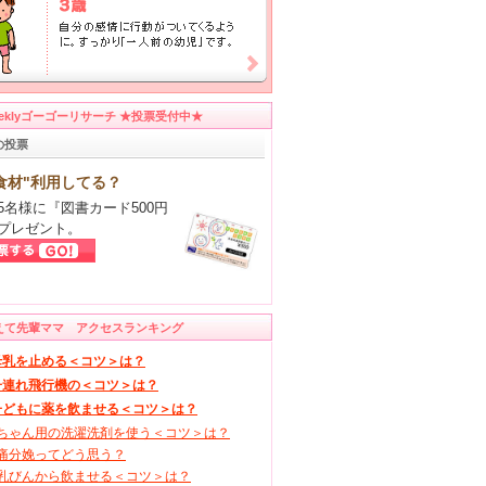
eeklyゴーゴーリサーチ ★投票受付中★
の投票
食材"利用してる？
5名様に『図書カード500円
プレゼント。
えて先輩ママ アクセスランキング
母乳を止める＜コツ＞は？
子連れ飛行機の＜コツ＞は？
子どもに薬を飲ませる＜コツ＞は？
ちゃん用の洗濯洗剤を使う＜コツ＞は？
痛分娩ってどう思う？
乳びんから飲ませる＜コツ＞は？