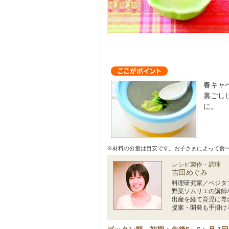
春キャ
裏ごし
に。
※材料の分量は目安です。お子さまによって食
レシピ製作・調理
吉田めぐみ
料理研究家／ベジタ
野菜ソムリエの講師
出産を経て育児に専
提案・開発も手掛け