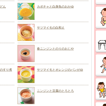
どん
カボチャと白身魚のおかゆ
サツマイモの白和え
春ニンジンとのりのおじや
のすり煮
サツマイモとオレンジのパンがゆ
ニンジンと豆腐のとろとろ