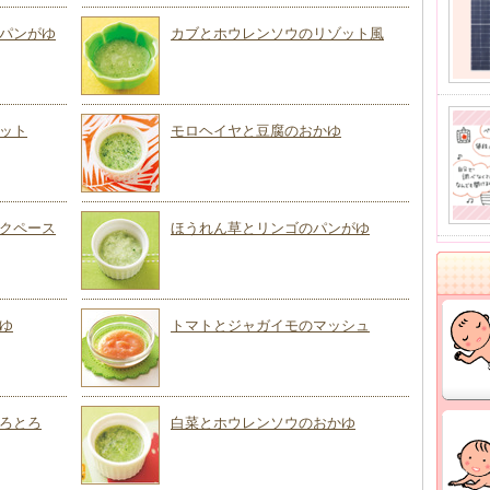
パンがゆ
カブとホウレンソウのリゾット風
ット
モロヘイヤと豆腐のおかゆ
クペース
ほうれん草とリンゴのパンがゆ
ゆ
トマトとジャガイモのマッシュ
ろとろ
白菜とホウレンソウのおかゆ