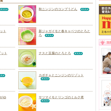
回食
秋ニンジンのコンブうどん
ット
新ジャガイモと春キャベツのとろと
ろ
注
ゾット
ナスと豆腐のとろとろ
カボチャとニンジンのリゾット
がゆ
サツマイモとリンゴのミルク煮