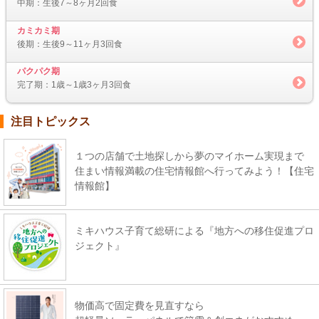
中期：生後7～8ヶ月2回食
カミカミ期
後期：生後9～11ヶ月3回食
パクパク期
完了期：1歳～1歳3ヶ月3回食
注目トピックス
１つの店舗で土地探しから夢のマイホーム実現まで
住まい情報満載の住宅情報館へ行ってみよう！【住宅
情報館】
ミキハウス子育て総研による『地方への移住促進プロ
ジェクト』
物価高で固定費を見直すなら