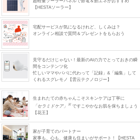
超軽量ソーラーパネルで節電＆創エネがおすすめ
【HESTAソーラー】
宅配サービスが気になるけれど、しくみは？
オンライン相談で質問＆プレゼントをもらおう
見守るだけじゃない！最新のAIの力でとっておきの瞬
間をコンテンツ化
忙しいママやパパに代わって「記録」&「編集」して
くれるスグレモノ【雲云テクノロジー】
生まれたての赤ちゃんこそスキンケアは丁寧に
※
「セラミドケア」
ですこやかなお肌を保ちましょう
【花王】
家が子育てのパートナー
家事も、心も、健康も住まいがサポート！【HESTA