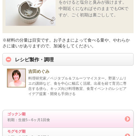
をかけると塩分と臭みが抜けます。
中期近くになればそのままでもOKで
すが、ごく初期は裏ごしして。
※材料の分量は目安です。お子さまによって食べる量や、やわらか
さに違いがありますので、加減をしてください。
レシピ製作・調理
吉田めぐみ
料理研究家／ベジタブル＆フルーツマイスター。野菜ソムリ
エの講師など、食を中心に幅広く活躍。出産を経て育児に専
念する傍ら、キッズ向け料理教室、食育イベントのレシピア
イデア提案・開発も手掛ける
ゴックン期
初期：生後5～6ヶ月1回食
モグモグ期