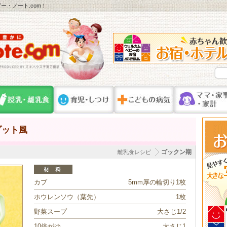
・ノート.com！
ゾット風
ゴックン期
離乳食レシピ
カブ
5mm厚の輪切り1枚
ホウレンソウ（葉先）
1枚
野菜スープ
大さじ1/2
10倍がゆ
大さじ1