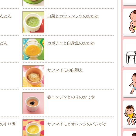
ろとろ
白菜とホウレンソウのおかゆ
どん
カボチャと白身魚のおかゆ
サツマイモの白和え
春ニンジンとのりのおじや
のすり煮
サツマイモとオレンジのパンがゆ