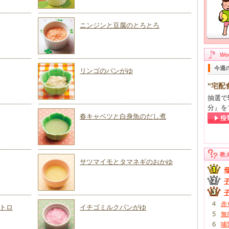
ニンジンと豆腐のとろとろ
W
今週
リンゴのパンがゆ
"宅配
抽選で
分』を
春キャベツと白身魚のだし煮
教
サツマイモとタマネギのおかゆ
赤
トロ
イチゴミルクパンがゆ
無
哺