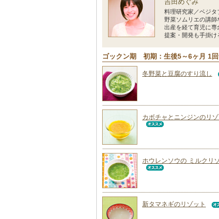
吉田めぐみ
料理研究家／ベジタ
野菜ソムリエの講師
出産を経て育児に専
提案・開発も手掛け
ゴックン期 初期：生後5～6ヶ月 1
冬野菜と豆腐のすり流し
カボチャとニンジンのリゾ
ホウレンソウの ミルクリ
新タマネギのリゾット