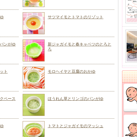
ゆ
サツマイモとトマトのリゾット
パンがゆ
新ジャガイモと春キャベツのとろと
ろ
ット
モロヘイヤと豆腐のおかゆ
クペース
ほうれん草とリンゴのパンがゆ
ゆ
トマトとジャガイモのマッシュ