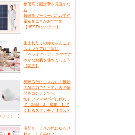
物価高で固定費を見直すな
ら
超軽量ソーラーパネルで節
電＆創エネがおすすめ
【HESTAソーラー】
生まれたての赤ちゃんこそ
スキンケアは丁寧に
「セラミドケア」
※
ですこ
やかなお肌を保ちましょう
【花王】
見守るだけじゃない！最新
のAIの力でとっておきの瞬
間をコンテンツ化
忙しいママやパパに代わっ
て「記録」&「編集」して
くれるスグレモノ【雲云テ
クノロジー】
宅配サービスが気になるけ
れど、しくみは？