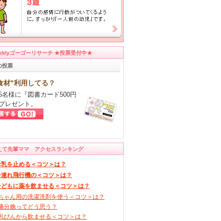
eeklyゴーゴーリサーチ ★投票受付中★
の投票
食材"利用してる？
5名様に『図書カード500円
プレゼント。
えて先輩ママ アクセスランキング
母乳を止める＜コツ＞は？
子連れ飛行機の＜コツ＞は？
子どもに薬を飲ませる＜コツ＞は？
ちゃん用の洗濯洗剤を使う＜コツ＞は？
痛分娩ってどう思う？
乳びんから飲ませる＜コツ＞は？