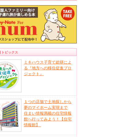
目トピックス
ミキハウス子育て総研によ
る『地方への移住促進プロ
ジェクト』
１つの店舗で土地探しから
夢のマイホーム実現まで
住まい情報満載の住宅情報
館へ行ってみよう！【住宅
情報館】