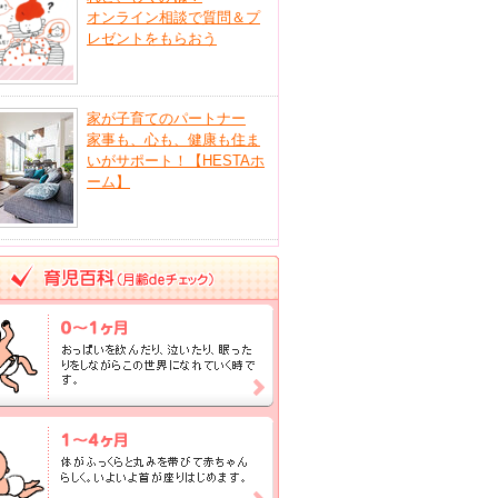
オンライン相談で質問＆プ
レゼントをもらおう
家が子育てのパートナー
家事も、心も、健康も住ま
いがサポート！【HESTAホ
ーム】