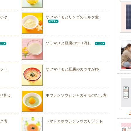
がゆ
サツマイモとリンゴのミルク煮
ソラマメと豆腐のすり流し
ット
サツマイモと豆腐のカツオがゆ
り和え
ホウレンソウとジャガイモのだし煮
ク煮
トマトとホウレンソウのリゾット