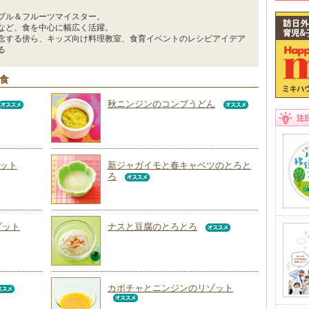
ブル＆フルーツマイスター。
など、食を中心に幅広く活躍。
念する傍ら、キッズ向け料理教室、食育イベントのレシピアイデア
る
回食
秋ニンジンのコンブうどん
注
ット
新ジャガイモと春キャベツのとろと
ろ
ゾット
ナスと豆腐のとろとろ
カボチャとニンジンのリゾット