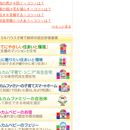
相の悪さを防ぐ＜コツ＞は？
後の抜け毛を減らす＜コツ＞は？
泣きを克服する＜コツ＞は？
状血管腫とつきあう＜コツ＞は？
>>もっと見る