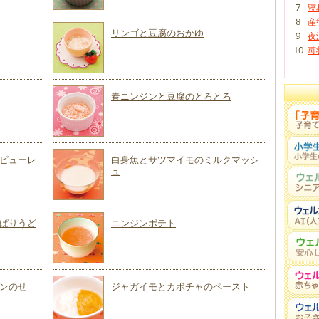
寝
産
リンゴと豆腐のおかゆ
夜
苺
春ニンジンと豆腐のとろとろ
ピューレ
白身魚とサツマイモのミルクマッシ
ュ
ぱりうど
ニンジンポテト
ンのせ
ジャガイモとカボチャのペースト