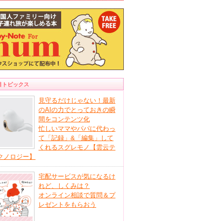
目トピックス
見守るだけじゃない！最新
のAIの力でとっておきの瞬
間をコンテンツ化
忙しいママやパパに代わっ
て「記録」&「編集」して
くれるスグレモノ【雲云テ
クノロジー】
宅配サービスが気になるけ
れど、しくみは？
オンライン相談で質問＆プ
レゼントをもらおう