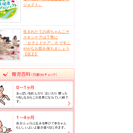
ジェクト』
生まれたての赤ちゃんこそ
スキンケアは丁寧に
「セラミドケア」
※
ですこ
やかなお肌を保ちましょう
【花王】