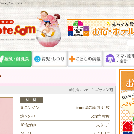
・ノート.com！
や
ゴックン期
離乳食レシピ
春ニンジン
5mm厚の輪切り1枚
焼きのり
5cm角程度
10倍がゆ
大さじ1
だし汁
大さじ1/2