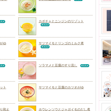
カボチャとニンジンのリゾット
がゆ
サツマイモとリンゴのミルク煮
ソラマメと豆腐のすり流し
ット
サツマイモと豆腐のカツオがゆ
り和え
ホウレンソウとジャガイモのだし煮