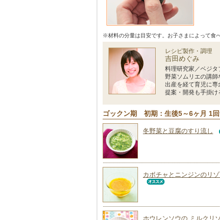
※材料の分量は目安です。お子さまによって食
レシピ製作・調理
吉田めぐみ
料理研究家／ベジタ
野菜ソムリエの講師
出産を経て育児に専
提案・開発も手掛け
ゴックン期 初期：生後5～6ヶ月 1
冬野菜と豆腐のすり流し
カボチャとニンジンのリゾ
ホウレンソウの ミルクリ