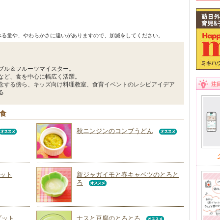
べる量や、やわらかさに違いがありますので、加減をしてください。
ブル＆フルーツマイスター。
など、食を中心に幅広く活躍。
念する傍ら、キッズ向け料理教室、食育イベントのレシピアイデア
注
る
回食
秋ニンジンのコンブうどん
ット
新ジャガイモと春キャベツのとろと
ろ
ゾット
ナスと豆腐のとろとろ