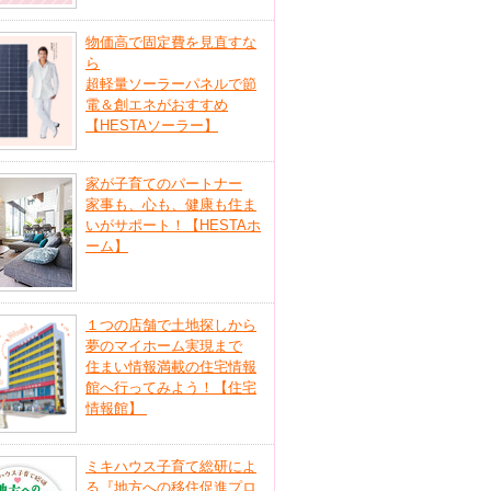
物価高で固定費を見直すな
ら
超軽量ソーラーパネルで節
電＆創エネがおすすめ
【HESTAソーラー】
家が子育てのパートナー
家事も、心も、健康も住ま
いがサポート！【HESTAホ
ーム】
１つの店舗で土地探しから
夢のマイホーム実現まで
住まい情報満載の住宅情報
館へ行ってみよう！【住宅
情報館】
ミキハウス子育て総研によ
る『地方への移住促進プロ