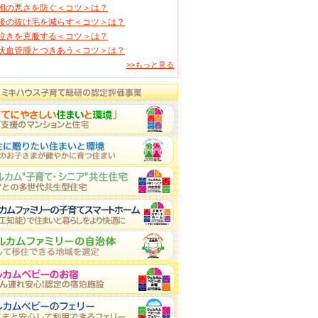
相の悪さを防ぐ＜コツ＞は？
後の抜け毛を減らす＜コツ＞は？
泣きを克服する＜コツ＞は？
状血管腫とつきあう＜コツ＞は？
>>もっと見る