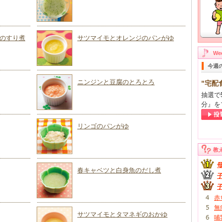
のすり煮
サツマイモとオレンジのパンがゆ
W
今週
ニンジンと豆腐のとろとろ
"宅配
抽選で
分』を
リンゴのパンがゆ
教
春キャベツと白身魚のだし煮
赤
無
サツマイモとタマネギのおかゆ
哺