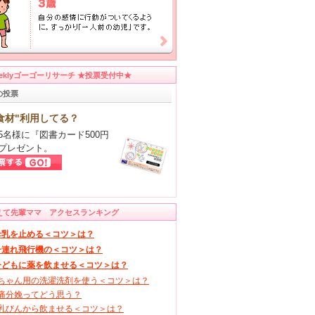
eeklyゴーゴーリサーチ ★投票受付中★
の投票
食材"利用してる？
5名様に『図書カード500円
プレゼント。
えて先輩ママ アクセスランキング
母乳を止める＜コツ＞は？
子連れ飛行機の＜コツ＞は？
子どもに薬を飲ませる＜コツ＞は？
ちゃん用の洗濯洗剤を使う＜コツ＞は？
痛分娩ってどう思う？
乳びんから飲ませる＜コツ＞は？