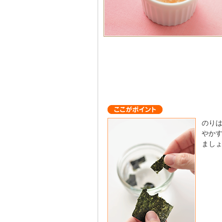
のり
やか
まし