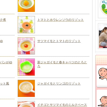
ク煮
トマトとホウレンソウのリゾット
ゆ
サツマイモとトマトのリゾット
パンがゆ
新ジャガイモと春キャベツのとろと
ろ
ット風
ジャガイモとリンゴのリゾット
イチゴとサツマイモのミルクペース