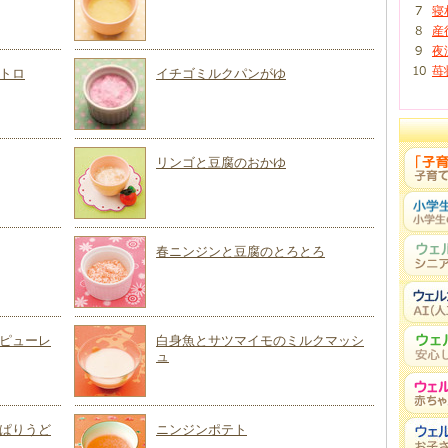
寝
産
夜
苺
トロ
イチゴミルクパンがゆ
リンゴと豆腐のおかゆ
春ニンジンと豆腐のとろとろ
ピューレ
白身魚とサツマイモのミルクマッシ
ュ
ぱりうど
ニンジンポテト