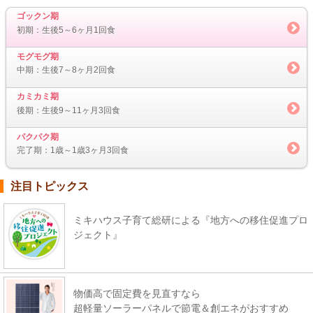
ゴックン期
初期：生後5～6ヶ月1回食
モグモグ期
中期：生後7～8ヶ月2回食
カミカミ期
後期：生後9～11ヶ月3回食
パクパク期
完了期：1歳～1歳3ヶ月3回食
注目トピックス
ミキハウス子育て総研による『地方への移住促進プロ
ジェクト』
物価高で固定費を見直すなら
超軽量ソーラーパネルで節電＆創エネがおすすめ