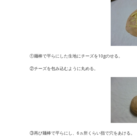
①麺棒で平らにした生地にチーズを10gのせる。
②チーズを包み込むように丸める。
③再び麺棒で平らにし、6ヵ所くらい指で穴をあける。