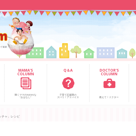
MAMA'S
Q＆A
DOCTOR'S
COLUMN
COLUMN
輝くママのNEWSな
子育て応援隊の
“おはなし”
ズバリ！アドバイス
教えて！ドクター
ッチャ」レシピ