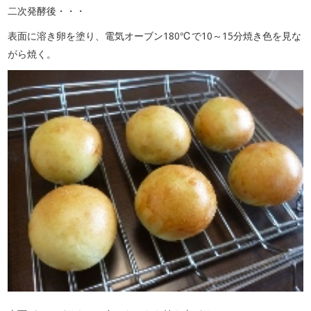
二次発酵後・・・
表面に溶き卵を塗り、電気オーブン180℃で10～15分焼き色を見な
がら焼く。