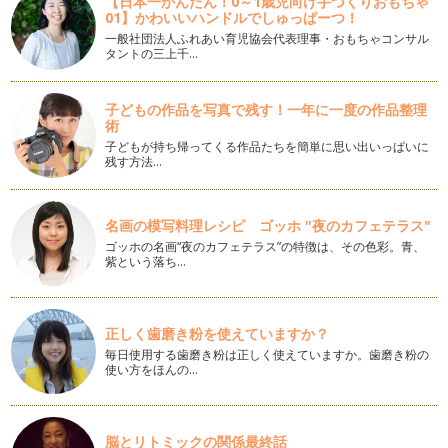
【日本一かんたん！0～1歳児向け手づくりおもちゃ
01】かわいいハンドルでしゅっぱーつ！
「フラワーパン」レシピ
一般社団法人ふれあい育児協会代表理事・おもちゃコンサル
フランスパン生地の配合でハードなフラワーパンを作ってみよ
タントの三上千…
う！！ 伸ばした生地にはウィンナー…
子どもの作品を写真で残す！一年に一度の作品整理
かぼちゃのおばけメロンパン
術
夏が終わって・・・もうすぐ、子どもたちが大好きなハロウィ
子どもが持ち帰ってくる作品たちを簡単に思い出いっぱいに
ン。 どんな変装して、大人…
残す方法…
ボートパン（ツナ）
夏が近づき・・・海が恋しくなる季節。 海に浮かぶボートを
名画の模写料理レシピ ゴッホ "夜のカフェテラス"
イメージしました。 …
ゴッホの名画“夜のカフェテラス”の特徴は、その色彩。青、
紫という落ち…
甘納豆入り抹茶ベーグル
前回に続き、今回もベーグル。気分を変えて、甘納豆入りの抹
茶のベーグルを作ってみよう！！春か…
正しく歯磨き粉を使えていますか？
ドライチェリーとローズのベーグル
毎日使用する歯磨き粉は正しく使えていますか。歯磨き粉の
桜が散って・・・可愛い真っ赤なチェリーが実り始めるころ。
使い方をほんの…
そんなチェリーを使ってベーグルを作…
イングリッシュマフィン
コーンミールを使って、イングリッシュマフィンを作ってみよ
脳とリトミックの関係最終話