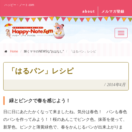
ハッピー・ノート.com
about
メルマガ登録
Toggl
navig
Home
輝くママのNEWSな“おはなし”
「はるパン」レシピ
「はるパン」レシピ
/
2014年4月
緑とピンクで春を感じよう！
日に日にあたたかくなって来ましたね。気分は春色！ パンも春色
のパンを作ってみよう！！桜のあんこでピンク色。抹茶を使って、
新芽色。ピンクと薄黄緑色で、春をかんじるパンが出来上がりま