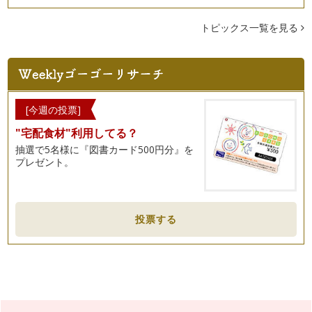
「ぞうさんのお散歩パン」レシピ
みんな大すきぞうさん・・・パンでぞうさんを作って、カバン
につめて、お散歩にでかけよう！！ …
トピックス一覧を見る
「カレーパン」レシピ
少し肌寒い季節になってきました。子どもたち大好きなカレー
ライス。沢山作りすぎて、残った次の…
「かぼちゃパン」レシピ
[今週の投票]
10月末はハロウィン。。。 みんなで集まってハロウィンパー
"宅配食材"利用してる？
ティー・・・かぼちゃパン…
抽選で5名様に『図書カード500円分』を
プレゼント。
「フワス～はっぱのパン」レシピ
夏が終わって・・・少し涼しい日も出てきたね。涼しい風が、
秋を感じさせてくれる。 フ…
「かメロンパン」レシピ
投票する
夏も、終わりに近づいてきました。最後の思い出に、みんなが
大好きなメロンパンをカメにアレンジ…
「ひまわりパン」レシピ
夏休み・・・暑い日が続きますね・・・そんな日は、元気に咲
くひまわりの花からパワーをもらおう…