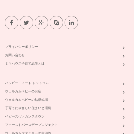
「夏ピザ」レシピ
夏がやってきましたね。ピーマン・なす・トマト・・・夏に収
穫できるお野菜はたくさん。そんな夏…
「海の動物パン」レシピ
さぁ・・・梅雨が明けたよ。みんなで海へ出かけよう！！ 海
へ出かけたら・・・カニ・カ…
プライバシーポリシー
「てるてるぼうずパン」レシピ
お問い合わせ
お外で遊べない・・・そんな日にはみんなで「てるてるぼうず
パン」作り。 てるてるぼう…
ミキハウス子育て総研とは
ハッピー・ノート ドットコム
ウェルカムベビーのお宿
ウェルカムベビーの結婚式場
子育てにやさしい住まいと環境
ベビーズヴァカンスタウン
ファーストバースデープロジェクト
ウェルカムファミリーの自治体