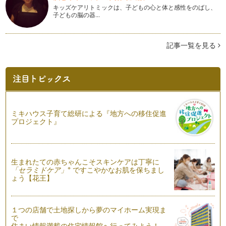
う！！ 米粉を少し入れて、中はもっ…
キッズケアリトミックは、子どもの心と体と感性をのばし、
子どもの脳の器…
「Heartパン」レシピ
ふわふわのパン生地にドライチェリーと大きめに砕いたホワイ
トチョコを入れます。そして、可愛ら…
記事一覧を見る
「トマトとチーズのパン」レシピ
トマトジュースのさわやかな酸味が新鮮。今回はトマト料理に
合うバジルの粉末を使いますが、タイ…
「イチゴジャムとクリームチーズパン」レシピ
暖かさも、日に日に増し・・・春めいてきました・・・桜の花
ミキハウス子育て総研による『地方への移住促進
もちらほら咲き始め、春の訪れを感じ…
プロジェクト』
「もっちり桜あんパン」レシピ
少しずつ少しずつ暖かくなって、春に近づいています。何だか
心もわくわくしますね！ 桜が咲き始…
生まれたての赤ちゃんこそスキンケアは丁寧に
※
「セラミドケア」
ですこやかなお肌を保ちまし
ょう【花王】
「ひなまつりパン」レシピ
少しずつ季節は春に向かってます。もうすぐ、ひな祭り。桃の
花の隣には・・・お内裏様とお雛様を…
１つの店舗で土地探しから夢のマイホーム実現ま
で
アポロで「雪だるまパン」レシピ
住まい情報満載の住宅情報館へ行ってみよう！