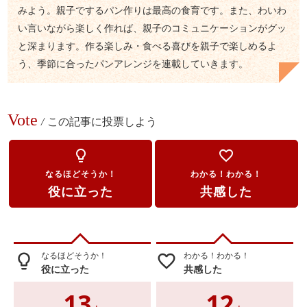
みよう。親子でするパン作りは最高の食育です。また、わいわ
い言いながら楽しく作れば、親子のコミュニケーションがグッ
と深まります。作る楽しみ・食べる喜びを親子で楽しめるよ
う、季節に合ったパンアレンジを連載していきます。
Vote
/
この記事に投票しよう
lightbulb_outline
favorite_border
なるほどそうか！
わかる！わかる！
役に立った
共感した
なるほどそうか！
わかる！わかる！
lightbulb_outline
favorite_border
役に立った
共感した
13
12