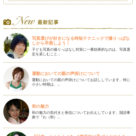
「はるパン」レシピ
日に日にあたたかくなって来ましたね。気分は春色！ パンも
春色のパンを作ってみよう！！桜のあ…
「トマトとバジルのフォカッチャ」レシピ
トマトジュースとバジルを生地にたっぷり入れて、ほんのり赤
写真選びが好きになる時短テクニックで撮りっぱな
いフォカッチャを焼きます。 …
しから卒業しよう！
子ども写真の撮りっぱなし対策に一番効果的なのは、写真選
「目玉のナポリタン」パン
定を楽しむこと…
にんじん、玉ねぎ、ピーマン、なすなど季節のお野菜をたっぷ
り使った、ナポリタン。沢山のお野菜…
運動においての親の声掛けについて
紙コップで簡単・手軽なきのこのパン
運動においての親の声掛けについてお話ししています。特に
今回は手軽さ重視。紙コップを焼き型にしてパンを焼いちゃえ
小さい時期は、…
ば、手軽で簡単。シンプルな生地の上…
クリスマスツリーパン
季節は12月。子どもたちは一年で一番楽しい季節。クリスマ
和の魅力
ス気分で親子でクリスマスツリーパン…
和の魅力の気付きと発信についてお伝えしています。国語事
典で『わ（和）…
ほっこりお芋の編みパン
おいしいさつまいもが沢山収穫できる季節。とれたてお芋をた
っぷり使って、編みパンを作ってみよ…