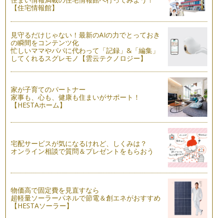
みんなの大好きなアポロのチョコレートを使って、パン生地で
【住宅情報館】
可愛い雪だるまを作ってみよう！ 小…
「白いテントウムシ」パン
見守るだけじゃない！最新のAIの力でとっておき
白くてふわふわのパン。大人も子どもも、食べやすくてパクパ
の瞬間をコンテンツ化
ク。 普段よりも低温で焼い…
忙しいママやパパに代わって「記録」&「編集」
してくれるスグレモノ【雲云テクノロジー】
「きりかぶパン」レシピ
雪が降る季節ですね。森の中の切り株にも雪が積もって幻想的
な光景が広がってることでしょう。そ…
家が子育てのパートナー
家事も、心も、健康も住まいがサポート！
【HESTAホーム】
「クリスマスツリーパン」レシピ
クリスマスも、もう間近。サンタさんの訪れが待ち遠しい季
節。 前回のクリスマスリース…
宅配サービスが気になるけれど、しくみは？
「クリスマスリースパン」レシピ
オンライン相談で質問＆プレゼントをもらおう
もうすぐ、みんなの大好きなクリスマス。サンタさん来てくれ
るかな～わくわくするね。 …
「りんごパン」レシピ
ころころ、ころころ生地を丸めて・・・手のひらサイズのかわ
物価高で固定費を見直すなら
超軽量ソーラーパネルで節電＆創エネがおすすめ
いい、りんごを作ろう。 …
【HESTAソーラー】