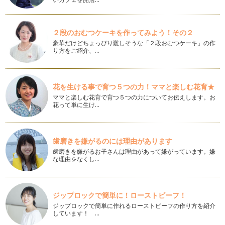
ほっこりお芋の編みパン
おいしいさつまいもが沢山収穫できる季節。とれたてお芋をた
っぷり使って、編みパンを作ってみよ…
２段のおむつケーキを作ってみよう！その２
豪華だけどちょっぴり難しそうな「２段おむつケーキ」の作
「フラワーパン」レシピ
り方をご紹介、…
フランスパン生地の配合でハードなフラワーパンを作ってみよ
う！！ 伸ばした生地にはウィンナー…
かぼちゃのおばけメロンパン
花を生ける事で育つ５つの力！ママと楽しむ花育★
夏が終わって・・・もうすぐ、子どもたちが大好きなハロウィ
ママと楽しむ花育で育つ５つの力についてお伝えします。お
ン。 どんな変装して、大人…
花って単に生け…
ボートパン（ツナ）
夏が近づき・・・海が恋しくなる季節。 海に浮かぶボートを
歯磨きを嫌がるのには理由があります
イメージしました。 …
歯磨きを嫌がるお子さんは理由があって嫌がっています。嫌
な理由をなくし…
甘納豆入り抹茶ベーグル
前回に続き、今回もベーグル。気分を変えて、甘納豆入りの抹
茶のベーグルを作ってみよう！！春か…
ジップロックで簡単に！ローストビーフ！
ドライチェリーとローズのベーグル
ジップロックで簡単に作れるローストビーフの作り方を紹介
桜が散って・・・可愛い真っ赤なチェリーが実り始めるころ。
しています！ …
そんなチェリーを使ってベーグルを作…