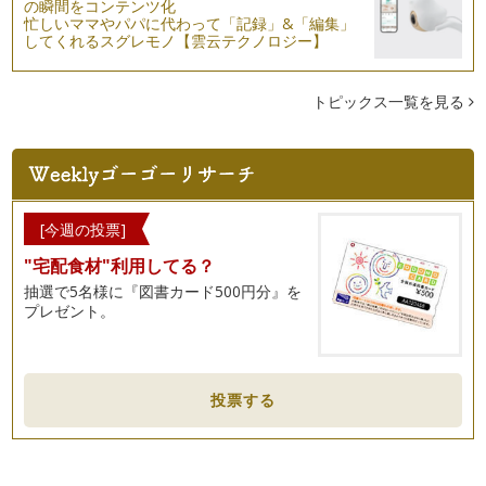
の瞬間をコンテンツ化
いい、りんごを作ろう。 …
忙しいママやパパに代わって「記録」&「編集」
してくれるスグレモノ【雲云テクノロジー】
「ぞうさんのお散歩パン」レシピ
みんな大すきぞうさん・・・パンでぞうさんを作って、カバン
につめて、お散歩にでかけよう！！ …
トピックス一覧を見る
「カレーパン」レシピ
少し肌寒い季節になってきました。子どもたち大好きなカレー
ライス。沢山作りすぎて、残った次の…
「かぼちゃパン」レシピ
[今週の投票]
10月末はハロウィン。。。 みんなで集まってハロウィンパー
"宅配食材"利用してる？
ティー・・・かぼちゃパン…
抽選で5名様に『図書カード500円分』を
プレゼント。
「フワス～はっぱのパン」レシピ
夏が終わって・・・少し涼しい日も出てきたね。涼しい風が、
秋を感じさせてくれる。 フ…
「かメロンパン」レシピ
投票する
夏も、終わりに近づいてきました。最後の思い出に、みんなが
大好きなメロンパンをカメにアレンジ…
「ひまわりパン」レシピ