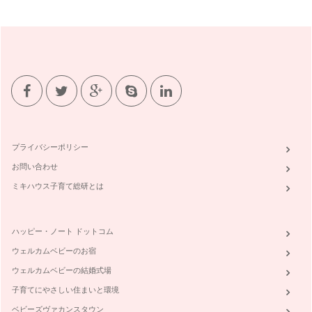
夏休み・・・暑い日が続きますね・・・そんな日は、元気に咲
くひまわりの花からパワーをもらおう…
「夏ピザ」レシピ
夏がやってきましたね。ピーマン・なす・トマト・・・夏に収
穫できるお野菜はたくさん。そんな夏…
「海の動物パン」レシピ
さぁ・・・梅雨が明けたよ。みんなで海へ出かけよう！！ 海
へ出かけたら・・・カニ・カ…
プライバシーポリシー
「てるてるぼうずパン」レシピ
お問い合わせ
お外で遊べない・・・そんな日にはみんなで「てるてるぼうず
パン」作り。 てるてるぼう…
ミキハウス子育て総研とは
ハッピー・ノート ドットコム
ウェルカムベビーのお宿
ウェルカムベビーの結婚式場
子育てにやさしい住まいと環境
ベビーズヴァカンスタウン