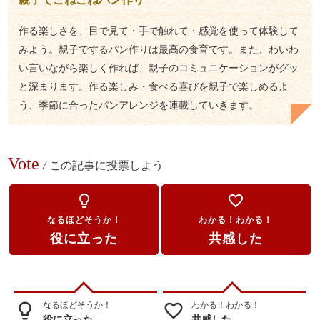
作る楽しさを、目で見て・手で触れて・感覚を使って体験して
みよう。親子でするパン作りは最高の食育です。また、わいわ
い言いながら楽しく作れば、親子のコミュニケーションがグッ
と深まります。作る楽しみ・食べる喜びを親子で楽しめるよ
う、季節に合ったパンアレンジを連載していきます。
Vote
/
この記事に投票しよう
lightbulb_outline
favorite_border
なるほどそうか！
わかる！わかる！
役に立った
共感した
なるほどそうか！
わかる！わかる！
lightbulb_outline
favorite_border
役に立った
共感した