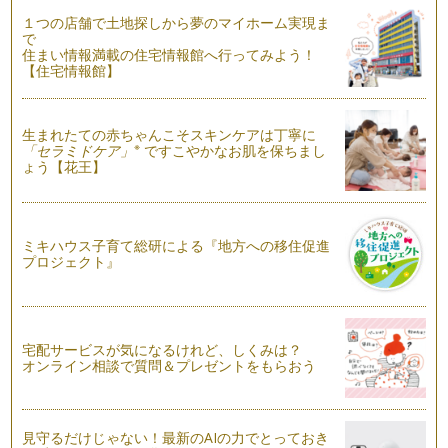
花の隣には・・・お内裏様とお雛様を…
１つの店舗で土地探しから夢のマイホーム実現ま
で
アポロで「雪だるまパン」レシピ
住まい情報満載の住宅情報館へ行ってみよう！
みんなの大好きなアポロのチョコレートを使って、パン生地で
【住宅情報館】
可愛い雪だるまを作ってみよう！ 小…
「白いテントウムシ」パン
生まれたての赤ちゃんこそスキンケアは丁寧に
白くてふわふわのパン。大人も子どもも、食べやすくてパクパ
※
「セラミドケア」
ですこやかなお肌を保ちまし
ク。 普段よりも低温で焼い…
ょう【花王】
「きりかぶパン」レシピ
雪が降る季節ですね。森の中の切り株にも雪が積もって幻想的
な光景が広がってることでしょう。そ…
ミキハウス子育て総研による『地方への移住促進
プロジェクト』
「クリスマスツリーパン」レシピ
クリスマスも、もう間近。サンタさんの訪れが待ち遠しい季
節。 前回のクリスマスリース…
宅配サービスが気になるけれど、しくみは？
「クリスマスリースパン」レシピ
オンライン相談で質問＆プレゼントをもらおう
もうすぐ、みんなの大好きなクリスマス。サンタさん来てくれ
るかな～わくわくするね。 …
「りんごパン」レシピ
見守るだけじゃない！最新のAIの力でとっておき
ころころ、ころころ生地を丸めて・・・手のひらサイズのかわ