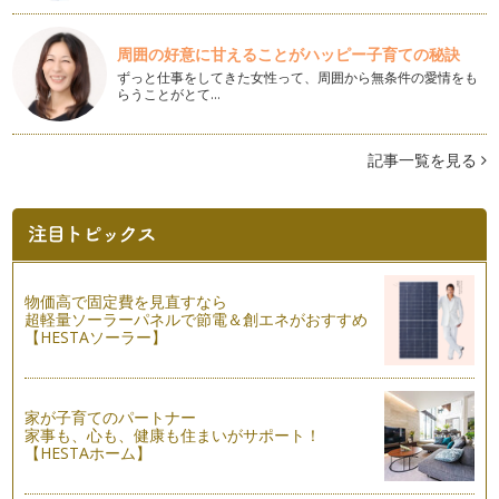
イングリッシュマフィン
コーンミールを使って、イングリッシュマフィンを作ってみよ
周囲の好意に甘えることがハッピー子育ての秘訣
う！！ 米粉を少し入れて、中はもっ…
ずっと仕事をしてきた女性って、周囲から無条件の愛情をも
らうことがとて…
「Heartパン」レシピ
ふわふわのパン生地にドライチェリーと大きめに砕いたホワイ
トチョコを入れます。そして、可愛ら…
記事一覧を見る
「トマトとチーズのパン」レシピ
トマトジュースのさわやかな酸味が新鮮。今回はトマト料理に
合うバジルの粉末を使いますが、タイ…
「イチゴジャムとクリームチーズパン」レシピ
物価高で固定費を見直すなら
暖かさも、日に日に増し・・・春めいてきました・・・桜の花
超軽量ソーラーパネルで節電＆創エネがおすすめ
もちらほら咲き始め、春の訪れを感じ…
【HESTAソーラー】
「もっちり桜あんパン」レシピ
少しずつ少しずつ暖かくなって、春に近づいています。何だか
心もわくわくしますね！ 桜が咲き始…
家が子育てのパートナー
家事も、心も、健康も住まいがサポート！
【HESTAホーム】
「ひなまつりパン」レシピ
少しずつ季節は春に向かってます。もうすぐ、ひな祭り。桃の