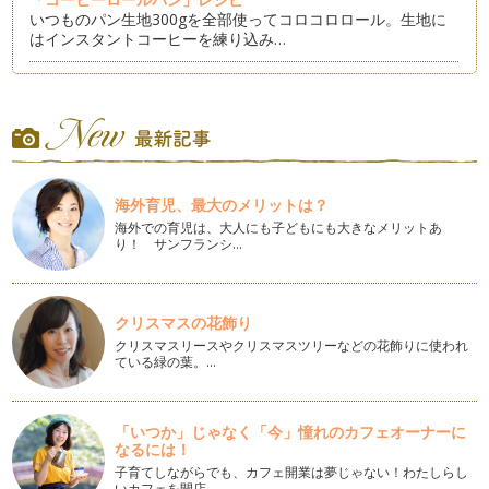
いつものパン生地300gを全部使ってコロコロロール。生地に
はインスタントコーヒーを練り込み…
「はるパン」レシピ
日に日にあたたかくなって来ましたね。気分は春色！ パンも
春色のパンを作ってみよう！！桜のあ…
「トマトとバジルのフォカッチャ」レシピ
トマトジュースとバジルを生地にたっぷり入れて、ほんのり赤
海外育児、最大のメリットは？
いフォカッチャを焼きます。 …
海外での育児は、大人にも子どもにも大きなメリットあ
り！ サンフランシ…
「目玉のナポリタン」パン
にんじん、玉ねぎ、ピーマン、なすなど季節のお野菜をたっぷ
り使った、ナポリタン。沢山のお野菜…
クリスマスの花飾り
紙コップで簡単・手軽なきのこのパン
クリスマスリースやクリスマスツリーなどの花飾りに使われ
今回は手軽さ重視。紙コップを焼き型にしてパンを焼いちゃえ
ている緑の葉。…
ば、手軽で簡単。シンプルな生地の上…
クリスマスツリーパン
「いつか」じゃなく「今」憧れのカフェオーナーに
季節は12月。子どもたちは一年で一番楽しい季節。クリスマ
なるには！
ス気分で親子でクリスマスツリーパン…
子育てしながらでも、カフェ開業は夢じゃない！わたしらし
いカフェを開店…