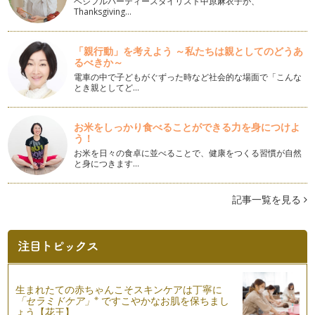
ベジフルパーティースタイリスト中原麻衣子が、
甘納豆入り抹茶ベーグル
Thanksgiving…
前回に続き、今回もベーグル。気分を変えて、甘納豆入りの抹
茶のベーグルを作ってみよう！！春か…
「親行動」を考えよう ～私たちは親としてのどうあ
るべきか～
ドライチェリーとローズのベーグル
桜が散って・・・可愛い真っ赤なチェリーが実り始めるころ。
電車の中で子どもがぐずった時など社会的な場面で「こんな
とき親としてど…
そんなチェリーを使ってベーグルを作…
イングリッシュマフィン
お米をしっかり食べることができる力を身につけよ
コーンミールを使って、イングリッシュマフィンを作ってみよ
う！
う！！ 米粉を少し入れて、中はもっ…
お米を日々の食卓に並べることで、健康をつくる習慣が自然
と身につきます…
「Heartパン」レシピ
ふわふわのパン生地にドライチェリーと大きめに砕いたホワイ
トチョコを入れます。そして、可愛ら…
記事一覧を見る
「トマトとチーズのパン」レシピ
トマトジュースのさわやかな酸味が新鮮。今回はトマト料理に
合うバジルの粉末を使いますが、タイ…
「イチゴジャムとクリームチーズパン」レシピ
生まれたての赤ちゃんこそスキンケアは丁寧に
暖かさも、日に日に増し・・・春めいてきました・・・桜の花
※
「セラミドケア」
ですこやかなお肌を保ちまし
もちらほら咲き始め、春の訪れを感じ…
ょう【花王】