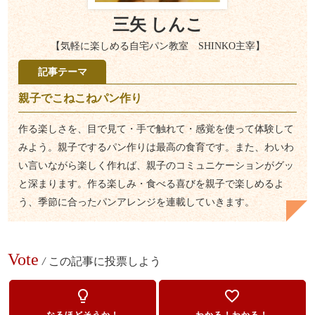
三矢 しんこ
【気軽に楽しめる自宅パン教室 SHINKO主宰】
記事テーマ
親子でこねこねパン作り
作る楽しさを、目で見て・手で触れて・感覚を使って体験して
みよう。親子でするパン作りは最高の食育です。また、わいわ
い言いながら楽しく作れば、親子のコミュニケーションがグッ
と深まります。作る楽しみ・食べる喜びを親子で楽しめるよ
う、季節に合ったパンアレンジを連載していきます。
Vote
/
この記事に投票しよう
lightbulb_outline
favorite_border
なるほどそうか！
わかる！わかる！