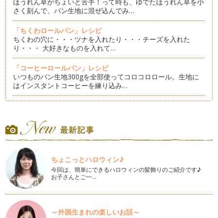
ほうれん草がちょいと苦手！って時も、ゆでたほうれん草を小
さく刻んで、パン生地に混ぜ込んでみ…
「ちくわロールパン」レシピ
ちくわの穴に・・・ツナを入れたり・・・チーズを入れた
り・・・ 大好きなものを入れて…
「コーヒーロールパン」レシピ
いつものパン生地300gを全部使ってコロコロロール。生地に
はインスタントコーヒーを練り込み…
「はるパン」レシピ
日に日にあたたかくなって来ましたね。気分は春色！ パンも
春色のパンを作ってみよう！！桜のあ…
「トマトとバジルのフォカッチャ」レシピ
トマトジュースとバジルを生地にたっぷり入れて、ほんのり赤
ちょこっとハロウィン♪
いフォカッチャを焼きます。 …
今回は、簡単にできるハロウィンの髪飾りのご紹介です♪
お子さんとご一…
「目玉のナポリタン」パン
にんじん、玉ねぎ、ピーマン、なすなど季節のお野菜をたっぷ
り使った、ナポリタン。沢山のお野菜…
～外国生まれの楽しいお話～
紙コップで簡単・手軽なきのこのパン