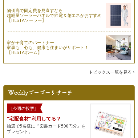
節。 前回のクリスマスリース…
物価高で固定費を見直すなら
「クリスマスリースパン」レシピ
超軽量ソーラーパネルで節電＆創エネがおすすめ
もうすぐ、みんなの大好きなクリスマス。サンタさん来てくれ
【HESTAソーラー】
るかな～わくわくするね。 …
「りんごパン」レシピ
ころころ、ころころ生地を丸めて・・・手のひらサイズのかわ
家が子育てのパートナー
家事も、心も、健康も住まいがサポート！
いい、りんごを作ろう。 …
【HESTAホーム】
「ぞうさんのお散歩パン」レシピ
みんな大すきぞうさん・・・パンでぞうさんを作って、カバン
につめて、お散歩にでかけよう！！ …
トピックス一覧を見る
「カレーパン」レシピ
少し肌寒い季節になってきました。子どもたち大好きなカレー
ライス。沢山作りすぎて、残った次の…
「かぼちゃパン」レシピ
[今週の投票]
10月末はハロウィン。。。 みんなで集まってハロウィンパー
"宅配食材"利用してる？
ティー・・・かぼちゃパン…
抽選で5名様に『図書カード500円分』を
「フワス～はっぱのパン」レシピ
プレゼント。
夏が終わって・・・少し涼しい日も出てきたね。涼しい風が、