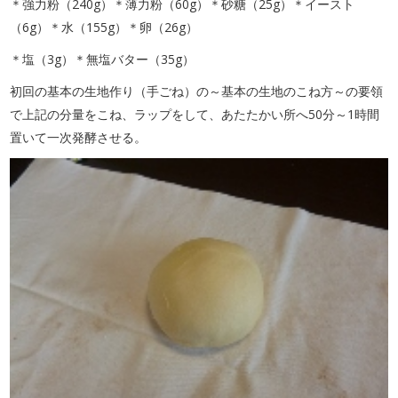
＊強力粉（240g）＊薄力粉（60g）＊砂糖（25g）＊イースト
（6g）＊水（155g）＊卵（26g）
＊塩（3g）＊無塩バター（35g）
初回の基本の生地作り（手ごね）の～基本の生地のこね方～の要領
で上記の分量をこね、ラップをして、あたたかい所へ50分～1時間
置いて一次発酵させる。