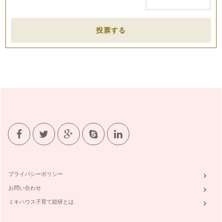
秋を感じさせてくれる。 フ…
「かメロンパン」レシピ
投票する
夏も、終わりに近づいてきました。最後の思い出に、みんなが
大好きなメロンパンをカメにアレンジ…
「ひまわりパン」レシピ
夏休み・・・暑い日が続きますね・・・そんな日は、元気に咲
くひまわりの花からパワーをもらおう…
「夏ピザ」レシピ
夏がやってきましたね。ピーマン・なす・トマト・・・夏に収
穫できるお野菜はたくさん。そんな夏…
「海の動物パン」レシピ
さぁ・・・梅雨が明けたよ。みんなで海へ出かけよう！！ 海
へ出かけたら・・・カニ・カ…
プライバシーポリシー
「てるてるぼうずパン」レシピ
お問い合わせ
お外で遊べない・・・そんな日にはみんなで「てるてるぼうず
パン」作り。 てるてるぼう…
ミキハウス子育て総研とは