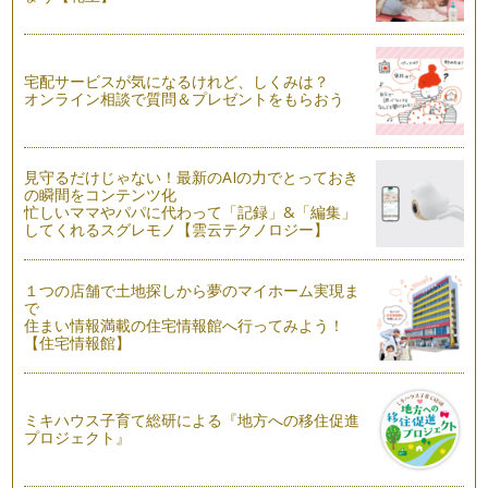
「もっちり桜あんパン」レシピ
少しずつ少しずつ暖かくなって、春に近づいています。何だか
心もわくわくしますね！ 桜が咲き始…
宅配サービスが気になるけれど、しくみは？
オンライン相談で質問＆プレゼントをもらおう
「ひなまつりパン」レシピ
少しずつ季節は春に向かってます。もうすぐ、ひな祭り。桃の
花の隣には・・・お内裏様とお雛様を…
見守るだけじゃない！最新のAIの力でとっておき
の瞬間をコンテンツ化
アポロで「雪だるまパン」レシピ
忙しいママやパパに代わって「記録」&「編集」
みんなの大好きなアポロのチョコレートを使って、パン生地で
してくれるスグレモノ【雲云テクノロジー】
可愛い雪だるまを作ってみよう！ 小…
「白いテントウムシ」パン
１つの店舗で土地探しから夢のマイホーム実現ま
白くてふわふわのパン。大人も子どもも、食べやすくてパクパ
で
ク。 普段よりも低温で焼い…
住まい情報満載の住宅情報館へ行ってみよう！
【住宅情報館】
「きりかぶパン」レシピ
雪が降る季節ですね。森の中の切り株にも雪が積もって幻想的
な光景が広がってることでしょう。そ…
ミキハウス子育て総研による『地方への移住促進
プロジェクト』
「クリスマスツリーパン」レシピ
クリスマスも、もう間近。サンタさんの訪れが待ち遠しい季