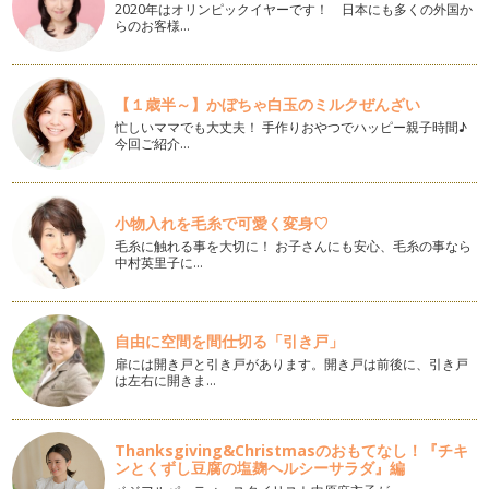
2020年はオリンピックイヤーです！ 日本にも多くの外国か
今回は手軽さ重視。紙コップを焼き型にしてパンを焼いちゃえ
らのお客様…
ば、手軽で簡単。シンプルな生地の上…
クリスマスツリーパン
季節は12月。子どもたちは一年で一番楽しい季節。クリスマ
【１歳半～】かぼちゃ白玉のミルクぜんざい
ス気分で親子でクリスマスツリーパン…
忙しいママでも大丈夫！ 手作りおやつでハッピー親子時間♪
今回ご紹介…
ほっこりお芋の編みパン
おいしいさつまいもが沢山収穫できる季節。とれたてお芋をた
っぷり使って、編みパンを作ってみよ…
小物入れを毛糸で可愛く変身♡
毛糸に触れる事を大切に！ お子さんにも安心、毛糸の事なら
「フラワーパン」レシピ
中村英里子に…
フランスパン生地の配合でハードなフラワーパンを作ってみよ
う！！ 伸ばした生地にはウィンナー…
かぼちゃのおばけメロンパン
自由に空間を間仕切る「引き戸」
夏が終わって・・・もうすぐ、子どもたちが大好きなハロウィ
扉には開き戸と引き戸があります。開き戸は前後に、引き戸
ン。 どんな変装して、大人…
は左右に開きま…
ボートパン（ツナ）
夏が近づき・・・海が恋しくなる季節。 海に浮かぶボートを
Thanksgiving&Christmasのおもてなし！『チキ
イメージしました。 …
ンとくずし豆腐の塩麹ヘルシーサラダ』編