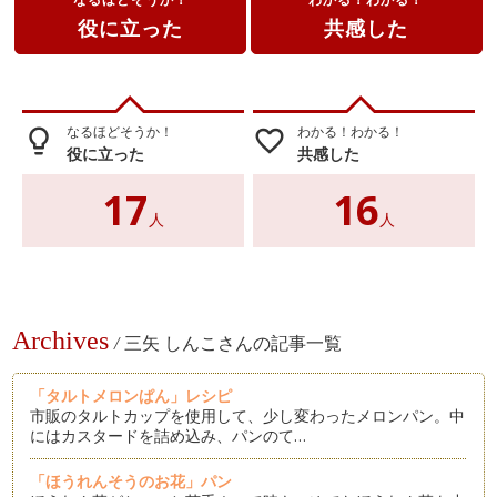
役に立った
共感した
なるほどそうか！
わかる！わかる！
lightbulb_outline
favorite_border
役に立った
共感した
17
16
人
人
Archives
/
三矢 しんこさんの記事一覧
「タルトメロンぱん」レシピ
市販のタルトカップを使用して、少し変わったメロンパン。中
にはカスタードを詰め込み、パンのて…
「ほうれんそうのお花」パン