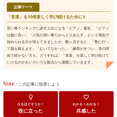
記事テーマ
「音楽」を10倍楽しく学び続けるために♪
習い事ランキングに必ず上位になる「ピアノ」最近、「ピアノ
は脳に良い」「人気の習い事だからとりあえず」という理由で
始められる方が増えてきましたが、数ヶ月すると、「塾に行っ
て脳を鍛えます」「むいてなかった」「練習がきつい」等の理
由で続かない方も。どうすれば、「音楽」を楽しく学び続けて
いけるのかをいろいろな観点から連載していきます。
Vote
/
この記事に投票しよう
lightbulb_outline
favorite_border
なるほどそうか！
わかる！わかる！
役に立った
共感した