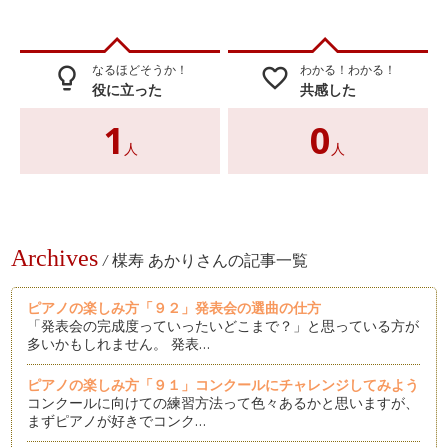
なるほどそうか！
わかる！わかる！
lightbulb_outline
favorite_border
役に立った
共感した
1
0
人
人
Archives
/
楳寿 あかりさんの記事一覧
ピアノの楽しみ方「９２」発表会の選曲の仕方
「発表会の完成度っていったいどこまで？」と思っている方が
多いかもしれません。 発表…
ピアノの楽しみ方「９１」コンクールにチャレンジしてみよう
コンクールに向けての練習方法って色々あるかと思いますが、
まずピアノが好きでコンク…