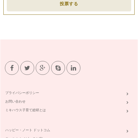
ピアノの楽しみ方「６１」譜読みをするうえで大切なこととは
投票する
ピアノを始めたばかりの生徒さんにとって一番難しいと感じる
こと多いのは、先生から出された宿題…
ピアノの楽しみ方「６０」コンクールに参加するには
ピアノという習い事は、色々な取り組みかたができます。その
中のひとつに、目標を持ちながら習っ…
ピアノの楽しみ方「５９」グループレッスンそれとも個人？！
ピアノのレッスンというと個人レッスンを思い浮かべる方が大
半だと思いますが、ピアノのレッスン…
ピアノの楽しみ方「５８」室内楽をみんなで楽しもう
私の主宰しているお教室はそろそろ発表会の準備にとりかかろ
うとしています。 まずは、曲決…
プライバシーポリシー
ピアノの楽しみ方「５７」宿題の取り組み方を見直そう
お問い合わせ
ピアノや音楽を理解する、スコアを見て弾けるように、スコア
がなくても弾けるようになるには。 …
ミキハウス子育て総研とは
ピアノの楽しみ方「５６」練習方法と宿題の取り組み方
さて、前回の続きです。 ピアニストになりたい！という場合
ハッピー・ノート ドットコム
はまた全然違う次元の話にな…