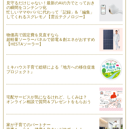
見守るだけじゃない！最新のAIの力でとっておき
な時代をひしひしと感じています。 …
の瞬間をコンテンツ化
忙しいママやパパに代わって「記録」&「編集」
ピアノの楽しみ方「７２」基本練習の大切さ
してくれるスグレモノ【雲云テクノロジー】
曲の練習はするけど、ハノンやツェルニーなどの基本教材をす
るのは嫌がりますというお悩み相談を…
物価高で固定費を見直すなら
ピアノの楽しみ方「７１」伴奏を楽しもう！！
超軽量ソーラーパネルで節電＆創エネがおすすめ
ピアノを習っていると、学校でピアノの伴奏をする機会に恵ま
【HESTAソーラー】
れることもあるかと思います。 …
ピアノの楽しみ方「７０」練習の習慣を身に付けるために
今回は、お子様が練習嫌いにならないためには、親として保護
ミキハウス子育て総研による『地方への移住促進
者の皆様が何ができるかを少しお話し…
プロジェクト』
ピアノの楽しみ方「６９」準備時間を設けよう
朝食の時、今日はリストのピアノ曲をメインに、「愛の夢」を
聴きながらトーストとコーヒーをいた…
宅配サービスが気になるけれど、しくみは？
オンライン相談で質問＆プレゼントをもらおう
ピアノの楽しみ方「６８」苦手なところを鍛えよう
ピアノを教えていくなかで、やはり私も悩むことも多々ござい
ます。例えば、シにフラット「シの音…
家が子育てのパートナー
ピアノの楽しみ方「６７」練習する際の言葉がけ