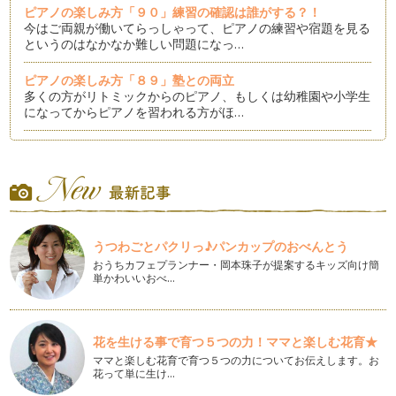
ピアノの楽しみ方「９０」練習の確認は誰がする？！
今はご両親が働いてらっしゃって、ピアノの練習や宿題を見る
というのはなかなか難しい問題になっ…
ピアノの楽しみ方「８９」塾との両立
多くの方がリトミックからのピアノ、もしくは幼稚園や小学生
になってからピアノを習われる方がほ…
ピアノの楽しみ方「８８」個々にあったスピードで学ぼう
時代が急速に変化している今、ピアノレッスンにおいての「音
楽教育」も急速に変化しています。 …
ピアノの楽しみ方「８７」練習の導き
「我が子が練習しない」これは、ピアノレッスン受講者の親な
うつわごとパクリっ♪パンカップのおべんとう
ら良く言う話なのかもしれません。 …
おうちカフェプランナー・岡本珠子が提案するキッズ向け簡
単かわいいおべ…
ピアノの楽しみ方「８６」練習に寄り添う心得５カ条
ピアノをお子様にさせて「ピアノを習っているけど全然家で練
習しないの、続けさせるか迷う」とい…
花を生ける事で育つ５つの力！ママと楽しむ花育★
ピアノの楽しみ方「８５」ピアノの練習量はどれくらい？！
ママと楽しむ花育で育つ５つの力についてお伝えします。お
「ピアノってどれくらい練習してからレッスンに伺うものなん
花って単に生け…
だろう？」と悩むお母さんは多いです…