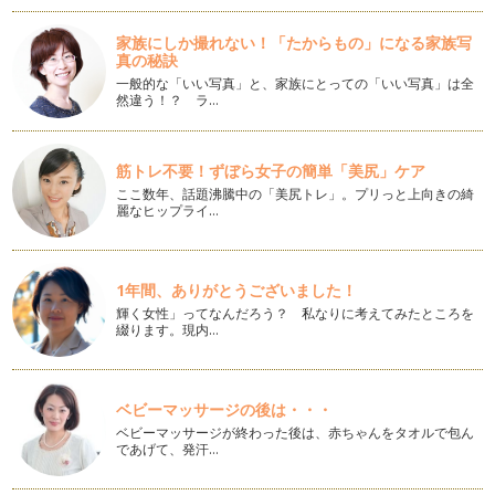
ピアノの楽しみ方「８4」マナーを学ぼう
家族にしか撮れない！「たからもの」になる家族写
赤ちゃん時期が終わり、いよいよ、入園！っとなった時に、母
真の秘訣
親というのは、嬉しい反面、子供の成…
一般的な「いい写真」と、家族にとっての「いい写真」は全
然違う！？ ラ…
ピアノの楽しみ方「８３」おうち練習の仕方
自分の子供が産まれて順調に育っていくと、次は産まれてきた
子供に対して「どんな習い事をさせて…
筋トレ不要！ずぼら女子の簡単「美尻」ケア
ここ数年、話題沸騰中の「美尻トレ」。プリっと上向きの綺
ピアノの楽しみ方「８２」作曲にチャレンジ！
麗なヒップライ…
ピアノは、ピアノの教本ばかり進めていくことばかりではな
く、創造力を沸かせることも音楽を学ぶ…
ピアノの楽しみ方「８１」和声分析にチャレンジしてみよう
1年間、ありがとうございました！
ピアノを弾くということは、まるで物語を語るかのようです
輝く女性」ってなんだろう？ 私なりに考えてみたところを
ね。 …
綴ります。現内…
ピアノの楽しみ方「８０」本を読もう
例えば、ピアノレッスン受講者みんなが、ベートーベンがどん
ベビーマッサージの後は・・・
な人柄の人で、どんな時に曲…
ベビーマッサージが終わった後は、赤ちゃんをタオルで包ん
であげて、発汗…
ピアノの楽しみ方「７９」様々なレッスンスタイル
レッスンのスタイルというのも時代によって進化したり変化し