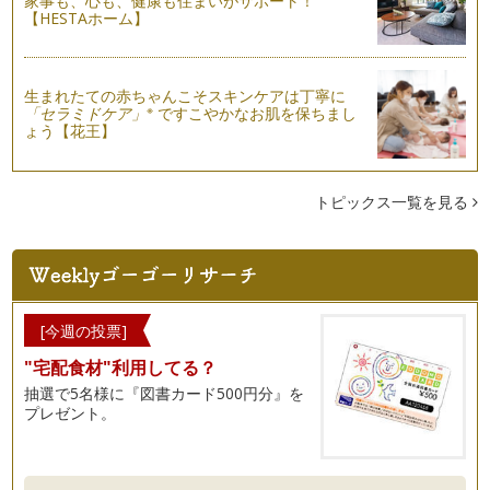
家事も、心も、健康も住まいがサポート！
それぞれの目標に向かって、ピアノのレッスンを受けてらっし
【HESTAホーム】
ゃると思いますが、ピアノを続けてい…
ピアノの楽しみ方「６６」レッスンを受ける姿勢
レッスンを受ける際に、練習をした曲を先生に聞いていただい
生まれたての赤ちゃんこそスキンケアは丁寧に
※
「セラミドケア」
ですこやかなお肌を保ちまし
て、もっとより良い演奏へのアドバイ…
ょう【花王】
ピアノの楽しみ方「６５」スコアからのメッセージ
ピアノ学習者はまず音符を読めるように習うと思いますが、音
符は読めるようになってきたけど、音…
トピックス一覧を見る
ピアノの楽しみ方「６４」出会いを大切にしよう
ピアノをするにあたって、私も幼少期より、ピアノを習いに行
きました。今も恩師とはお付き合いが…
ピアノの楽しみ方「６３」絆が生まれるとき
[今週の投票]
音楽を学ぶことは終わりのない旅に出るようなもので、そこに
"宅配食材"利用してる？
は数多くの出会いがあります。 …
抽選で5名様に『図書カード500円分』を
プレゼント。
ピアノの楽しみ方「６２」室内楽を体験しよう！！
今年の発表会はソロもしくは連弾と日本をはじめ海外で室内楽
に造詣の深い多喜靖美先生の「室内楽…