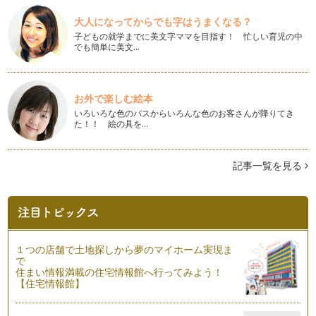
ていきます。今回は、3つのレッスン…
大人になってからでも字はうまくなる？
ピアノの楽しみ方「７８」同じ曲で応用することが大事
子どもの就学までに美文字ママを目指す！ 忙しい育児の中
ピアノの学び方というのはご指導されている先生によってやり
でも簡単に美文…
方が違うかとは思います。基本のクラ…
ピアノの楽しみ方「７７」練習方法を見直そう
最近、更に自分の演奏と指導法を改善、前進していきたい思い
お外で楽しむ絵本
が強く、信頼しています息子の先生に…
いろいろな色のバスからいろんな色のお客さんが降りてき
た！！ 絵の具を…
ピアノの楽しみ方「７６」気持ちにゆとりを持つ
一言に「ピアノを楽しむ」と言っても色々な楽しみ方がありま
す。それから、「うちは趣味でいいの…
記事一覧を見る
ピアノの楽しみ方「７５」洞察力を養おう
当たり前のことですが、人間は1人1人、違っていてそこが面
白くもあります。 ピアノを教え…
ピアノの楽しみ方「７４」体の支えをしっかりしよう
１つの店舗で土地探しから夢のマイホーム実現ま
「ピアノを弾く」ということは、ピアノを指で奏でるというこ
で
とだけに捉われる方がもしかしたらほ…
住まい情報満載の住宅情報館へ行ってみよう！
【住宅情報館】
ピアノの楽しみ方「７３」練習よりも大切なこととは
今、子どもたちはとても忙しい中、ピアノを習っている、そん