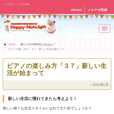
ハッピー・ノート.com
about
メルマガ登録
Toggl
navig
Home
輝くママのNEWSな“おはなし”
ピアノの楽しみ方「３７」新しい生活が始まって
ピアノの楽しみ方「３７」新しい生
活が始まって
/
2016年5月
新しい生活に慣れてきたら考えよう！
新しい様々な生活スタイルになれてきた頃でしょうか？