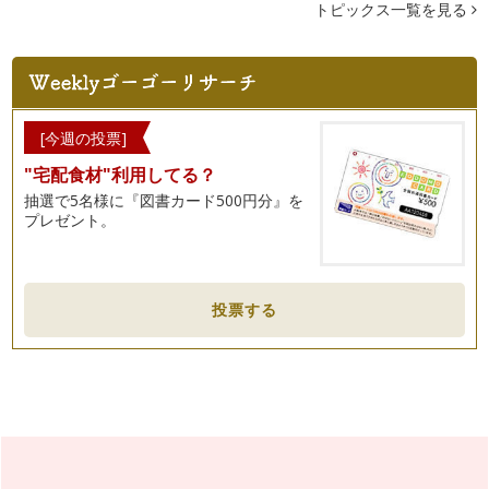
符は読めるようになってきたけど、音…
トピックス一覧を見る
ピアノの楽しみ方「６４」出会いを大切にしよう
ピアノをするにあたって、私も幼少期より、ピアノを習いに行
きました。今も恩師とはお付き合いが…
ピアノの楽しみ方「６３」絆が生まれるとき
[今週の投票]
音楽を学ぶことは終わりのない旅に出るようなもので、そこに
"宅配食材"利用してる？
は数多くの出会いがあります。 …
抽選で5名様に『図書カード500円分』を
プレゼント。
ピアノの楽しみ方「６２」室内楽を体験しよう！！
今年の発表会はソロもしくは連弾と日本をはじめ海外で室内楽
に造詣の深い多喜靖美先生の「室内楽…
ピアノの楽しみ方「６１」譜読みをするうえで大切なこととは
投票する
ピアノを始めたばかりの生徒さんにとって一番難しいと感じる
こと多いのは、先生から出された宿題…
ピアノの楽しみ方「６０」コンクールに参加するには
ピアノという習い事は、色々な取り組みかたができます。その
中のひとつに、目標を持ちながら習っ…
ピアノの楽しみ方「５９」グループレッスンそれとも個人？！