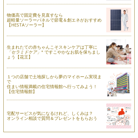
ピアノの楽しみ方「７０」練習の習慣を身に付けるために
物価高で固定費を見直すなら
今回は、お子様が練習嫌いにならないためには、親として保護
超軽量ソーラーパネルで節電＆創エネがおすすめ
者の皆様が何ができるかを少しお話し…
【HESTAソーラー】
ピアノの楽しみ方「６９」準備時間を設けよう
朝食の時、今日はリストのピアノ曲をメインに、「愛の夢」を
聴きながらトーストとコーヒーをいた…
生まれたての赤ちゃんこそスキンケアは丁寧に
※
「セラミドケア」
ですこやかなお肌を保ちまし
ょう【花王】
ピアノの楽しみ方「６８」苦手なところを鍛えよう
ピアノを教えていくなかで、やはり私も悩むことも多々ござい
ます。例えば、シにフラット「シの音…
１つの店舗で土地探しから夢のマイホーム実現ま
で
ピアノの楽しみ方「６７」練習する際の言葉がけ
住まい情報満載の住宅情報館へ行ってみよう！
それぞれの目標に向かって、ピアノのレッスンを受けてらっし
【住宅情報館】
ゃると思いますが、ピアノを続けてい…
ピアノの楽しみ方「６６」レッスンを受ける姿勢
レッスンを受ける際に、練習をした曲を先生に聞いていただい
宅配サービスが気になるけれど、しくみは？
て、もっとより良い演奏へのアドバイ…
オンライン相談で質問＆プレゼントをもらおう
ピアノの楽しみ方「６５」スコアからのメッセージ
ピアノ学習者はまず音符を読めるように習うと思いますが、音