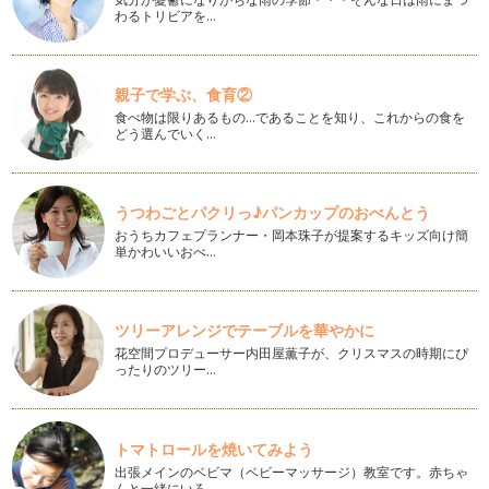
ピアノの楽しみ方「８２」作曲にチャレンジ！
わるトリビアを…
ピアノは、ピアノの教本ばかり進めていくことばかりではな
く、創造力を沸かせることも音楽を学ぶ…
ピアノの楽しみ方「８１」和声分析にチャレンジしてみよう
親子で学ぶ、食育②
ピアノを弾くということは、まるで物語を語るかのようです
食べ物は限りあるもの…であることを知り、これからの食を
ね。 …
どう選んでいく…
ピアノの楽しみ方「８０」本を読もう
例えば、ピアノレッスン受講者みんなが、ベートーベンがどん
うつわごとパクリっ♪パンカップのおべんとう
な人柄の人で、どんな時に曲…
おうちカフェプランナー・岡本珠子が提案するキッズ向け簡
単かわいいおべ…
ピアノの楽しみ方「７９」様々なレッスンスタイル
レッスンのスタイルというのも時代によって進化したり変化し
ていきます。今回は、3つのレッスン…
ツリーアレンジでテーブルを華やかに
ピアノの楽しみ方「７８」同じ曲で応用することが大事
花空間プロデューサー内田屋薫子が、クリスマスの時期にぴ
ピアノの学び方というのはご指導されている先生によってやり
ったりのツリー…
方が違うかとは思います。基本のクラ…
ピアノの楽しみ方「７７」練習方法を見直そう
最近、更に自分の演奏と指導法を改善、前進していきたい思い
トマトロールを焼いてみよう
が強く、信頼しています息子の先生に…
出張メインのベビマ（ベビーマッサージ）教室です。赤ちゃ
んと一緒にいろ…