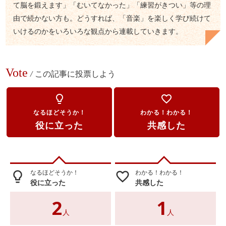
て脳を鍛えます」「むいてなかった」「練習がきつい」等の理
由で続かない方も。どうすれば、「音楽」を楽しく学び続けて
いけるのかをいろいろな観点から連載していきます。
Vote
/
この記事に投票しよう
lightbulb_outline
favorite_border
なるほどそうか！
わかる！わかる！
役に立った
共感した
なるほどそうか！
わかる！わかる！
lightbulb_outline
favorite_border
役に立った
共感した
2
1
人
人