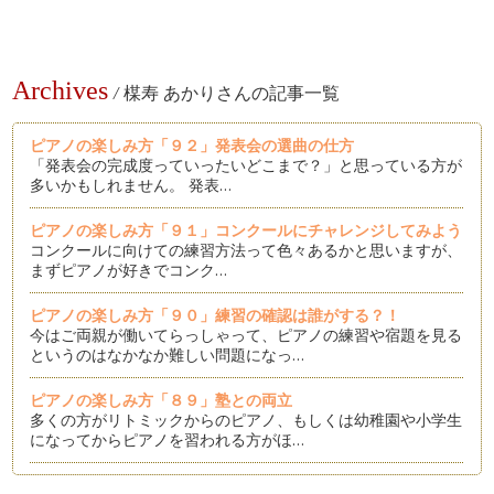
Archives
/
楳寿 あかりさんの記事一覧
ピアノの楽しみ方「９２」発表会の選曲の仕方
「発表会の完成度っていったいどこまで？」と思っている方が
多いかもしれません。 発表…
ピアノの楽しみ方「９１」コンクールにチャレンジしてみよう
コンクールに向けての練習方法って色々あるかと思いますが、
まずピアノが好きでコンク…
ピアノの楽しみ方「９０」練習の確認は誰がする？！
今はご両親が働いてらっしゃって、ピアノの練習や宿題を見る
というのはなかなか難しい問題になっ…
ピアノの楽しみ方「８９」塾との両立
多くの方がリトミックからのピアノ、もしくは幼稚園や小学生
になってからピアノを習われる方がほ…
ピアノの楽しみ方「８８」個々にあったスピードで学ぼう