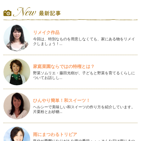
時代が急速に変化している今、ピアノレッスンにおいての「音
楽教育」も急速に変化しています。 …
ピアノの楽しみ方「８７」練習の導き
「我が子が練習しない」これは、ピアノレッスン受講者の親な
リメイク作品
ら良く言う話なのかもしれません。 …
今回は、特別なものを用意しなくても、家にある物をリメイ
クしましょう！…
ピアノの楽しみ方「８６」練習に寄り添う心得５カ条
ピアノをお子様にさせて「ピアノを習っているけど全然家で練
習しないの、続けさせるか迷う」とい…
家庭菜園ならではの特権とは？
ピアノの楽しみ方「８５」ピアノの練習量はどれくらい？！
野菜ソムリエ・藤田光樹が、子どもと野菜を育てるくらしに
「ピアノってどれくらい練習してからレッスンに伺うものなん
ついてお話しし…
だろう？」と悩むお母さんは多いです…
ピアノの楽しみ方「８4」マナーを学ぼう
赤ちゃん時期が終わり、いよいよ、入園！っとなった時に、母
ひんやり簡単！和スイーツ！
親というのは、嬉しい反面、子供の成…
ヘルシーで美味しい和スイーツの作り方を紹介しています。
片栗粉とお砂糖…
ピアノの楽しみ方「８３」おうち練習の仕方
自分の子供が産まれて順調に育っていくと、次は産まれてきた
子供に対して「どんな習い事をさせて…
雨にまつわるトリビア
気分が憂鬱になりがちな雨の季節・・・そんな日は雨にまつ