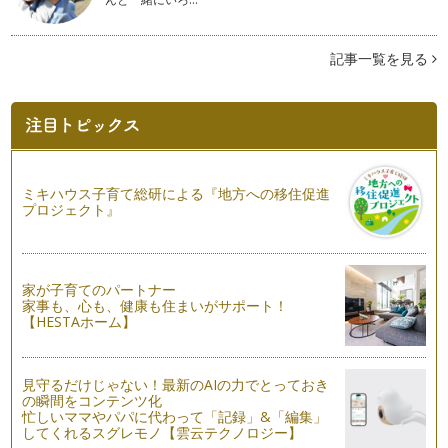
ピアノの楽しみ方「７６」気持ちにゆとりを持つ
一言に「ピアノを楽しむ」と言っても色々な楽しみ方がありま
す。それから、「うちは趣味でいいの…
記事一覧を見る
ピアノの楽しみ方「７５」洞察力を養おう
当たり前のことですが、人間は1人1人、違っていてそこが面
白くもあります。 ピアノを教え…
ピアノの楽しみ方「７４」体の支えをしっかりしよう
「ピアノを弾く」ということは、ピアノを指で奏でるというこ
ミキハウス子育て総研による『地方への移住促進
とだけに捉われる方がもしかしたらほ…
プロジェクト』
ピアノの楽しみ方「７３」練習よりも大切なこととは
今、子どもたちはとても忙しい中、ピアノを習っている、そん
な時代をひしひしと感じています。 …
家が子育てのパートナー
家事も、心も、健康も住まいがサポート！
【HESTAホーム】
ピアノの楽しみ方「７２」基本練習の大切さ
曲の練習はするけど、ハノンやツェルニーなどの基本教材をす
るのは嫌がりますというお悩み相談を…
見守るだけじゃない！最新のAIの力でとっておき
の瞬間をコンテンツ化
ピアノの楽しみ方「７１」伴奏を楽しもう！！
忙しいママやパパに代わって「記録」&「編集」
ピアノを習っていると、学校でピアノの伴奏をする機会に恵ま
してくれるスグレモノ【雲云テクノロジー】
れることもあるかと思います。 …