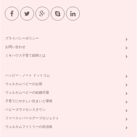
ピアノのレッスンというと個人レッスンを思い浮かべる方が大
半だと思いますが、ピアノのレッスン…
ピアノの楽しみ方「５８」室内楽をみんなで楽しもう
私の主宰しているお教室はそろそろ発表会の準備にとりかかろ
うとしています。 まずは、曲決…
プライバシーポリシー
ピアノの楽しみ方「５７」宿題の取り組み方を見直そう
お問い合わせ
ピアノや音楽を理解する、スコアを見て弾けるように、スコア
がなくても弾けるようになるには。 …
ミキハウス子育て総研とは
ピアノの楽しみ方「５６」練習方法と宿題の取り組み方
さて、前回の続きです。 ピアニストになりたい！という場合
ハッピー・ノート ドットコム
はまた全然違う次元の話にな…
ウェルカムベビーのお宿
ピアノの楽しみ方「５５」練習の習慣や練習の管理方法①
ウェルカムベビーの結婚式場
私の音楽教室の生徒のレッスンプログラム、それぞれの課題を
考えてみよう。それはいつも頭にある…
子育てにやさしい住まいと環境
ベビーズヴァカンスタウン
ピアノの楽しみ方「５４」違った視点からのアプローチ
ハロウィーンピアノパーティーが終わってまもなく、お教室で
ファーストバースデープロジェクト
は、クリスマスピアノパーティーをし…
ウェルカムファミリーの自治体
ピアノの楽しみ方「５３」人前で演奏する勇気をもつ