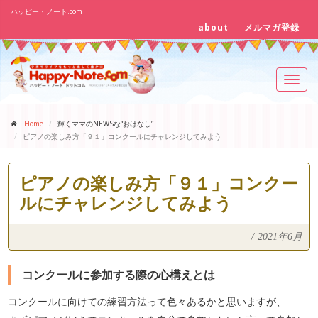
ハッピー・ノート.com
about
メルマガ登録
Toggl
navig
Home
輝くママのNEWSな“おはなし”
ピアノの楽しみ方「９１」コンクールにチャレンジしてみよう
ピアノの楽しみ方「９１」コンクー
ルにチャレンジしてみよう
/
2021年6月
コンクールに参加する際の心構えとは
コンクールに向けての練習方法って色々あるかと思いますが、