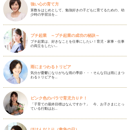
強い心の育て方
ら良く言う話なのかもしれません。 …
算数をはじめとして、勉強好きの子どもに育てるための、幼
少時の学習法を…
ピアノの楽しみ方「８６」練習に寄り添う心得５カ条
ピアノをお子様にさせて「ピアノを習っているけど全然家で練
習しないの、続けさせるか迷う」とい…
プチ起業 ～プチ起業の成功の秘訣～
ピアノの楽しみ方「８５」ピアノの練習量はどれくらい？！
プチ起業は、好きなことを仕事にしたい！育児・家事・仕事
「ピアノってどれくらい練習してからレッスンに伺うものなん
の両立をしたい…
だろう？」と悩むお母さんは多いです…
ピアノの楽しみ方「８4」マナーを学ぼう
赤ちゃん時期が終わり、いよいよ、入園！っとなった時に、母
雨にまつわるトリビア
親というのは、嬉しい反面、子供の成…
気分が憂鬱になりがちな雨の季節・・・そんな日は雨にまつ
わるトリビアを…
ピアノの楽しみ方「８３」おうち練習の仕方
自分の子供が産まれて順調に育っていくと、次は産まれてきた
子供に対して「どんな習い事をさせて…
ピンク色のバラで育児力ＵＰ！
「子育ての最終目標はなんですか？」 今、お子さまにとっ
ピアノの楽しみ方「８２」作曲にチャレンジ！
ている行動はお…
ピアノは、ピアノの教本ばかり進めていくことばかりではな
く、創造力を沸かせることも音楽を学ぶ…
ピアノの楽しみ方「８１」和声分析にチャレンジしてみよう
ほけんだより（救急の日）