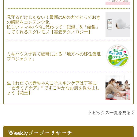
ピアノの楽しみ方「６９」準備時間を設けよう
朝食の時、今日はリストのピアノ曲をメインに、「愛の夢」を
見守るだけじゃない！最新のAIの力でとっておき
聴きながらトーストとコーヒーをいた…
の瞬間をコンテンツ化
忙しいママやパパに代わって「記録」&「編集」
ピアノの楽しみ方「６８」苦手なところを鍛えよう
してくれるスグレモノ【雲云テクノロジー】
ピアノを教えていくなかで、やはり私も悩むことも多々ござい
ます。例えば、シにフラット「シの音…
ミキハウス子育て総研による『地方への移住促進
ピアノの楽しみ方「６７」練習する際の言葉がけ
プロジェクト』
それぞれの目標に向かって、ピアノのレッスンを受けてらっし
ゃると思いますが、ピアノを続けてい…
ピアノの楽しみ方「６６」レッスンを受ける姿勢
レッスンを受ける際に、練習をした曲を先生に聞いていただい
生まれたての赤ちゃんこそスキンケアは丁寧に
※
「セラミドケア」
ですこやかなお肌を保ちまし
て、もっとより良い演奏へのアドバイ…
ょう【花王】
ピアノの楽しみ方「６５」スコアからのメッセージ
ピアノ学習者はまず音符を読めるように習うと思いますが、音
符は読めるようになってきたけど、音…
トピックス一覧を見る
ピアノの楽しみ方「６４」出会いを大切にしよう
ピアノをするにあたって、私も幼少期より、ピアノを習いに行
きました。今も恩師とはお付き合いが…