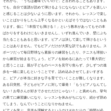
それから、「うちは趣味でいいので」と言われることもあります。
でも、自分で楽譜が読めて弾けるようにならないとピアノを楽しい
と感じることは少ないように思います。それから、レッスンで楽し
いことばかりをしたら上手くなるかといえばそうではないこともあ
ります。仮に「1本指でも弾ける！」という教本があってもその本
ばかりをするわけにもいきませんし、いずれ進んでいき、壁にぶち
当たることもあると思います。ピアノは決して楽して弾けるという
ことはありません。でもピアノだけが大変な訳でもありません。ス
ポーツだって毎日野球なら素振りの練習をしたり、テニスも球拾い
から練習が始まるでしょう。ピアノを始めるにあたって1番大切だ
と思うことは、親が子どものペースを見守り焦らず、少しずつの進
歩を一緒に楽しむということです。詰め込みさせてしまいすぎる
と、ピアノが本当に好きな子を育てていくことが難しくなります。
ある日突然、子どもがピアノに対して爆発！「もうピアノなんてし
ない！お母さんが好きでさせただけじゃない！」と責められ、挙句
の果てに練習嫌いになり、レッスンを休みがちになり、続かず辞め
てしまう。なんていうことになりかねません。
ピアノを学ぶ、音楽を理解するというのはそれなりの「時間が必