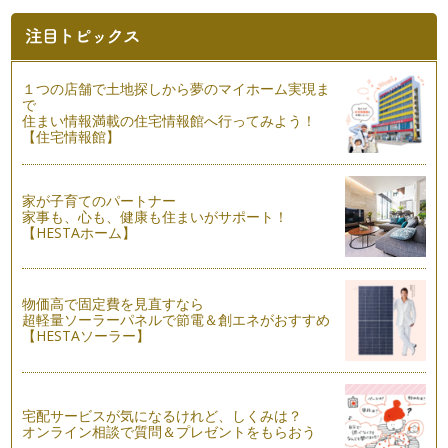
ピアノの楽しみ方「７５」洞察力を養おう
当たり前のことですが、人間は1人1人、違っていてそこが面
白くもあります。 ピアノを教え…
ピアノの楽しみ方「７４」体の支えをしっかりしよう
１つの店舗で土地探しから夢のマイホーム実現ま
「ピアノを弾く」ということは、ピアノを指で奏でるというこ
で
とだけに捉われる方がもしかしたらほ…
住まい情報満載の住宅情報館へ行ってみよう！
【住宅情報館】
ピアノの楽しみ方「７３」練習よりも大切なこととは
今、子どもたちはとても忙しい中、ピアノを習っている、そん
な時代をひしひしと感じています。 …
家が子育てのパートナー
家事も、心も、健康も住まいがサポート！
【HESTAホーム】
ピアノの楽しみ方「７２」基本練習の大切さ
曲の練習はするけど、ハノンやツェルニーなどの基本教材をす
るのは嫌がりますというお悩み相談を…
物価高で固定費を見直すなら
ピアノの楽しみ方「７１」伴奏を楽しもう！！
超軽量ソーラーパネルで節電＆創エネがおすすめ
ピアノを習っていると、学校でピアノの伴奏をする機会に恵ま
【HESTAソーラー】
れることもあるかと思います。 …
ピアノの楽しみ方「７０」練習の習慣を身に付けるために
今回は、お子様が練習嫌いにならないためには、親として保護
宅配サービスが気になるけれど、しくみは？
者の皆様が何ができるかを少しお話し…
オンライン相談で質問＆プレゼントをもらおう