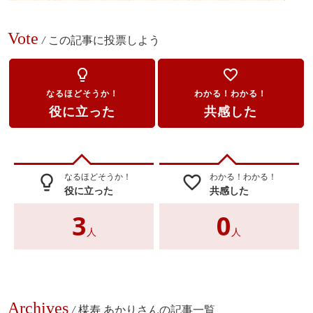
Vote
/
この記事に投票しよう
lightbulb_outline
favorite_border
なるほどそうか！
わかる！わかる！
役に立った
共感した
なるほどそうか！
わかる！わかる！
lightbulb_outline
favorite_border
役に立った
共感した
3
0
人
人
Archives
/
楳寿 あかりさんの記事一覧