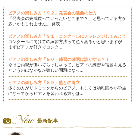
ピアノの楽しみ方「９２」発表会の選曲の仕方
「発表会の完成度っていったいどこまで？」と思っている方が
多いかもしれません。 発表…
ピアノの楽しみ方「９１」コンクールにチャレンジしてみよう
コンクールに向けての練習方法って色々あるかと思いますが、
まずピアノが好きでコンク…
ピアノの楽しみ方「９０」練習の確認は誰がする？！
今はご両親が働いてらっしゃって、ピアノの練習や宿題を見る
というのはなかなか難しい問題になっ…
ピアノの楽しみ方「８９」塾との両立
多くの方がリトミックからのピアノ、もしくは幼稚園や小学生
になってからピアノを習われる方がほ…
ピアノの楽しみ方「８８」個々にあったスピードで学ぼう
時代が急速に変化している今、ピアノレッスンにおいての「音
楽教育」も急速に変化しています。 …
ピアノの楽しみ方「８７」練習の導き
「我が子が練習しない」これは、ピアノレッスン受講者の親な