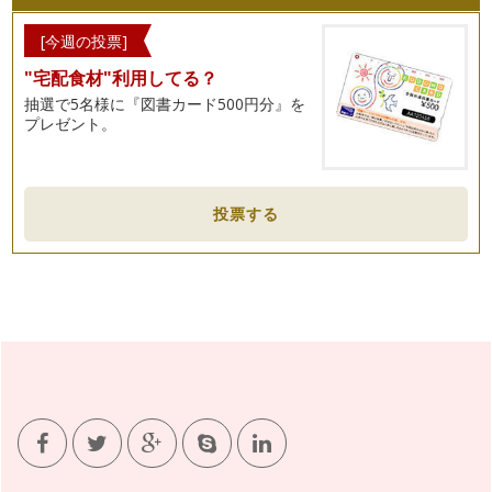
ピアノの楽しみ方「６３」絆が生まれるとき
[今週の投票]
音楽を学ぶことは終わりのない旅に出るようなもので、そこに
"宅配食材"利用してる？
は数多くの出会いがあります。 …
抽選で5名様に『図書カード500円分』を
プレゼント。
ピアノの楽しみ方「６２」室内楽を体験しよう！！
今年の発表会はソロもしくは連弾と日本をはじめ海外で室内楽
に造詣の深い多喜靖美先生の「室内楽…
ピアノの楽しみ方「６１」譜読みをするうえで大切なこととは
投票する
ピアノを始めたばかりの生徒さんにとって一番難しいと感じる
こと多いのは、先生から出された宿題…
ピアノの楽しみ方「６０」コンクールに参加するには
ピアノという習い事は、色々な取り組みかたができます。その
中のひとつに、目標を持ちながら習っ…
ピアノの楽しみ方「５９」グループレッスンそれとも個人？！
ピアノのレッスンというと個人レッスンを思い浮かべる方が大
半だと思いますが、ピアノのレッスン…
ピアノの楽しみ方「５８」室内楽をみんなで楽しもう
私の主宰しているお教室はそろそろ発表会の準備にとりかかろ