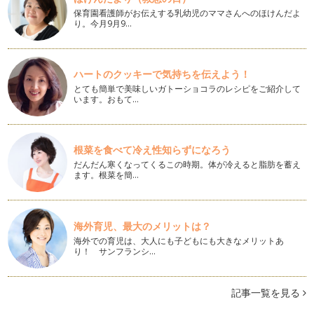
ピアノを弾くということは、まるで物語を語るかのようです
保育園看護師がお伝えする乳幼児のママさんへのほけんだよ
ね。 …
り。今月9月9…
ピアノの楽しみ方「８０」本を読もう
例えば、ピアノレッスン受講者みんなが、ベートーベンがどん
ハートのクッキーで気持ちを伝えよう！
な人柄の人で、どんな時に曲…
とても簡単で美味しいガトーショコラのレシピをご紹介して
います。おもて…
ピアノの楽しみ方「７９」様々なレッスンスタイル
レッスンのスタイルというのも時代によって進化したり変化し
ていきます。今回は、3つのレッスン…
根菜を食べて冷え性知らずになろう
ピアノの楽しみ方「７８」同じ曲で応用することが大事
だんだん寒くなってくるこの時期。体が冷えると脂肪を蓄え
ピアノの学び方というのはご指導されている先生によってやり
ます。根菜を簡…
方が違うかとは思います。基本のクラ…
ピアノの楽しみ方「７７」練習方法を見直そう
最近、更に自分の演奏と指導法を改善、前進していきたい思い
海外育児、最大のメリットは？
が強く、信頼しています息子の先生に…
海外での育児は、大人にも子どもにも大きなメリットあ
り！ サンフランシ…
ピアノの楽しみ方「７６」気持ちにゆとりを持つ
一言に「ピアノを楽しむ」と言っても色々な楽しみ方がありま
す。それから、「うちは趣味でいいの…
記事一覧を見る