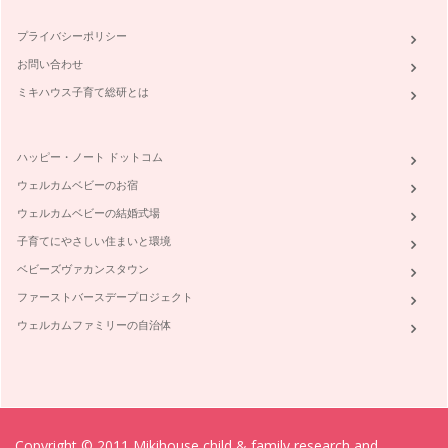
うとしています。 まずは、曲決…
プライバシーポリシー
ピアノの楽しみ方「５７」宿題の取り組み方を見直そう
お問い合わせ
ピアノや音楽を理解する、スコアを見て弾けるように、スコア
がなくても弾けるようになるには。 …
ミキハウス子育て総研とは
ピアノの楽しみ方「５６」練習方法と宿題の取り組み方
さて、前回の続きです。 ピアニストになりたい！という場合
ハッピー・ノート ドットコム
はまた全然違う次元の話にな…
ウェルカムベビーのお宿
ピアノの楽しみ方「５５」練習の習慣や練習の管理方法①
ウェルカムベビーの結婚式場
私の音楽教室の生徒のレッスンプログラム、それぞれの課題を
考えてみよう。それはいつも頭にある…
子育てにやさしい住まいと環境
ベビーズヴァカンスタウン
ピアノの楽しみ方「５４」違った視点からのアプローチ
ハロウィーンピアノパーティーが終わってまもなく、お教室で
ファーストバースデープロジェクト
は、クリスマスピアノパーティーをし…
ウェルカムファミリーの自治体
ピアノの楽しみ方「５３」人前で演奏する勇気をもつ
自分のコンサートと今、私がご一緒にさせて頂いているピアニ
ストの方とのユニット、ロワゾーブリ…
ピアノの楽しみ方「５２」練習場所を時にかえてみよう
Copyright © 2011 Mikihouse child & family research and