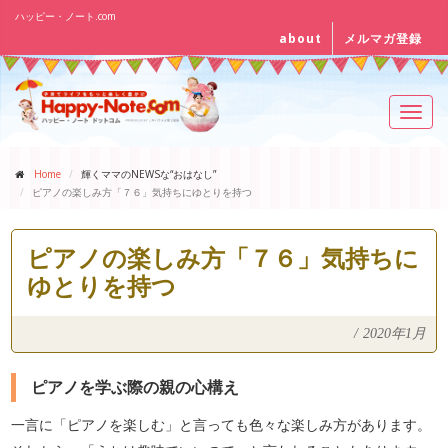
ハッピー・ノート.com
about
メルマガ登録
Toggl
navig
Home
輝くママのNEWSな“おはなし”
ピアノの楽しみ方「７６」気持ちにゆとりを持つ
ピアノの楽しみ方「７６」気持ちに
ゆとりを持つ
/
2020年1月
ピアノを学ぶ際の親の心構え
一言に「ピアノを楽しむ」と言っても色々な楽しみ方があります。