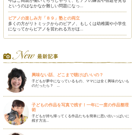
今はご両親が働いてらっしゃって、ピアノの練習や宿題を見る
というのはなかなか難しい問題になっ…
ピアノの楽しみ方「８９」塾との両立
多くの方がリトミックからのピアノ、もしくは幼稚園や小学生
になってからピアノを習われる方がほ…
ピアノの楽しみ方「８８」個々にあったスピードで学ぼう
時代が急速に変化している今、ピアノレッスンにおいての「音
楽教育」も急速に変化しています。 …
ピアノの楽しみ方「８７」練習の導き
「我が子が練習しない」これは、ピアノレッスン受講者の親な
興味ない話、どこまで聴けばいいの？
ら良く言う話なのかもしれません。 …
子どもが夢中になっているもの、ママには全く興味のないも
のだったら？ …
ピアノの楽しみ方「８６」練習に寄り添う心得５カ条
ピアノをお子様にさせて「ピアノを習っているけど全然家で練
習しないの、続けさせるか迷う」とい…
子どもの作品を写真で残す！一年に一度の作品整理
術
ピアノの楽しみ方「８５」ピアノの練習量はどれくらい？！
「ピアノってどれくらい練習してからレッスンに伺うものなん
子どもが持ち帰ってくる作品たちを簡単に思い出いっぱいに
残す方法…
だろう？」と悩むお母さんは多いです…
ピアノの楽しみ方「８4」マナーを学ぼう