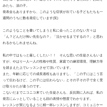
みたら、涙の子。
発表会もありますから、このような症状が出ている子どもたちも一
週間のうちに数名発症しています(笑)
このようなことを書いてしまうと私に会ったことのない方々は
「ん？どんだけ怖い先生なの？」「泣かせるまでするの？」と思わ
れるかもしれませんね。
私の中ではもっと厳しくしたい！！ そんな思いの生徒さんもいま
すが、やはり一人一人の性格や性質、家庭での練習環境、理解力等
を踏まえた上でレッスンさせて頂いています。
また、年齢に応じての成長過程もありますし、「この子にはこう言
って伝わるけど、この子には伝わらない」とその子その子で全く受
け取りかたが違うのです。
こないだまでニコニコ来ていた生徒さんも、反抗期に入れば、私の
発言にムッとしていることも顔の表情や態度でわかります。
レッスンが実になるように精一杯レッスンしますが、コミュニケー