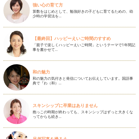
赤ちゃん時期が終わり、いよいよ、入園！っとなった時に、母
強い心の育て方
親というのは、嬉しい反面、子供の成…
算数をはじめとして、勉強好きの子どもに育てるための、幼
少時の学習法を…
ピアノの楽しみ方「８３」おうち練習の仕方
自分の子供が産まれて順調に育っていくと、次は産まれてきた
子供に対して「どんな習い事をさせて…
【最終回】ハッピーえいご時間のすすめ
「親子で楽しくハッピーえいご時間」というテーマで1年間記
ピアノの楽しみ方「８２」作曲にチャレンジ！
事を書かせて…
ピアノは、ピアノの教本ばかり進めていくことばかりではな
く、創造力を沸かせることも音楽を学ぶ…
ピアノの楽しみ方「８１」和声分析にチャレンジしてみよう
和の魅力
ピアノを弾くということは、まるで物語を語るかのようです
和の魅力の気付きと発信についてお伝えしています。国語事
ね。 …
典で『わ（和）…
ピアノの楽しみ方「８０」本を読もう
例えば、ピアノレッスン受講者みんなが、ベートーベンがどん
スキンシップに卒業はありません
な人柄の人で、どんな時に曲…
抱っこの時期が終わっても、スキンシップはずっと大きくな
ってからも続き…
ピアノの楽しみ方「７９」様々なレッスンスタイル
レッスンのスタイルというのも時代によって進化したり変化し
ていきます。今回は、3つのレッスン…
兄弟写真を撮ろう