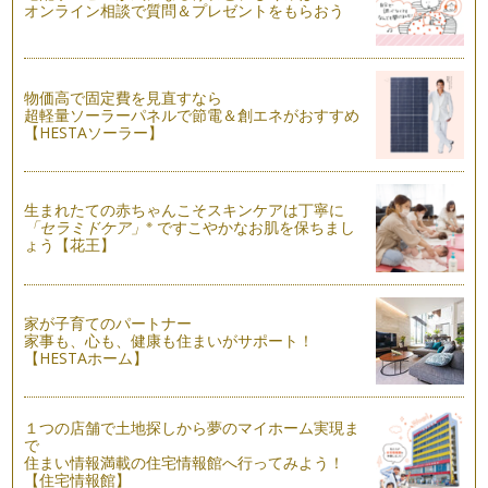
オンライン相談で質問＆プレゼントをもらおう
ピアノの楽しみ方「７２」基本練習の大切さ
曲の練習はするけど、ハノンやツェルニーなどの基本教材をす
るのは嫌がりますというお悩み相談を…
物価高で固定費を見直すなら
ピアノの楽しみ方「７１」伴奏を楽しもう！！
超軽量ソーラーパネルで節電＆創エネがおすすめ
ピアノを習っていると、学校でピアノの伴奏をする機会に恵ま
【HESTAソーラー】
れることもあるかと思います。 …
ピアノの楽しみ方「７０」練習の習慣を身に付けるために
生まれたての赤ちゃんこそスキンケアは丁寧に
今回は、お子様が練習嫌いにならないためには、親として保護
※
「セラミドケア」
ですこやかなお肌を保ちまし
者の皆様が何ができるかを少しお話し…
ょう【花王】
ピアノの楽しみ方「６９」準備時間を設けよう
朝食の時、今日はリストのピアノ曲をメインに、「愛の夢」を
聴きながらトーストとコーヒーをいた…
家が子育てのパートナー
家事も、心も、健康も住まいがサポート！
【HESTAホーム】
ピアノの楽しみ方「６８」苦手なところを鍛えよう
ピアノを教えていくなかで、やはり私も悩むことも多々ござい
ます。例えば、シにフラット「シの音…
１つの店舗で土地探しから夢のマイホーム実現ま
で
ピアノの楽しみ方「６７」練習する際の言葉がけ
住まい情報満載の住宅情報館へ行ってみよう！
それぞれの目標に向かって、ピアノのレッスンを受けてらっし
【住宅情報館】
ゃると思いますが、ピアノを続けてい…