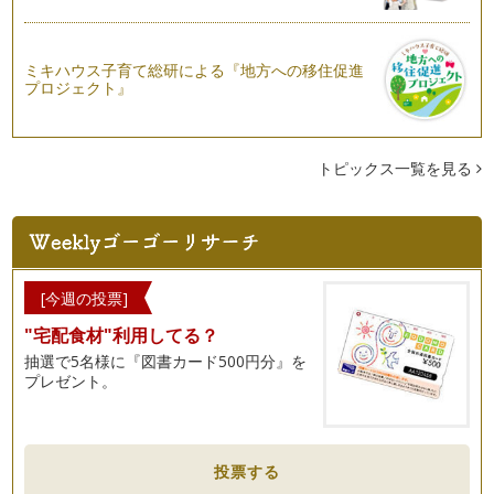
ピアノの楽しみ方「６６」レッスンを受ける姿勢
レッスンを受ける際に、練習をした曲を先生に聞いていただい
ミキハウス子育て総研による『地方への移住促進
て、もっとより良い演奏へのアドバイ…
プロジェクト』
ピアノの楽しみ方「６５」スコアからのメッセージ
ピアノ学習者はまず音符を読めるように習うと思いますが、音
符は読めるようになってきたけど、音…
トピックス一覧を見る
ピアノの楽しみ方「６４」出会いを大切にしよう
ピアノをするにあたって、私も幼少期より、ピアノを習いに行
きました。今も恩師とはお付き合いが…
ピアノの楽しみ方「６３」絆が生まれるとき
[今週の投票]
音楽を学ぶことは終わりのない旅に出るようなもので、そこに
"宅配食材"利用してる？
は数多くの出会いがあります。 …
抽選で5名様に『図書カード500円分』を
プレゼント。
ピアノの楽しみ方「６２」室内楽を体験しよう！！
今年の発表会はソロもしくは連弾と日本をはじめ海外で室内楽
に造詣の深い多喜靖美先生の「室内楽…
ピアノの楽しみ方「６１」譜読みをするうえで大切なこととは
投票する
ピアノを始めたばかりの生徒さんにとって一番難しいと感じる