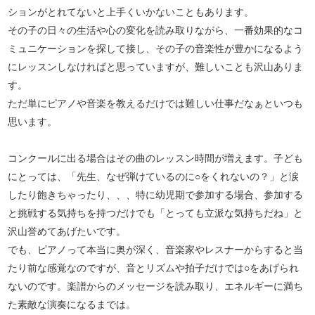
ションがとれてないと上手くいかないこともあります。
その子の日々の生活や心の変化を読み取りながら、一番効果的なコ
ミュニケーションを探して接し、その子の音楽性が豊かになるよう
にレッスンしなければと思っていますが、難しいことも沢山ありま
す。
ただ単にピアノや音楽を教えるだけでは難しい仕事だなぁといつも
思います。
コンクールに出る場合はその曲のレッスン時間が増えます。子ども
にとっては、「先生、なぜ弾けているのに○をくれないの？」と涙
したり飽きちゃったり、、、特に幼児期で参加する場合、参加する
と挑戦する気持ちを持つだけでも「とっても立派な気持ちだね」と
沢山誉めてあげたいです。
でも、ピアノって本当に奥が深く、音楽家やレスナーからすると当
たり前な感覚なのですが、音とリズムや拍子だけでは○をあげられ
ないのです。楽譜からのメッセージを読み取り、エネルギーに満ち
た素敵な演奏になるまでは。