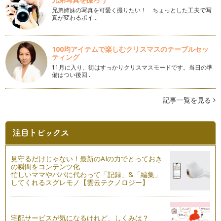
ピアノの楽しみ方「７８」同じ曲で応用することが大事
兄弟姉妹の写真を可愛く撮りたい！ ちょっとした工夫で写
ピアノの学び方というのはご指導されている先生によってやり
真が変わるポイ…
方が違うかとは思います。基本のクラ…
ピアノの楽しみ方「７７」練習方法を見直そう
100均アイテムで楽しむクリスマスのテーブルセッ
最近、更に自分の演奏と指導法を改善、前進していきたい思い
ティング
が強く、信頼しています息子の先生に…
11月に入り、街はすっかりクリスマスモードです。当日の準
備はつい後回…
ピアノの楽しみ方「７６」気持ちにゆとりを持つ
一言に「ピアノを楽しむ」と言っても色々な楽しみ方がありま
す。それから、「うちは趣味でいいの…
記事一覧を見る
ピアノの楽しみ方「７５」洞察力を養おう
当たり前のことですが、人間は1人1人、違っていてそこが面
白くもあります。 ピアノを教え…
ピアノの楽しみ方「７４」体の支えをしっかりしよう
見守るだけじゃない！最新のAIの力でとっておき
「ピアノを弾く」ということは、ピアノを指で奏でるというこ
の瞬間をコンテンツ化
忙しいママやパパに代わって「記録」&「編集」
とだけに捉われる方がもしかしたらほ…
してくれるスグレモノ【雲云テクノロジー】
ピアノの楽しみ方「７３」練習よりも大切なこととは
今、子どもたちはとても忙しい中、ピアノを習っている、そん
な時代をひしひしと感じています。 …
宅配サービスが気になるけれど、しくみは？