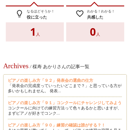
なるほどそうか！
わかる！わかる！
lightbulb_outline
favorite_border
役に立った
共感した
1
0
人
人
Archives
/
楳寿 あかりさんの記事一覧
ピアノの楽しみ方「９２」発表会の選曲の仕方
「発表会の完成度っていったいどこまで？」と思っている方が
多いかもしれません。 発表…
ピアノの楽しみ方「９１」コンクールにチャレンジしてみよう
コンクールに向けての練習方法って色々あるかと思いますが、
まずピアノが好きでコンク…
ピアノの楽しみ方「９０」練習の確認は誰がする？！