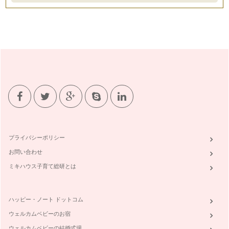
こと多いのは、先生から出された宿題…
ピアノの楽しみ方「６０」コンクールに参加するには
ピアノという習い事は、色々な取り組みかたができます。その
中のひとつに、目標を持ちながら習っ…
ピアノの楽しみ方「５９」グループレッスンそれとも個人？！
ピアノのレッスンというと個人レッスンを思い浮かべる方が大
半だと思いますが、ピアノのレッスン…
ピアノの楽しみ方「５８」室内楽をみんなで楽しもう
私の主宰しているお教室はそろそろ発表会の準備にとりかかろ
うとしています。 まずは、曲決…
プライバシーポリシー
ピアノの楽しみ方「５７」宿題の取り組み方を見直そう
お問い合わせ
ピアノや音楽を理解する、スコアを見て弾けるように、スコア
がなくても弾けるようになるには。 …
ミキハウス子育て総研とは
ピアノの楽しみ方「５６」練習方法と宿題の取り組み方
さて、前回の続きです。 ピアニストになりたい！という場合
ハッピー・ノート ドットコム
はまた全然違う次元の話にな…
ウェルカムベビーのお宿
ピアノの楽しみ方「５５」練習の習慣や練習の管理方法①
ウェルカムベビーの結婚式場