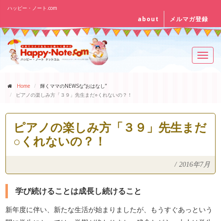
ハッピー・ノート.com
about
メルマガ登録
Toggl
navig
Home
輝くママのNEWSな“おはなし”
ピアノの楽しみ方「３９」先生まだ○くれないの？！
ピアノの楽しみ方「３９」先生まだ
○くれないの？！
/
2016年7月
学び続けることは成長し続けること
新年度に伴い、新たな生活が始まりましたが、もうすぐあっという