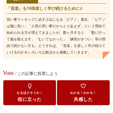
「音楽」を10倍楽しく学び続けるために♪
習い事ランキングに必ず上位になる「ピアノ」最近、「ピアノ
は脳に良い」「人気の習い事だからとりあえず」という理由で
始められる方が増えてきましたが、数ヶ月すると、「塾に行っ
て脳を鍛えます」「むいてなかった」「練習がきつい」等の理
由で続かない方も。どうすれば、「音楽」を楽しく学び続けて
いけるのかをいろいろな観点から連載していきます。
Vote
/
この記事に投票しよう
lightbulb_outline
favorite_border
なるほどそうか！
わかる！わかる！
役に立った
共感した