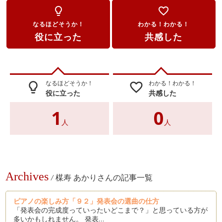
lightbulb_outline
favorite_border
なるほどそうか！
わかる！わかる！
役に立った
共感した
なるほどそうか！
わかる！わかる！
lightbulb_outline
favorite_border
役に立った
共感した
1
0
人
人
Archives
/
楳寿 あかりさんの記事一覧
ピアノの楽しみ方「９２」発表会の選曲の仕方
「発表会の完成度っていったいどこまで？」と思っている方が
多いかもしれません。 発表…