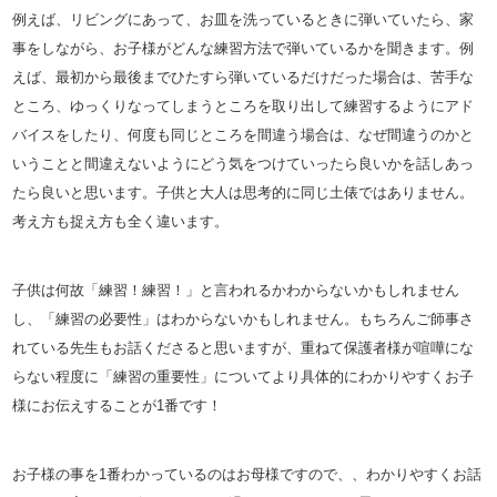
例えば、リビングにあって、お皿を洗っているときに弾いていたら
、家
事をしながら、お子様がどんな練習方法で弾いているかを聞き
ます。例
えば、最初から最後までひたすら弾いているだけだった場
合は、苦手な
ところ、ゆっくりなってしまうところを取り出して練
習するようにアド
バイスをしたり、
何度も同じところを間違う場合は、なぜ間違うのかと
いうことと間
違えないようにどう気をつけていったら良いかを話しあっ
たら良い
と思います。子供と大人は思考的に同じ土俵ではありません。
考え
方も捉え方も全く違います。
子供は何故「練習！練習！」と言われるかわからないかもしれませ
ん
し、「練習の必要性」はわからないかもしれません。もちろんご
師事さ
れている先生もお話くださると思いますが、重ねて保護者様
が喧嘩にな
らない程度に「練習の重要性」についてより具体的にわ
かりやすくお子
様にお伝えすることが1番です！
お子様の事を1番わかっているのはお母様ですので、、わかりやす
くお話