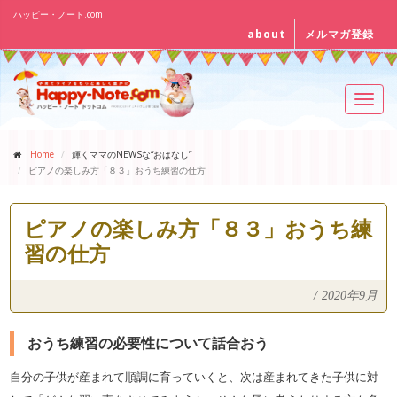
ハッピー・ノート.com
about
メルマガ登録
Toggl
navig
Home
輝くママのNEWSな“おはなし”
ピアノの楽しみ方「８３」おうち練習の仕方
ピアノの楽しみ方「８３」おうち練
習の仕方
/
2020年9月
おうち練習の必要性について話合おう
自分の子供が産まれて順調に育っていくと、次は産まれてきた子供
に対