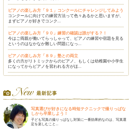
ピアノの楽しみ方「９１」コンクールにチャレンジしてみよう
コンクールに向けての練習方法って色々あるかと思いますが、
まずピアノが好きでコンク…
ピアノの楽しみ方「９０」練習の確認は誰がする？！
今はご両親が働いてらっしゃって、ピアノの練習や宿題を見る
というのはなかなか難しい問題になっ…
ピアノの楽しみ方「８９」塾との両立
多くの方がリトミックからのピアノ、もしくは幼稚園や小学生
になってからピアノを習われる方がほ…
ピアノの楽しみ方「８８」個々にあったスピードで学ぼう
時代が急速に変化している今、ピアノレッスンにおいての「音
楽教育」も急速に変化しています。 …
ピアノの楽しみ方「８７」練習の導き
「我が子が練習しない」これは、ピアノレッスン受講者の親な
写真選びが好きになる時短テクニックで撮りっぱな
ら良く言う話なのかもしれません。 …
しから卒業しよう！
子ども写真の撮りっぱなし対策に一番効果的なのは、写真選
ピアノの楽しみ方「８６」練習に寄り添う心得５カ条
定を楽しむこと…
ピアノをお子様にさせて「ピアノを習っているけど全然家で練