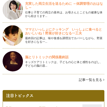
例えば、ピアノレッスン受講者みんなが、ベートーベンがどん
充実した両立生活を送るために ～体調管理のおはな
な人柄の人で、どんな時に曲…
し～
仕事と子育ての両立の基本は、お母さんとこどもの健康な体
ピアノの楽しみ方「７９」様々なレッスンスタイル
から始まります…
レッスンのスタイルというのも時代によって進化したり変化し
ていきます。今回は、3つのレッスン…
ママといっしょにクッキング いっしょに食べると
おいしいね！野菜が好きになる一工夫
ピアノの楽しみ方「７８」同じ曲で応用することが大事
ピアノの学び方というのはご指導されている先生によってやり
最終回の記事は、味や食感を調理法でカバーしながら、野菜
方が違うかとは思います。基本のクラ…
を好きになる一…
ピアノの楽しみ方「７７」練習方法を見直そう
最近、更に自分の演奏と指導法を改善、前進していきたい思い
脳とリトミックの関係最終話
が強く、信頼しています息子の先生に…
キッズケアリトミックは、子どもの心と体と感性をのばし、
子どもの脳の器…
ピアノの楽しみ方「７６」気持ちにゆとりを持つ
一言に「ピアノを楽しむ」と言っても色々な楽しみ方がありま
す。それから、「うちは趣味でいいの…
記事一覧を見る
ピアノの楽しみ方「７５」洞察力を養おう
当たり前のことですが、人間は1人1人、違っていてそこが面
白くもあります。 ピアノを教え…
ピアノの楽しみ方「７４」体の支えをしっかりしよう