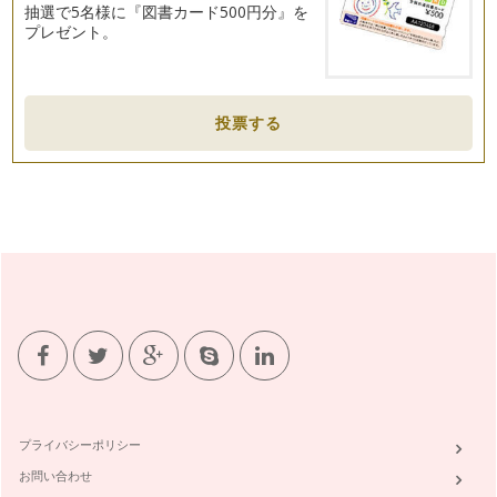
抽選で5名様に『図書カード500円分』を
ピアノの楽しみ方「６２」室内楽を体験しよう！！
プレゼント。
今年の発表会はソロもしくは連弾と日本をはじめ海外で室内楽
に造詣の深い多喜靖美先生の「室内楽…
ピアノの楽しみ方「６１」譜読みをするうえで大切なこととは
投票する
ピアノを始めたばかりの生徒さんにとって一番難しいと感じる
こと多いのは、先生から出された宿題…
ピアノの楽しみ方「６０」コンクールに参加するには
ピアノという習い事は、色々な取り組みかたができます。その
中のひとつに、目標を持ちながら習っ…
ピアノの楽しみ方「５９」グループレッスンそれとも個人？！
ピアノのレッスンというと個人レッスンを思い浮かべる方が大
半だと思いますが、ピアノのレッスン…
ピアノの楽しみ方「５８」室内楽をみんなで楽しもう
私の主宰しているお教室はそろそろ発表会の準備にとりかかろ
うとしています。 まずは、曲決…
プライバシーポリシー
ピアノの楽しみ方「５７」宿題の取り組み方を見直そう
ピアノや音楽を理解する、スコアを見て弾けるように、スコア
お問い合わせ