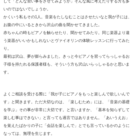
して「どんな習い事をさせてみようか」そんな風に考えたりす
る方も多
いのではないでしょうか。
かくいう私もその1人。音楽をたしなむことはさせたいなと我が子
には、
お腹の中にいるときから沢山の曲を聞かせてきました。
赤ちゃんの時もピアノを触らせたり、聞かせてみたり。同じ楽器よ
り違
う楽器がいいかもしれないとヴァイオリンの体験レッスンに行
ってみた
り。
最初は沢山、夢が膨らみました。きっと今ピアノを習ってらっしゃ
るお
子様を持たれる保護者様も、そういう方も沢山いらっしゃるか
と思いま
す。
よくご相談を受ける際に「我が子にピアノをもっと楽しんで欲しい
んで
す」と聞きます。ただ大切なのは、
「楽しむため」には、「音楽の基礎
を学ぶ」その事が非常に大切で
す。と言いますか、「基本を知らずして
楽しむ事はできない」と言
っても過言ではありません。「あいうえお」
を覚えたばかりの子に
「会話を楽しんで」とでも言っているかのように
なっては、
無理を生じます。