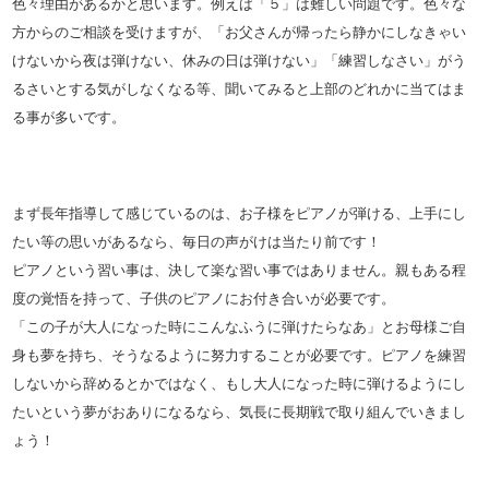
色々理由があるかと思います。例えば「５」は難しい問題です。色
々な
方からのご相談を受けますが、「お父さんが帰ったら静かにし
なきゃい
けないから夜は弾けない、休みの日は弾けない」「
練習しなさい」がう
るさいとする気がしなくなる等、聞いてみると
上部のどれかに当てはま
る事が多いです。
まず長年指導して感じているのは、お子様をピアノが弾ける、上手
にし
たい等の思いがあるなら、毎日の声がけは当たり前です！
ピアノという習い事は、決して楽な習い事ではありません。親もあ
る程
度の覚悟を持って、子供のピアノにお付き合いが必要です。
「この子が大人になった時にこんなふうに弾けたらなあ」とお母様
ご自
身も夢を持ち、そうなるように努力することが必要です。ピア
ノを練習
しないから辞めるとかではなく、もし大人になった時に弾
けるようにし
たいという夢がおありになるなら、
気長に長期戦で取り組んでいきまし
ょう！