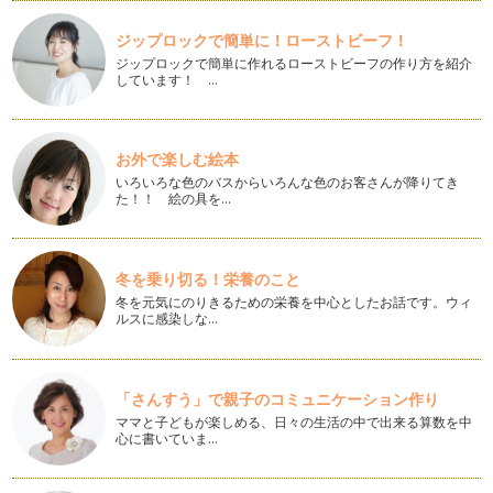
習しないの、続けさせるか迷う」とい…
ジップロックで簡単に！ローストビーフ！
ピアノの楽しみ方「８５」ピアノの練習量はどれくらい？！
ジップロックで簡単に作れるローストビーフの作り方を紹介
「ピアノってどれくらい練習してからレッスンに伺うものなん
しています！ …
だろう？」と悩むお母さんは多いです…
ピアノの楽しみ方「８4」マナーを学ぼう
赤ちゃん時期が終わり、いよいよ、入園！っとなった時に、母
お外で楽しむ絵本
親というのは、嬉しい反面、子供の成…
いろいろな色のバスからいろんな色のお客さんが降りてき
た！！ 絵の具を…
ピアノの楽しみ方「８３」おうち練習の仕方
自分の子供が産まれて順調に育っていくと、次は産まれてきた
子供に対して「どんな習い事をさせて…
冬を乗り切る！栄養のこと
冬を元気にのりきるための栄養を中心としたお話です。ウィ
ピアノの楽しみ方「８２」作曲にチャレンジ！
ルスに感染しな…
ピアノは、ピアノの教本ばかり進めていくことばかりではな
く、創造力を沸かせることも音楽を学ぶ…
ピアノの楽しみ方「８１」和声分析にチャレンジしてみよう
「さんすう」で親子のコミュニケーション作り
ピアノを弾くということは、まるで物語を語るかのようです
ママと子どもが楽しめる、日々の生活の中で出来る算数を中
ね。 …
心に書いていま…
ピアノの楽しみ方「８０」本を読もう