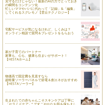
見守るだけじゃない！最新のAIの力でとっておき
「ピアノを弾く」ということは、ピアノを指で奏でるというこ
の瞬間をコンテンツ化
とだけに捉われる方がもしかしたらほ…
忙しいママやパパに代わって「記録」&「編集」
してくれるスグレモノ【雲云テクノロジー】
ピアノの楽しみ方「７３」練習よりも大切なこととは
今、子どもたちはとても忙しい中、ピアノを習っている、そん
な時代をひしひしと感じています。 …
宅配サービスが気になるけれど、しくみは？
オンライン相談で質問＆プレゼントをもらおう
ピアノの楽しみ方「７２」基本練習の大切さ
曲の練習はするけど、ハノンやツェルニーなどの基本教材をす
るのは嫌がりますというお悩み相談を…
家が子育てのパートナー
ピアノの楽しみ方「７１」伴奏を楽しもう！！
家事も、心も、健康も住まいがサポート！
ピアノを習っていると、学校でピアノの伴奏をする機会に恵ま
【HESTAホーム】
れることもあるかと思います。 …
ピアノの楽しみ方「７０」練習の習慣を身に付けるために
物価高で固定費を見直すなら
今回は、お子様が練習嫌いにならないためには、親として保護
超軽量ソーラーパネルで節電＆創エネがおすすめ
者の皆様が何ができるかを少しお話し…
【HESTAソーラー】
ピアノの楽しみ方「６９」準備時間を設けよう
朝食の時、今日はリストのピアノ曲をメインに、「愛の夢」を
聴きながらトーストとコーヒーをいた…
生まれたての赤ちゃんこそスキンケアは丁寧に
※
「セラミドケア」
ですこやかなお肌を保ちまし