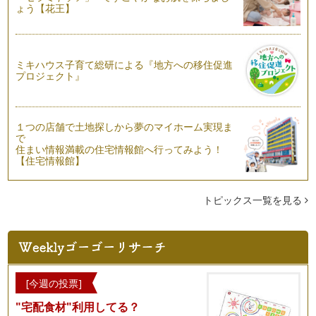
ょう【花王】
ピアノの楽しみ方「６８」苦手なところを鍛えよう
ピアノを教えていくなかで、やはり私も悩むことも多々ござい
ます。例えば、シにフラット「シの音…
ピアノの楽しみ方「６７」練習する際の言葉がけ
ミキハウス子育て総研による『地方への移住促進
プロジェクト』
それぞれの目標に向かって、ピアノのレッスンを受けてらっし
ゃると思いますが、ピアノを続けてい…
ピアノの楽しみ方「６６」レッスンを受ける姿勢
１つの店舗で土地探しから夢のマイホーム実現ま
レッスンを受ける際に、練習をした曲を先生に聞いていただい
で
て、もっとより良い演奏へのアドバイ…
住まい情報満載の住宅情報館へ行ってみよう！
【住宅情報館】
ピアノの楽しみ方「６５」スコアからのメッセージ
ピアノ学習者はまず音符を読めるように習うと思いますが、音
符は読めるようになってきたけど、音…
トピックス一覧を見る
ピアノの楽しみ方「６４」出会いを大切にしよう
ピアノをするにあたって、私も幼少期より、ピアノを習いに行
きました。今も恩師とはお付き合いが…
ピアノの楽しみ方「６３」絆が生まれるとき
[今週の投票]
音楽を学ぶことは終わりのない旅に出るようなもので、そこに
"宅配食材"利用してる？
は数多くの出会いがあります。 …