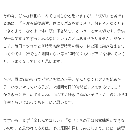
その為、どんな技術の世界でも同じかと思います
が、「技術」を習得す
る為に、「何度も反復練習、
体にリズムを覚えさせ、何も考えなくとも
できるようになるまで体
に頭に叩き込む」ということが大切です。子供
が一回で覚えてずっ
と忘れないということはあまりありません。だから
こそ、
毎日コツコツと何時間も練習時間を積み、体と頭に染み込ませて
い
くのです。誰でも２週間くらい毎日10時間くらいピアノを弾いて
いく
と、うまくなっていくと思います。
ただ、母に勧められてピアノを始めた子、なんとなくピアノを始め
た
子、いやいやしている子が、２週間毎日10時間ピアノできるで
しょう
か？きっと厳しいですよね。
もの凄く好きで始めた子でさえ、仮に小学3
年生くらいであっても
厳しいと思います。
ですから、まず「楽しんでほしい」「なぜうちの子はお家練習がで
きな
いのか」と思われてる方は、その原因を探してみましょう。
ただ「練習