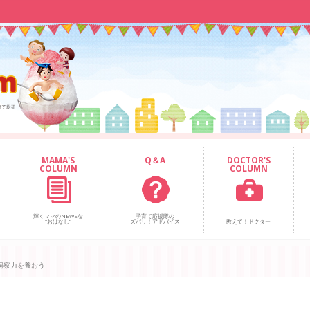
MAMA'S
Q＆A
DOCTOR'S
COLUMN
COLUMN
輝くママのNEWSな
子育て応援隊の
“おはなし”
ズバリ！アドバイス
教えて！ドクター
洞察力を養おう