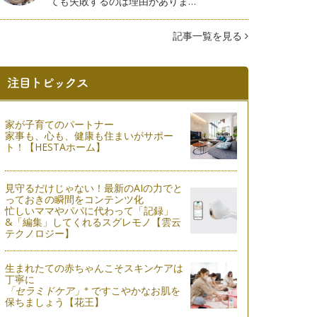
ても失敗するのは理由がありま…
記事一覧を見る
家が子育てのパートナー
家事も、心も、健康も住まいがサポー
ト！【HESTAホーム】
見守るだけじゃない！最新のAIの力でと
っておきの瞬間をコンテンツ化
忙しいママやパパに代わって「記録」
&「編集」してくれるスグレモノ【雲云
テクノロジー】
生まれたての赤ちゃんこそスキンケアは
丁寧に
※
「セラミドケア」
ですこやかなお肌を
保ちましょう【花王】