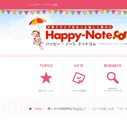
ハッピー・ノート.com
TOPICS
VOTE
RESEARCH
WEEKLY
注目トピックス
リサーチ投票
ゴーゴーリサーチ
Home
輝くママのNEWSな“おはなし”
ピアノの楽しみ方「７５」