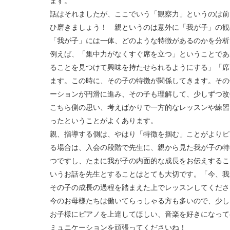
ます。
話はそれましたが、ここでいう「観察力」というのは前
ひ磨きましょう！ 親というのは意外に「我が子」の観
「我が子」には一体、どのような特徴があるのかを分析
例えば、「集中力がなくすぐ席を立つ」ということであ
ることを見つけて興味を持たせられるようにする」「席
ます。この時に、その子の特徴が関係してきます。その
ーションが円滑に進み、その子も理解して、少しずつ改
こちら側の思い、考えばかりで一方的なレッスンや練習
ったということがよくあります。
親、指導する側は、やはり「特徴を掴む」ことがよりピ
る場合は、入会の段階で先生に、親から見た我が子の特
つですし、たまに我が子の内面的な成長をお伝えするこ
いうお話を先生とすることはとても大切です。「今、我
その子の成長の過程を踏まえた上でレッスンしてくださ
今のお母様たちは働いてらっしゃる方も多いので、少し
お子様にピアノを上達してほしい、音楽を好きになって
ミュニケーションを頑張ってくださいね！