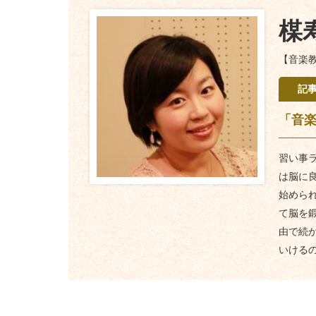
楳
【音楽
記
「音楽
習い事
は脳に
始めら
て脳を
由で続
いける