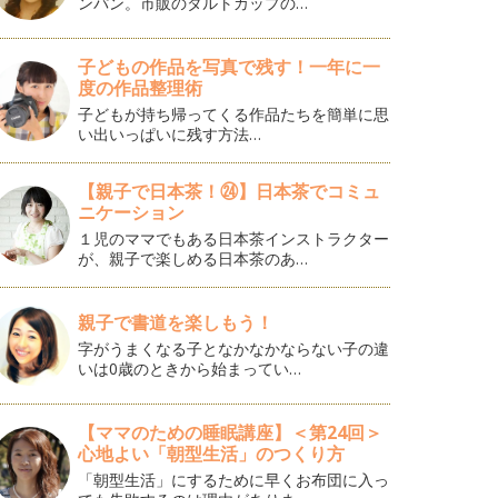
ンパン。市販のタルトカップの…
子どもの作品を写真で残す！一年に一
度の作品整理術
子どもが持ち帰ってくる作品たちを簡単に思
い出いっぱいに残す方法…
【親子で日本茶！㉔】日本茶でコミュ
ニケーション
１児のママでもある日本茶インストラクター
が、親子で楽しめる日本茶のあ…
親子で書道を楽しもう！
字がうまくなる子となかなかならない子の違
いは0歳のときから始まってい…
【ママのための睡眠講座】＜第24回＞
心地よい「朝型生活」のつくり方
「朝型生活」にするために早くお布団に入っ