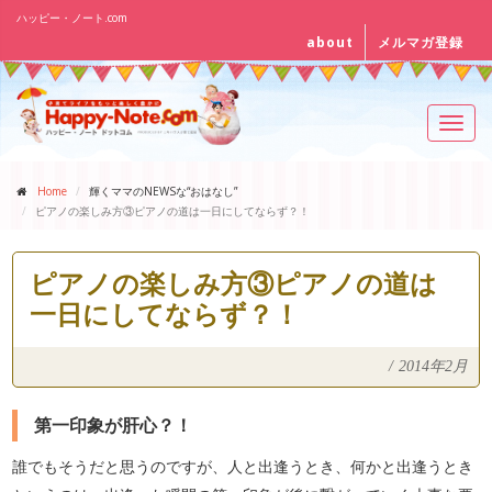
ハッピー・ノート.com
about
メルマガ登録
Toggl
navig
Home
輝くママのNEWSな“おはなし”
ピアノの楽しみ方③ピアノの道は一日にしてならず？！
ピアノの楽しみ方③ピアノの道は
一日にしてならず？！
/
2014年2月
第一印象が肝心？！
誰でもそうだと思うのですが、人と出逢うとき、何かと出逢うとき