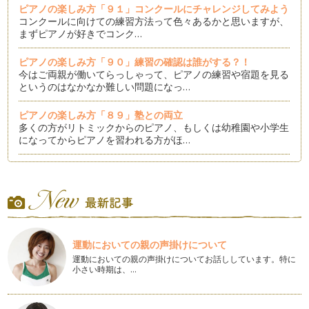
ピアノの楽しみ方「９１」コンクールにチャレンジしてみよう
コンクールに向けての練習方法って色々あるかと思いますが、
まずピアノが好きでコンク…
ピアノの楽しみ方「９０」練習の確認は誰がする？！
今はご両親が働いてらっしゃって、ピアノの練習や宿題を見る
というのはなかなか難しい問題になっ…
ピアノの楽しみ方「８９」塾との両立
多くの方がリトミックからのピアノ、もしくは幼稚園や小学生
になってからピアノを習われる方がほ…
ピアノの楽しみ方「８８」個々にあったスピードで学ぼう
時代が急速に変化している今、ピアノレッスンにおいての「音
楽教育」も急速に変化しています。 …
ピアノの楽しみ方「８７」練習の導き
「我が子が練習しない」これは、ピアノレッスン受講者の親な
運動においての親の声掛けについて
ら良く言う話なのかもしれません。 …
運動においての親の声掛けについてお話ししています。特に
小さい時期は、…
ピアノの楽しみ方「８６」練習に寄り添う心得５カ条
ピアノをお子様にさせて「ピアノを習っているけど全然家で練
習しないの、続けさせるか迷う」とい…