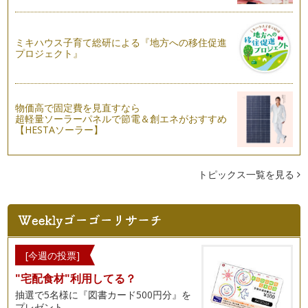
ピアノを教えていくなかで、やはり私も悩むことも多々ござい
ます。例えば、シにフラット「シの音…
ミキハウス子育て総研による『地方への移住促進
ピアノの楽しみ方「６７」練習する際の言葉がけ
プロジェクト』
それぞれの目標に向かって、ピアノのレッスンを受けてらっし
ゃると思いますが、ピアノを続けてい…
ピアノの楽しみ方「６６」レッスンを受ける姿勢
物価高で固定費を見直すなら
レッスンを受ける際に、練習をした曲を先生に聞いていただい
超軽量ソーラーパネルで節電＆創エネがおすすめ
て、もっとより良い演奏へのアドバイ…
【HESTAソーラー】
ピアノの楽しみ方「６５」スコアからのメッセージ
ピアノ学習者はまず音符を読めるように習うと思いますが、音
トピックス一覧を見る
符は読めるようになってきたけど、音…
ピアノの楽しみ方「６４」出会いを大切にしよう
ピアノをするにあたって、私も幼少期より、ピアノを習いに行
きました。今も恩師とはお付き合いが…
[今週の投票]
ピアノの楽しみ方「６３」絆が生まれるとき
音楽を学ぶことは終わりのない旅に出るようなもので、そこに
"宅配食材"利用してる？
は数多くの出会いがあります。 …
抽選で5名様に『図書カード500円分』を
プレゼント。