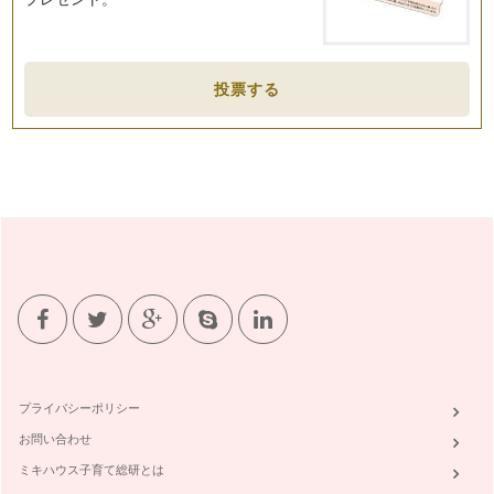
ピアノの楽しみ方「６２」室内楽を体験しよう！！
今年の発表会はソロもしくは連弾と日本をはじめ海外で室内楽
に造詣の深い多喜靖美先生の「室内楽…
投票する
ピアノの楽しみ方「６１」譜読みをするうえで大切なこととは
ピアノを始めたばかりの生徒さんにとって一番難しいと感じる
こと多いのは、先生から出された宿題…
ピアノの楽しみ方「６０」コンクールに参加するには
ピアノという習い事は、色々な取り組みかたができます。その
中のひとつに、目標を持ちながら習っ…
ピアノの楽しみ方「５９」グループレッスンそれとも個人？！
ピアノのレッスンというと個人レッスンを思い浮かべる方が大
半だと思いますが、ピアノのレッスン…
ピアノの楽しみ方「５８」室内楽をみんなで楽しもう
私の主宰しているお教室はそろそろ発表会の準備にとりかかろ
うとしています。 まずは、曲決…
プライバシーポリシー
ピアノの楽しみ方「５７」宿題の取り組み方を見直そう
お問い合わせ
ピアノや音楽を理解する、スコアを見て弾けるように、スコア
がなくても弾けるようになるには。 …
ミキハウス子育て総研とは