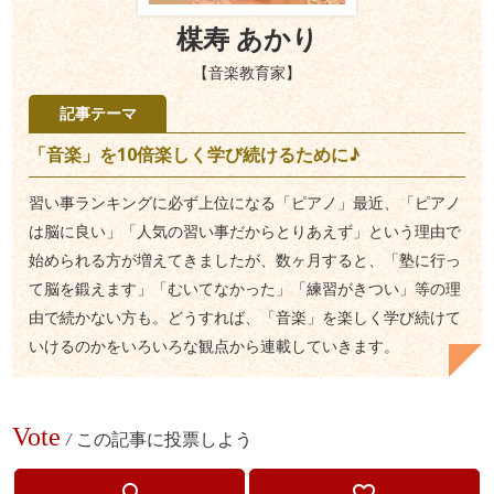
楳寿 あかり
【音楽教育家】
記事テーマ
「音楽」を10倍楽しく学び続けるために♪
習い事ランキングに必ず上位になる「ピアノ」最近、「ピアノ
は脳に良い」「人気の習い事だからとりあえず」という理由で
始められる方が増えてきましたが、数ヶ月すると、「塾に行っ
て脳を鍛えます」「むいてなかった」「練習がきつい」等の理
由で続かない方も。どうすれば、「音楽」を楽しく学び続けて
いけるのかをいろいろな観点から連載していきます。
Vote
/
この記事に投票しよう
lightbulb_outline
favorite_border