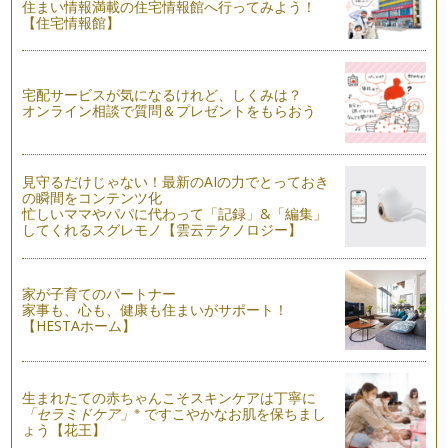
住まい情報満載の住宅情報館へ行ってみよう！
とだけに捉われる方がもしかしたらほ…
【住宅情報館】
ピアノの楽しみ方「７３」練習よりも大切なこととは
今、子どもたちはとても忙しい中、ピアノを習っている、そん
な時代をひしひしと感じています。 …
宅配サービスが気になるけれど、しくみは？
オンライン相談で質問＆プレゼントをもらおう
ピアノの楽しみ方「７２」基本練習の大切さ
曲の練習はするけど、ハノンやツェルニーなどの基本教材をす
るのは嫌がりますというお悩み相談を…
見守るだけじゃない！最新のAIの力でとっておき
の瞬間をコンテンツ化
ピアノの楽しみ方「７１」伴奏を楽しもう！！
忙しいママやパパに代わって「記録」&「編集」
ピアノを習っていると、学校でピアノの伴奏をする機会に恵ま
してくれるスグレモノ【雲云テクノロジー】
れることもあるかと思います。 …
ピアノの楽しみ方「７０」練習の習慣を身に付けるために
家が子育てのパートナー
今回は、お子様が練習嫌いにならないためには、親として保護
家事も、心も、健康も住まいがサポート！
者の皆様が何ができるかを少しお話し…
【HESTAホーム】
ピアノの楽しみ方「６９」準備時間を設けよう
朝食の時、今日はリストのピアノ曲をメインに、「愛の夢」を
生まれたての赤ちゃんこそスキンケアは丁寧に
聴きながらトーストとコーヒーをいた…
※
「セラミドケア」
ですこやかなお肌を保ちまし
ょう【花王】
ピアノの楽しみ方「６８」苦手なところを鍛えよう