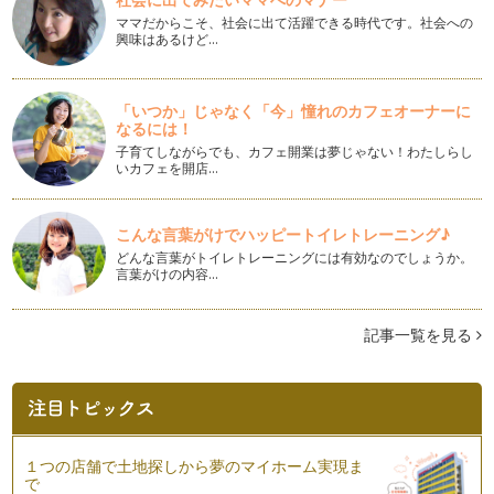
ママだからこそ、社会に出て活躍できる時代です。社会への
興味はあるけど…
ピアノの楽しみ方「７９」様々なレッスンスタイル
レッスンのスタイルというのも時代によって進化したり変化し
ていきます。今回は、3つのレッスン…
「いつか」じゃなく「今」憧れのカフェオーナーに
なるには！
ピアノの楽しみ方「７８」同じ曲で応用することが大事
ピアノの学び方というのはご指導されている先生によってやり
子育てしながらでも、カフェ開業は夢じゃない！わたしらし
いカフェを開店…
方が違うかとは思います。基本のクラ…
ピアノの楽しみ方「７７」練習方法を見直そう
こんな言葉がけでハッピートイレトレーニング♪
最近、更に自分の演奏と指導法を改善、前進していきたい思い
が強く、信頼しています息子の先生に…
どんな言葉がトイレトレーニングには有効なのでしょうか。
言葉がけの内容…
ピアノの楽しみ方「７６」気持ちにゆとりを持つ
一言に「ピアノを楽しむ」と言っても色々な楽しみ方がありま
記事一覧を見る
す。それから、「うちは趣味でいいの…
ピアノの楽しみ方「７５」洞察力を養おう
当たり前のことですが、人間は1人1人、違っていてそこが面
白くもあります。 ピアノを教え…
１つの店舗で土地探しから夢のマイホーム実現ま
ピアノの楽しみ方「７４」体の支えをしっかりしよう
で
「ピアノを弾く」ということは、ピアノを指で奏でるというこ