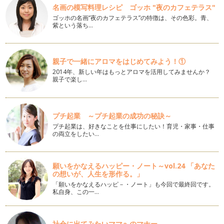
名画の模写料理レシピ ゴッホ "夜のカフェテラス"
ピアノの楽しみ方「８５」ピアノの練習量はどれくらい？！
ゴッホの名画“夜のカフェテラス”の特徴は、その色彩。青、
「ピアノってどれくらい練習してからレッスンに伺うものなん
紫という落ち…
だろう？」と悩むお母さんは多いです…
ピアノの楽しみ方「８4」マナーを学ぼう
赤ちゃん時期が終わり、いよいよ、入園！っとなった時に、母
親子で一緒にアロマをはじめてみよう！①
親というのは、嬉しい反面、子供の成…
2014年、新しい年はもっとアロマを活用してみませんか？
親子で楽し…
ピアノの楽しみ方「８３」おうち練習の仕方
自分の子供が産まれて順調に育っていくと、次は産まれてきた
子供に対して「どんな習い事をさせて…
プチ起業 ～プチ起業の成功の秘訣～
プチ起業は、好きなことを仕事にしたい！育児・家事・仕事
ピアノの楽しみ方「８２」作曲にチャレンジ！
の両立をしたい…
ピアノは、ピアノの教本ばかり進めていくことばかりではな
く、創造力を沸かせることも音楽を学ぶ…
願いをかなえるハッピー・ノート～vol.24 「あなた
ピアノの楽しみ方「８１」和声分析にチャレンジしてみよう
の想いが、人生を形作る。」
ピアノを弾くということは、まるで物語を語るかのようです
「願いをかなえるハッピ－・ノート」も今回で最終回です。
ね。 …
私自身、この一…
ピアノの楽しみ方「８０」本を読もう
例えば、ピアノレッスン受講者みんなが、ベートーベンがどん
な人柄の人で、どんな時に曲…
社会に出てみたいママへのマナー