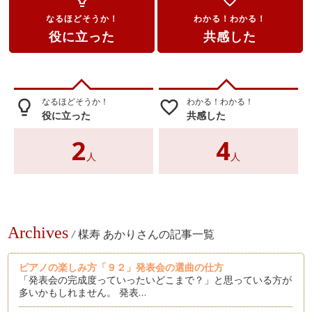
なるほどそうか！
わかる！わかる！
役に立った
共感した
なるほどそうか！
わかる！わかる！
lightbulb_outline
favorite_border
役に立った
共感した
2
4
人
人
Archives
/
楳寿 あかりさんの記事一覧
ピアノの楽しみ方「９２」発表会の選曲の仕方
「発表会の完成度っていったいどこまで？」と思っている方が
多いかもしれません。 発表…