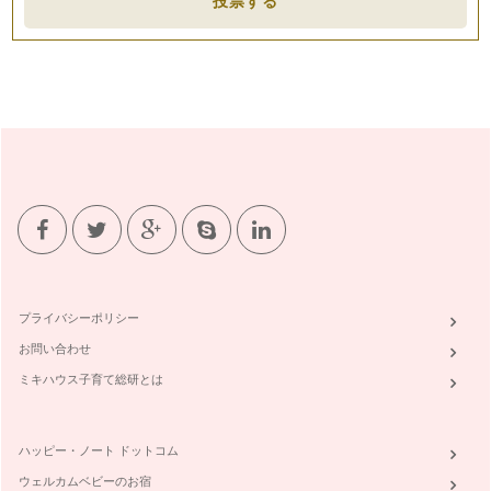
投票する
ピアノを始めたばかりの生徒さんにとって一番難しいと感じる
こと多いのは、先生から出された宿題…
ピアノの楽しみ方「６０」コンクールに参加するには
ピアノという習い事は、色々な取り組みかたができます。その
中のひとつに、目標を持ちながら習っ…
ピアノの楽しみ方「５９」グループレッスンそれとも個人？！
ピアノのレッスンというと個人レッスンを思い浮かべる方が大
半だと思いますが、ピアノのレッスン…
ピアノの楽しみ方「５８」室内楽をみんなで楽しもう
私の主宰しているお教室はそろそろ発表会の準備にとりかかろ
うとしています。 まずは、曲決…
プライバシーポリシー
ピアノの楽しみ方「５７」宿題の取り組み方を見直そう
お問い合わせ
ピアノや音楽を理解する、スコアを見て弾けるように、スコア
がなくても弾けるようになるには。 …
ミキハウス子育て総研とは
ピアノの楽しみ方「５６」練習方法と宿題の取り組み方
さて、前回の続きです。 ピアニストになりたい！という場合
ハッピー・ノート ドットコム
はまた全然違う次元の話にな…
ウェルカムベビーのお宿