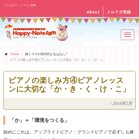
ハッピー・ノート.com
about
メルマガ登録
Toggl
navig
Home
輝くママのNEWSな“おはなし”
ピアノの楽しみ方④ピアノレッスンに大切な「か・き・く・け・こ」
ピアノの楽しみ方④ピアノレッス
ンに大切な「か・き・く・け・こ」
/
2014年2月
「か」＝「環境をつくる」
始めにこれは、アップライトピアノ・グランドピアノで必ずしも練