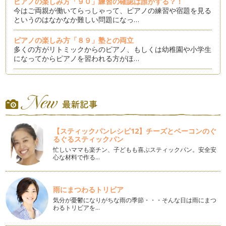
ピアノの楽しみ方「９０」練習の確認は誰がする？！
今はご両親が働いてらっしゃって、ピアノの練習や宿題を見る
というのはなかなか難しい問題になっ…
ピアノの楽しみ方「８９」塾との両立
多くの方がリトミックからのピアノ、もしくは幼稚園や小学生
になってからピアノを習われる方がほ…
ピアノの楽しみ方「８８」個々にあったスピードで学ぼう
時代が急速に変化している今、ピアノレッスンにおいての「音
楽教育」も急速に変化しています。 …
ピアノの楽しみ方「８７」練習の導き
「我が子が練習しない」これは、ピアノレッスン受講者の親な
【スティックパンレシピ12】チーズとベーコンのぐ
ら良く言う話なのかもしれません。 …
るぐるスティックパン
忙しいママも楽チン、子どもも喜ぶスティックパン。安全安
ピアノの楽しみ方「８６」練習に寄り添う心得５カ条
心な材料で作る…
ピアノをお子様にさせて「ピアノを習っているけど全然家で練
習しないの、続けさせるか迷う」とい…
雨にまつわるトリビア
ピアノの楽しみ方「８５」ピアノの練習量はどれくらい？！
気分が憂鬱になりがちな雨の季節・・・そんな日は雨にまつ
「ピアノってどれくらい練習してからレッスンに伺うものなん
わるトリビアを…
だろう？」と悩むお母さんは多いです…