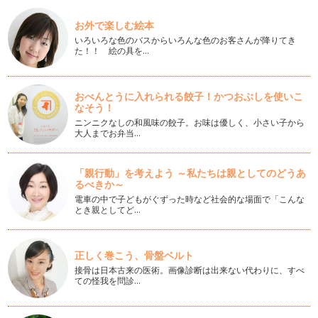
ピアノの楽しみ方「８4」マナーを学ぼう
赤ちゃん時期が終わり、いよいよ、入園！っとなった時に、母
お外で楽しむ絵本
親というのは、嬉しい反面、子供の成…
いろいろな色のバスからいろんな色のお客さんが降りてき
た！！ 絵の具を…
ピアノの楽しみ方「８３」おうち練習の仕方
自分の子供が産まれて順調に育っていくと、次は産まれてきた
子供に対して「どんな習い事をさせて…
おべんとうに入れられる餃子！かつおぶしを使いこ
なそう！
ピアノの楽しみ方「８２」作曲にチャレンジ！
ニンニクなしの和風味の餃子。お味は優しく、小さい子から
ピアノは、ピアノの教本ばかり進めていくことばかりではな
大人までお弁当…
く、創造力を沸かせることも音楽を学ぶ…
「親行動」を考えよう ～私たちは親としてのどうあ
ピアノの楽しみ方「８１」和声分析にチャレンジしてみよう
るべきか～
ピアノを弾くということは、まるで物語を語るかのようです
電車の中で子どもがぐずった時など社会的な場面で「こんな
ね。 …
とき親としてど…
ピアノの楽しみ方「８０」本を読もう
例えば、ピアノレッスン受講者みんなが、ベートーベンがどん
正しく巻こう、骨盤ベルト
な人柄の人で、どんな時に曲…
接骨は日本古来の医術。画像診断は出来ない代わりに、すべ
ての怪我を問診…
ピアノの楽しみ方「７９」様々なレッスンスタイル
レッスンのスタイルというのも時代によって進化したり変化し
ていきます。今回は、3つのレッスン…