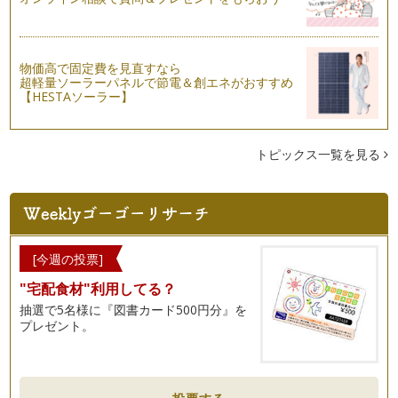
ゃると思いますが、ピアノを続けてい…
ピアノの楽しみ方「６６」レッスンを受ける姿勢
レッスンを受ける際に、練習をした曲を先生に聞いていただい
物価高で固定費を見直すなら
超軽量ソーラーパネルで節電＆創エネがおすすめ
て、もっとより良い演奏へのアドバイ…
【HESTAソーラー】
ピアノの楽しみ方「６５」スコアからのメッセージ
ピアノ学習者はまず音符を読めるように習うと思いますが、音
符は読めるようになってきたけど、音…
トピックス一覧を見る
ピアノの楽しみ方「６４」出会いを大切にしよう
ピアノをするにあたって、私も幼少期より、ピアノを習いに行
きました。今も恩師とはお付き合いが…
ピアノの楽しみ方「６３」絆が生まれるとき
[今週の投票]
音楽を学ぶことは終わりのない旅に出るようなもので、そこに
"宅配食材"利用してる？
は数多くの出会いがあります。 …
抽選で5名様に『図書カード500円分』を
プレゼント。
ピアノの楽しみ方「６２」室内楽を体験しよう！！
今年の発表会はソロもしくは連弾と日本をはじめ海外で室内楽
に造詣の深い多喜靖美先生の「室内楽…
ピアノの楽しみ方「６１」譜読みをするうえで大切なこととは