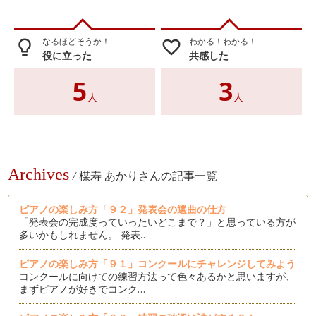
なるほどそうか！
わかる！わかる！
lightbulb_outline
favorite_border
役に立った
共感した
5
3
人
人
Archives
/
楳寿 あかりさんの記事一覧
ピアノの楽しみ方「９２」発表会の選曲の仕方
「発表会の完成度っていったいどこまで？」と思っている方が
多いかもしれません。 発表…
ピアノの楽しみ方「９１」コンクールにチャレンジしてみよう
コンクールに向けての練習方法って色々あるかと思いますが、
まずピアノが好きでコンク…