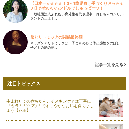
【日本一かんたん！0～1歳児向け手づくりおもちゃ
01】かわいいハンドルでしゅっぱーつ！
ピアノの楽しみ方「７８」同じ曲で応用することが大事
ピアノの学び方というのはご指導されている先生によってやり
一般社団法人ふれあい育児協会代表理事・おもちゃコンサル
タントの三上千…
方が違うかとは思います。基本のクラ…
ピアノの楽しみ方「７７」練習方法を見直そう
最近、更に自分の演奏と指導法を改善、前進していきたい思い
脳とリトミックの関係最終話
が強く、信頼しています息子の先生に…
キッズケアリトミックは、子どもの心と体と感性をのばし、
子どもの脳の器…
ピアノの楽しみ方「７６」気持ちにゆとりを持つ
一言に「ピアノを楽しむ」と言っても色々な楽しみ方がありま
す。それから、「うちは趣味でいいの…
記事一覧を見る
ピアノの楽しみ方「７５」洞察力を養おう
当たり前のことですが、人間は1人1人、違っていてそこが面
白くもあります。 ピアノを教え…
ピアノの楽しみ方「７４」体の支えをしっかりしよう
生まれたての赤ちゃんこそスキンケアは丁寧に
「ピアノを弾く」ということは、ピアノを指で奏でるというこ
※
「セラミドケア」
ですこやかなお肌を保ちまし
とだけに捉われる方がもしかしたらほ…
ょう【花王】
ピアノの楽しみ方「７３」練習よりも大切なこととは
今、子どもたちはとても忙しい中、ピアノを習っている、そん