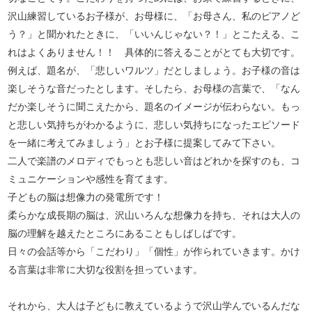
沢山練習しているお子様が、お母様に、「お母さん、私のピアノど
う？」と聞かれたときに、「いいんじゃない？！」とこたえる、こ
れはよくありません！！ 具体的に答えることがとても大切です。
例えば、題名が、「悲しいワルツ」だとしましょう。お子様の音は
楽しそうな音だったとします。そしたら、お母様の言葉で、「なん
だか楽しそうに聞こえたから、題名のイメージが伝わらない。もっ
と悲しい気持ちがわかるように、悲しい気持ちになったエピソード
を一緒に考えてみましょう」とお子様に提案してみて下さい。
二人で楽譜のメロディでもっとも悲しい音はどれかを探すのも、コ
ミュニケーションや感性を育てます。
子どもの脳は想像力の発電所です！
柔らかな成長期の脳は、沢山いろんな想像力を持ち、それは大人の
脳の理解を越えたところにあることもしばしばです。
日々の会話等から「こだわり」「個性」が作られていきます。かけ
る言葉は非常に大切な役割を担っています。
それから、大人は子どもに教えているようで沢山学んでいるんだな