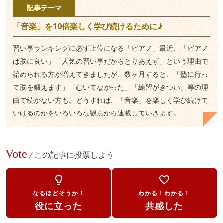
記事テーマ
「音楽」を10倍楽しく学び続けるために♪
習い事ランキングに必ず上位になる「ピアノ」最近、「ピアノ
は脳に良い」「人気の習い事だからとりあえず」という理由で
始められる方が増えてきましたが、数ヶ月すると、「塾に行っ
て脳を鍛えます」「むいてなかった」「練習がきつい」等の理
由で続かない方も。どうすれば、「音楽」を楽しく学び続けて
いけるのかをいろいろな観点から連載していきます。
Vote
/
この記事に投票しよう
lightbulb_outline
favorite_border
なるほどそうか！
わかる！わかる！
役に立った
共感した