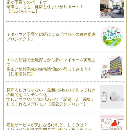
な時代をひしひしと感じています。 …
家が子育てのパートナー
家事も、心も、健康も住まいがサポート！
【HESTAホーム】
ピアノの楽しみ方「７２」基本練習の大切さ
曲の練習はするけど、ハノンやツェルニーなどの基本教材をす
るのは嫌がりますというお悩み相談を…
ミキハウス子育て総研による『地方への移住促進
ピアノの楽しみ方「７１」伴奏を楽しもう！！
プロジェクト』
ピアノを習っていると、学校でピアノの伴奏をする機会に恵ま
れることもあるかと思います。 …
ピアノの楽しみ方「７０」練習の習慣を身に付けるために
１つの店舗で土地探しから夢のマイホーム実現ま
今回は、お子様が練習嫌いにならないためには、親として保護
で
者の皆様が何ができるかを少しお話し…
住まい情報満載の住宅情報館へ行ってみよう！
【住宅情報館】
ピアノの楽しみ方「６９」準備時間を設けよう
朝食の時、今日はリストのピアノ曲をメインに、「愛の夢」を
見守るだけじゃない！最新のAIの力でとっておき
聴きながらトーストとコーヒーをいた…
の瞬間をコンテンツ化
忙しいママやパパに代わって「記録」&「編集」
ピアノの楽しみ方「６８」苦手なところを鍛えよう
してくれるスグレモノ【雲云テクノロジー】
ピアノを教えていくなかで、やはり私も悩むことも多々ござい
ます。例えば、シにフラット「シの音…
宅配サービスが気になるけれど、しくみは？
ピアノの楽しみ方「６７」練習する際の言葉がけ
オンライン相談で質問＆プレゼントをもらおう
それぞれの目標に向かって、ピアノのレッスンを受けてらっし