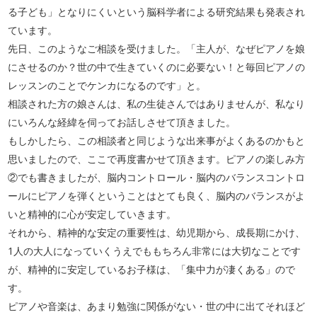
る子ども」となりにくいという脳科学者による研究結果も発表され
ています。
先日、このようなご相談を受けました。「主人が、なぜピアノを娘
にさせるのか？世の中で生きていくのに必要ない！と毎回ピアノの
レッスンのことでケンカになるのです」と。
相談された方の娘さんは、私の生徒さんではありませんが、私なり
にいろんな経緯を伺ってお話しさせて頂きました。
もしかしたら、この相談者と同じような出来事がよくあるのかもと
思いましたので、ここで再度書かせて頂きます。ピアノの楽しみ方
②でも書きましたが、脳内コントロール・脳内のバランスコントロ
ールにピアノを弾くということはとても良く、脳内のバランスがよ
いと精神的に心が安定していきます。
それから、精神的な安定の重要性は、幼児期から、成長期にかけ、
1人の大人になっていくうえでももちろん非常には大切なことです
が、精神的に安定しているお子様は、「集中力が凄くある」ので
す。
ピアノや音楽は、あまり勉強に関係がない・世の中に出てそれほど