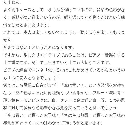
りません。
よくあるケースとして、きちんと弾けているのに、音楽の色彩がな
く、感動がない音楽というのが、繰り返してただ弾くだけという練
習をしたときにあります。
これでは、本人は楽しくないでしょうし、聴くほうも楽しくありま
せん。
音楽ではない！ということになります。
ですから、常にクリエイティブであることは、ピアノ・音楽をする
上で重要です。そして、生きていく上でも大切なことです。
ピアノの練習でマンネリ化するのはこれが欠けているからというの
も１つの要因となるでしょう！
例えば、お母様ご自身がまず、「空は青い！」という発想をお持ち
なら「空の色はいったい何種類くらいあるかな～ブルー・濃い青・
薄い黄色・淡いピンクに、白、グレーに金に近い白」等、１つの題
材に対して多様な色彩豊かな感覚を持っていると良いでしょう。
「空は青い」と育ったお子様と「空の色は無限」と育ったお子様の
感覚が変わっていくのはわかって頂けるかと思います。