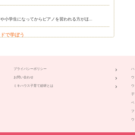
や小学生になってからピアノを習われる方がほ…
ードで学ぼう
ての「音楽教育」も急速に変化しています。 …
者の親なら良く言う話なのかもしれません。 …
プライバシーポリシー
ハ
得５カ条
お問い合わせ
ウ
然家で練習しないの、続けさせるか迷う」とい…
ミキハウス子育て総研とは
ウ
子
どれくらい？！
ベ
ものなんだろう？」と悩むお母さんは多いです…
フ
ウ
時に、母親というのは、嬉しい反面、子供の成…