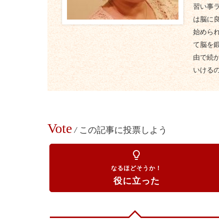
習い事
は脳に
始めら
て脳を
由で続
いける
Vote
/
この記事に投票しよう
lightbulb_outline
なるほどそうか！
役に立った