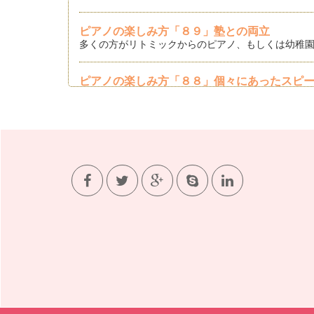
ピアノの楽しみ方「８９」塾との両立
多くの方がリトミックからのピアノ、もしくは幼稚園
ピアノの楽しみ方「８８」個々にあったスピ
時代が急速に変化している今、ピアノレッスンにおい
ピアノの楽しみ方「８７」練習の導き
「我が子が練習しない」これは、ピアノレッスン受講
ピアノの楽しみ方「８６」練習に寄り添う心
ピアノをお子様にさせて「ピアノを習っているけど全
ピアノの楽しみ方「８５」ピアノの練習量は
「ピアノってどれくらい練習してからレッスンに伺う
ピアノの楽しみ方「８4」マナーを学ぼう
赤ちゃん時期が終わり、いよいよ、入園！っとなった