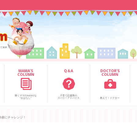
MAMA'S
Q＆A
DOCTOR'S
COLUMN
COLUMN
輝くママのNEWSな
子育て応援隊の
“おはなし”
ズバリ！アドバイス
教えて！ドクター
作曲にチャレンジ！