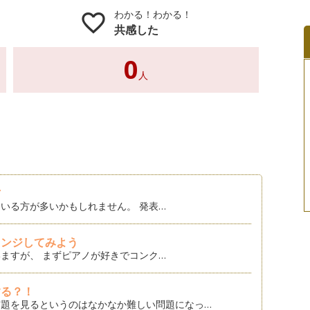
わかる！わかる！
favorite_border
共感した
0
人
方
いる方が多いかもしれません。 発表…
レンジしてみよう
ますが、 まずピアノが好きでコンク…
する？！
題を見るというのはなかなか難しい問題になっ…