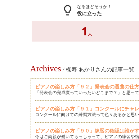
なるほどそうか！
lightbulb_outline
役に立った
1
人
Archives
/
楳寿 あかりさんの記事一覧
ピアノの楽しみ方「９２」発表会の選曲の仕
「発表会の完成度っていったいどこまで？」と思って
ピアノの楽しみ方「９１」コンクールにチャ
コンクールに向けての練習方法って色々あるかと思い
ピアノの楽しみ方「９０」練習の確認は誰が
今はご両親が働いてらっしゃって、ピアノの練習や宿