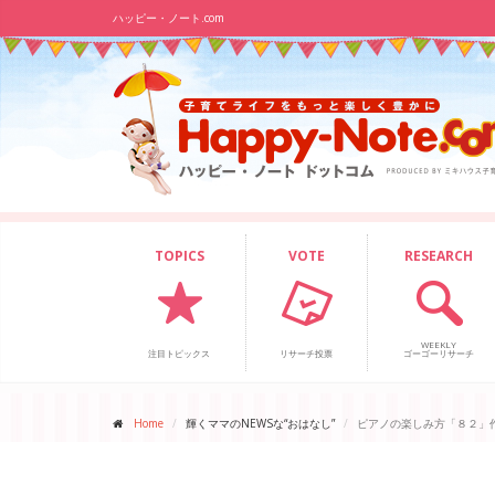
ハッピー・ノート.com
TOPICS
VOTE
RESEARCH
WEEKLY
注目トピックス
リサーチ投票
ゴーゴーリサーチ
Home
輝くママのNEWSな“おはなし”
ピアノの楽しみ方「８２」