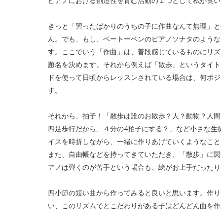
ピアノにおける創造性を育む活動の１つとして私が良い
きっと「習ったばかりのうちの子に作曲なんて無理」と
ん。でも、もし、ベートーベンのピアノソナタのような
す。ここでいう「作曲」は、普段感じているものにリズ
題名を決めます。それから例えば「散歩」というタイト
ドを使って日頃からレッスンされている場合は、何ポジ
す。
それから、拍子！「散歩は誰のお散歩？人？動物？人間
四足歩行だから、４分の4拍子にする？」など小さな生
イスを時折しながら、一緒に作りあげていくようなこと
また、自由帳などを持ってきていただき、「散歩」に関
アノは弾くのが苦手という場合も、絵がお上手だったり
四小節の短い曲から作ってみると良いと思います。作り
い、このリズムでとこだわりがある子はどんどん曲を作