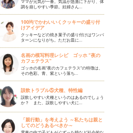
ママが元気が一番。気温が急激に下がり、体
調を崩しやすい季節。妊婦さん…
100均でかわいいくクッキーの盛り付
けアイデア
クッキーなどの焼き菓子の盛り付けはワンパ
ターンになりがち。ただお皿に…
名画の模写料理レシピ ゴッホ "夜の
カフェテラス"
ゴッホの名画“夜のカフェテラス”の特徴は、
その色彩。青、紫という落ち…
誤飲トラブル⑤犬種、特性編
誤飲しやすい犬種というのはあるのでしょう
か？ また、誤飲しやすい犬に…
「親行動」を考えよう ～私たちは親と
してのどうあるべきか～
電車の中で子どもがぐずった時など社会的な