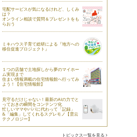
宅配サービスが気になるけれど、しくみ
は？
オンライン相談で質問＆プレゼントをも
らおう
ミキハウス子育て総研による『地方への
移住促進プロジェクト』
１つの店舗で土地探しから夢のマイホー
ム実現まで
住まい情報満載の住宅情報館へ行ってみ
よう！【住宅情報館】
見守るだけじゃない！最新のAIの力でと
っておきの瞬間をコンテンツ化
忙しいママやパパに代わって「記録」
&「編集」してくれるスグレモノ【雲云
テクノロジー】
トピックス一覧を見る