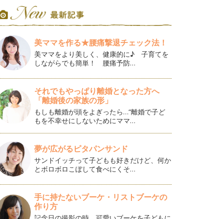
美ママを作る★腰痛撃退チェック法！
美ママをより美しく、健康的に♪ 子育てを
しながらでも簡単！ 腰痛予防…
それでもやっぱり離婚となった方へ
「離婚後の家族の形」
もしも離婚が頭をよぎったら…“離婚で子ど
もを不幸せにしないためにママ…
夢が広がるピタパンサンド
サンドイッチって子どもも好きだけど、何か
とボロボロこぼして食べにくそ…
手に持たないブーケ・リストブーケの
作り方
記念日の撮影の時、可愛いブーケを子どもに