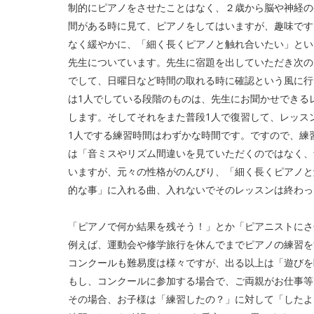
制的にピアノをさせたことはなく、２歳から脳や神経の
間がある時に見て、ピアノをしてはいますが、趣味です
なく緩やかに、「細く長くピアノと触れ合いたい」とい
先生についています。先生に宿題を出していただき次の
でして、日曜日など時間の取れる時に確認という風に行
は1人でしている段階のものは、先生にお聞かせできる
します。そしてそれをまた普段1人で復習して、レッス
1人でする練習時間はわずかな時間です。ですので、練
は「音ミスやリズム間違いを見ていただくのではなく、
いますが、元々の性格がのんびり、「細く長くピアノと
的な事」に入れる曲、入れないでそのレッスンは終わっ
「ピアノで何か結果を残そう！」とか「ピアニストにさ
例えば、運動会や修学旅行を休んでまでピアノの練習を
コンクールも難易度は様々ですが、出る以上は「遊びを
もし、コンクールに参加する場合で、ご両親がお仕事等
その場合、お子様は「練習したの？」に対して「したよ