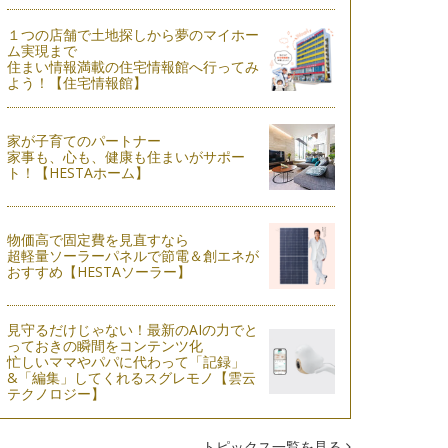
１つの店舗で土地探しから夢のマイホー
ム実現まで
住まい情報満載の住宅情報館へ行ってみ
よう！【住宅情報館】
家が子育てのパートナー
家事も、心も、健康も住まいがサポー
ト！【HESTAホーム】
物価高で固定費を見直すなら
超軽量ソーラーパネルで節電＆創エネが
おすすめ【HESTAソーラー】
見守るだけじゃない！最新のAIの力でと
っておきの瞬間をコンテンツ化
忙しいママやパパに代わって「記録」
&「編集」してくれるスグレモノ【雲云
テクノロジー】
トピックス一覧を見る