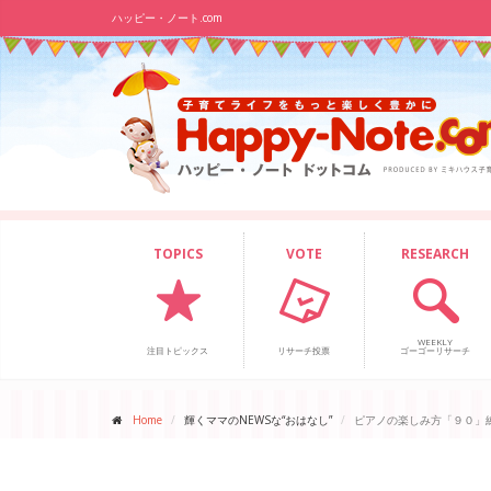
ハッピー・ノート.com
TOPICS
VOTE
RESEARCH
WEEKLY
注目トピックス
リサーチ投票
ゴーゴーリサーチ
Home
輝くママのNEWSな“おはなし”
ピアノの楽しみ方「９０」