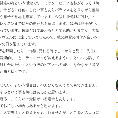
発達の為という感覚でリトミック、ピアノも私がゆっくり時
。子どもには他にしたい事もありバランスをとりながら無理
う息子の意思を尊重しています。今は月1回は私ではない、
レッスンまでにその曲たちを練習します。普段は息子が1人
っています。確認だけで終わるととても助かりますが、大抵
レヴェルには達していませんので、彼の練習のお付き合いを
ンの日を迎えています。
習を録画したり、一緒に見れる時はしっかりと見て、先生に
音楽的なこと、テクニックが習えるように」といつも話して
触れ合いたい」という彼のピアノへの思い、なかなか「音楽
た曲と様々です。
せたい」という場合は、のんびりなんてとてもできません。
するという事も時にはあるかと思います。
断る！」くらいの覚悟がいる場合もあります。
でお忙しい場合もあるかと思います。
、大丈夫！」と答えるかもしれませんが、どこをどのように