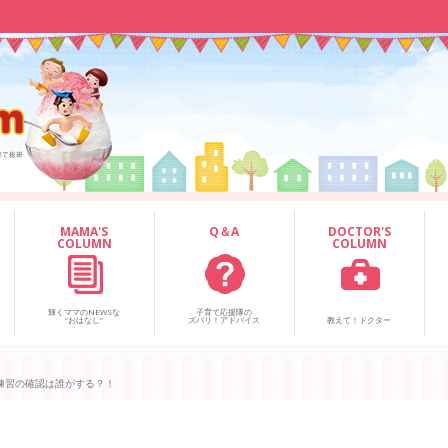
MAMA'S
Q＆A
DOCTOR'S
COLUMN
COLUMN
輝くママのNEWSな
子育て応援隊の
“おはなし”
ズバリ！アドバイス
教えて！ドクター
練習の確認は誰がする？！