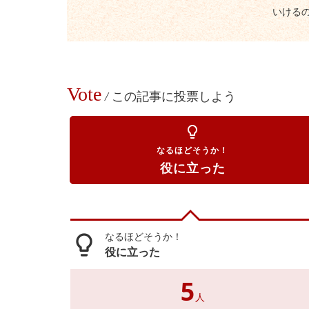
いける
Vote
/
この記事に投票しよう
lightbulb_outline
なるほどそうか！
役に立った
なるほどそうか！
lightbulb_outline
役に立った
5
人