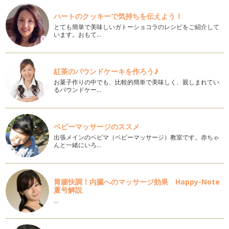
ピアノの楽しみ方「８4」マナーを学ぼう
赤ちゃん時期が終わり、いよいよ、入園！っとなった時に、母
ハートのクッキーで気持ちを伝えよう！
親というのは、嬉しい反面、子供の成…
とても簡単で美味しいガトーショコラのレシピをご紹介して
います。おもて…
ピアノの楽しみ方「８３」おうち練習の仕方
自分の子供が産まれて順調に育っていくと、次は産まれてきた
子供に対して「どんな習い事をさせて…
紅茶のパウンドケーキを作ろう♪
お菓子作りの中でも、比較的簡単で美味しく、親しまれてい
ピアノの楽しみ方「８２」作曲にチャレンジ！
るパウンドケー…
ピアノは、ピアノの教本ばかり進めていくことばかりではな
く、創造力を沸かせることも音楽を学ぶ…
ピアノの楽しみ方「８１」和声分析にチャレンジしてみよう
ベビーマッサージのススメ
ピアノを弾くということは、まるで物語を語るかのようです
出張メインのベビマ（ベビーマッサージ）教室です。赤ちゃ
ね。 …
んと一緒にいろ…
ピアノの楽しみ方「８０」本を読もう
例えば、ピアノレッスン受講者みんなが、ベートーベンがどん
胃腸快調！内臓へのマッサージ効果 Happy-Note
な人柄の人で、どんな時に曲…
夏号解説
…
ピアノの楽しみ方「７９」様々なレッスンスタイル
レッスンのスタイルというのも時代によって進化したり変化し
ていきます。今回は、3つのレッスン…