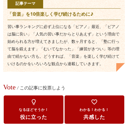
記事テーマ
「音楽」を10倍楽しく学び続けるために♪
習い事ランキングに必ず上位になる「ピアノ」最近、「ピアノ
は脳に良い」「人気の習い事だからとりあえず」という理由で
始められる方が増えてきましたが、数ヶ月すると、「塾に行っ
て脳を鍛えます」「むいてなかった」「練習がきつい」等の理
由で続かない方も。どうすれば、「音楽」を楽しく学び続けて
いけるのかをいろいろな観点から連載していきます。
Vote
/
この記事に投票しよう
lightbulb_outline
favorite_border
なるほどそうか！
わかる！わかる！
役に立った
共感した