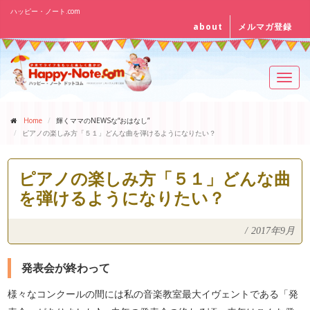
ハッピー・ノート.com
about
メルマガ登録
Toggl
navig
Home
輝くママのNEWSな“おはなし”
ピアノの楽しみ方「５１」どんな曲を弾けるようになりたい？
ピアノの楽しみ方「５１」どんな曲
を弾けるようになりたい？
/
2017年9月
発表会が終わって
様々なコンクールの間には私の音楽教室最大イヴェントである「発