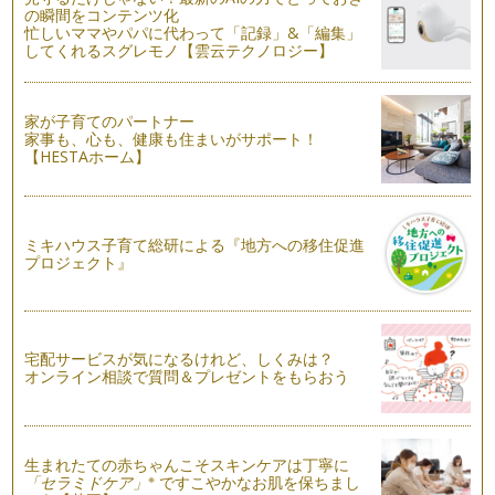
の瞬間をコンテンツ化
忙しいママやパパに代わって「記録」&「編集」
ピアノの楽しみ方「７２」基本練習の大切さ
してくれるスグレモノ【雲云テクノロジー】
曲の練習はするけど、ハノンやツェルニーなどの基本教材をす
るのは嫌がりますというお悩み相談を…
家が子育てのパートナー
ピアノの楽しみ方「７１」伴奏を楽しもう！！
家事も、心も、健康も住まいがサポート！
ピアノを習っていると、学校でピアノの伴奏をする機会に恵ま
【HESTAホーム】
れることもあるかと思います。 …
ピアノの楽しみ方「７０」練習の習慣を身に付けるために
今回は、お子様が練習嫌いにならないためには、親として保護
ミキハウス子育て総研による『地方への移住促進
者の皆様が何ができるかを少しお話し…
プロジェクト』
ピアノの楽しみ方「６９」準備時間を設けよう
朝食の時、今日はリストのピアノ曲をメインに、「愛の夢」を
聴きながらトーストとコーヒーをいた…
宅配サービスが気になるけれど、しくみは？
オンライン相談で質問＆プレゼントをもらおう
ピアノの楽しみ方「６８」苦手なところを鍛えよう
ピアノを教えていくなかで、やはり私も悩むことも多々ござい
ます。例えば、シにフラット「シの音…
生まれたての赤ちゃんこそスキンケアは丁寧に
ピアノの楽しみ方「６７」練習する際の言葉がけ
※
「セラミドケア」
ですこやかなお肌を保ちまし
それぞれの目標に向かって、ピアノのレッスンを受けてらっし