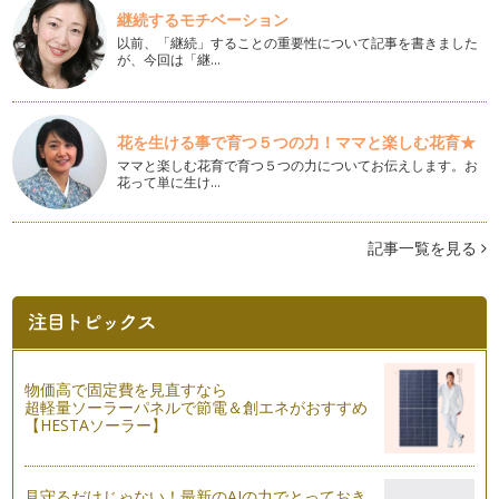
継続するモチベーション
ピアノの楽しみ方「７８」同じ曲で応用することが大事
以前、「継続」することの重要性について記事を書きました
ピアノの学び方というのはご指導されている先生によってやり
が、今回は「継…
方が違うかとは思います。基本のクラ…
ピアノの楽しみ方「７７」練習方法を見直そう
最近、更に自分の演奏と指導法を改善、前進していきたい思い
花を生ける事で育つ５つの力！ママと楽しむ花育★
が強く、信頼しています息子の先生に…
ママと楽しむ花育で育つ５つの力についてお伝えします。お
花って単に生け…
ピアノの楽しみ方「７６」気持ちにゆとりを持つ
一言に「ピアノを楽しむ」と言っても色々な楽しみ方がありま
す。それから、「うちは趣味でいいの…
記事一覧を見る
ピアノの楽しみ方「７５」洞察力を養おう
当たり前のことですが、人間は1人1人、違っていてそこが面
白くもあります。 ピアノを教え…
ピアノの楽しみ方「７４」体の支えをしっかりしよう
物価高で固定費を見直すなら
「ピアノを弾く」ということは、ピアノを指で奏でるというこ
超軽量ソーラーパネルで節電＆創エネがおすすめ
とだけに捉われる方がもしかしたらほ…
【HESTAソーラー】
ピアノの楽しみ方「７３」練習よりも大切なこととは
今、子どもたちはとても忙しい中、ピアノを習っている、そん
見守るだけじゃない！最新のAIの力でとっておき
な時代をひしひしと感じています。 …