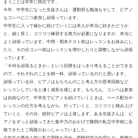
まうことは非常に残念です。
今年、中学生になった生徒さんは、運動部も勉強もそして、ピアノ
もコンペに二つ参加し頑張っています。
中学生に入って確かに続けていくには本人が本当に好きかどうか
と、細く長く、コツコツ練習する努力が必要になりますが、本当に
よく頑張っています。中間・期末テスト前はレッスンをお休みにし
たり、その分コンペ前はレッスンを増やしたりと調整しながら頑張
っています。
「今何を頑張るときか」という目標をはっきり考えることができる
ので、それぞれのことを精一杯、頑張っているのだと思います。
頑張っている分、ピアノはもちろんのこと考え方や思考回路など、
レッスンしていると凄く成長を感じます。もちろん、コンペは参加
は自由なので、中学生でピアノを続けていくときは、ペース配分や
レッスンの仕方を考えながら、行っていくと、コツコツと積み上げ
ていくと、その分、絶対ピアノは上達します。ある生徒さんは、ピ
アノをずっと頑張ってきた集中力のおかげで難関の私立中学校に合
格できたとご両親がおっしゃっていました。
六年生の夏休み前に私立受験を決め、受験対策の合宿など、想像以