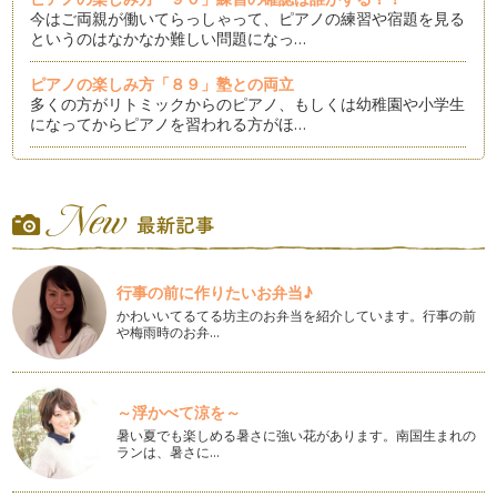
今はご両親が働いてらっしゃって、ピアノの練習や宿題を見る
というのはなかなか難しい問題になっ…
ピアノの楽しみ方「８９」塾との両立
多くの方がリトミックからのピアノ、もしくは幼稚園や小学生
になってからピアノを習われる方がほ…
ピアノの楽しみ方「８８」個々にあったスピードで学ぼう
時代が急速に変化している今、ピアノレッスンにおいての「音
楽教育」も急速に変化しています。 …
ピアノの楽しみ方「８７」練習の導き
「我が子が練習しない」これは、ピアノレッスン受講者の親な
行事の前に作りたいお弁当♪
ら良く言う話なのかもしれません。 …
かわいいてるてる坊主のお弁当を紹介しています。行事の前
や梅雨時のお弁…
ピアノの楽しみ方「８６」練習に寄り添う心得５カ条
ピアノをお子様にさせて「ピアノを習っているけど全然家で練
習しないの、続けさせるか迷う」とい…
～浮かべて涼を～
ピアノの楽しみ方「８５」ピアノの練習量はどれくらい？！
暑い夏でも楽しめる暑さに強い花があります。南国生まれの
「ピアノってどれくらい練習してからレッスンに伺うものなん
ランは、暑さに…
だろう？」と悩むお母さんは多いです…