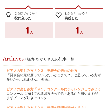
なるほどそうか！
わかる！わかる！
lightbulb_outline
favorite_border
役に立った
共感した
1
1
人
人
Archives
/
楳寿 あかりさんの記事一覧
ピアノの楽しみ方「９２」発表会の選曲の仕方
「発表会の完成度っていったいどこまで？」と思っている方が
多いかもしれません。 発表…
ピアノの楽しみ方「９１」コンクールにチャレンジしてみよう
コンクールに向けての練習方法って色々あるかと思いますが、
まずピアノが好きでコンク…
ピアノの楽しみ方「９０」練習の確認は誰がする？！