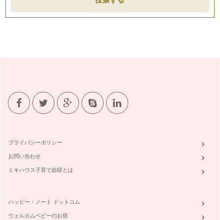
ピアノを始めたばかりの生徒さんにとって一番難しいと感じる
こと多いのは、先生から出された宿題…
ピアノの楽しみ方「６０」コンクールに参加するには
ピアノという習い事は、色々な取り組みかたができます。その
中のひとつに、目標を持ちながら習っ…
ピアノの楽しみ方「５９」グループレッスンそれとも個人？！
ピアノのレッスンというと個人レッスンを思い浮かべる方が大
半だと思いますが、ピアノのレッスン…
ピアノの楽しみ方「５８」室内楽をみんなで楽しもう
私の主宰しているお教室はそろそろ発表会の準備にとりかかろ
うとしています。 まずは、曲決…
プライバシーポリシー
ピアノの楽しみ方「５７」宿題の取り組み方を見直そう
ピアノや音楽を理解する、スコアを見て弾けるように、スコア
お問い合わせ
がなくても弾けるようになるには。 …
ミキハウス子育て総研とは
ピアノの楽しみ方「５６」練習方法と宿題の取り組み方
さて、前回の続きです。 ピアニストになりたい！という場合
はまた全然違う次元の話にな…
ハッピー・ノート ドットコム
ウェルカムベビーのお宿