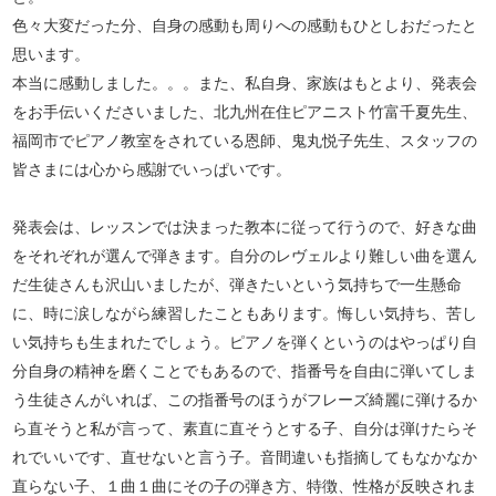
色々大変だった分、自身の感動も周りへの感動もひとしおだったと
思います。
本当に感動しました。。。また、私自身、家族はもとより、発表会
をお手伝いくださいました、北九州在住ピアニスト竹富千夏先生、
福岡市でピアノ教室をされている恩師、鬼丸悦子先生、スタッフの
皆さまには心から感謝でいっぱいです。
発表会は、レッスンでは決まった教本に従って行うので、好きな曲
をそれぞれが選んで弾きます。自分のレヴェルより難しい曲を選ん
だ生徒さんも沢山いましたが、弾きたいという気持ちで一生懸命
に、時に涙しながら練習したこともあります。悔しい気持ち、苦し
い気持ちも生まれたでしょう。ピアノを弾くというのはやっぱり自
分自身の精神を磨くことでもあるので、指番号を自由に弾いてしま
う生徒さんがいれば、この指番号のほうがフレーズ綺麗に弾けるか
ら直そうと私が言って、素直に直そうとする子、自分は弾けたらそ
れでいいです、直せないと言う子。音間違いも指摘してもなかなか
直らない子、１曲１曲にその子の弾き方、特徴、性格が反映されま