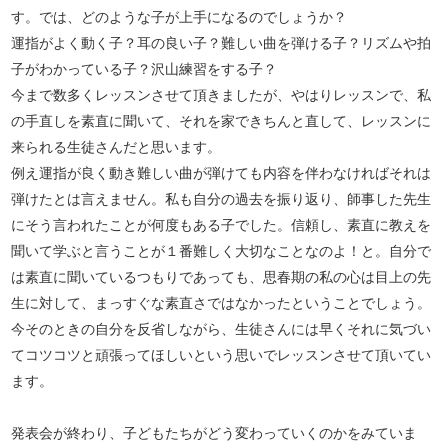
す。では、どのような子が上手になるのでしょうか？
運指がよく動く子？耳の良い子？難しい曲を弾ける子？リズムや拍
子がわかっている子？沢山練習をする子？
今まで数多くレッスンさせて頂きましたが、やはりレッスンで、私
の手直しを素直に聞いて、それを家できちんと直して、レッスンに
来られる生徒さんだと思います。
例え運指が良く動き難しい曲が弾けても内容を伴わなければそれは
弾けたとは言えません。私も自分の過去を振り返り、師事した先生
にそう言われたことが何度もある子でした。信頼し、素直に教えを
聞いて学ぶと言うことが１番難しく大切なことなのよ！と。自分で
は素直に聞いているつもりであっても、思春期の私の心は目上の先
生に対して、まっすぐな素直さではなかったということでしょう。
今そのときの自分を反省しながら、生徒さんには早くそれに気づい
てコツコツと頑張ってほしいという思いでレッスンさせて頂いてい
ます。
発表会が終わり、子どもたちがどう変わっていくのかをみていま