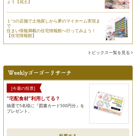
ょう【花王】
ゃると思いますが、ピアノを続けてい…
ピアノの楽しみ方「６６」レッスンを受ける姿勢
１つの店舗で土地探しから夢のマイホーム実現ま
レッスンを受ける際に、練習をした曲を先生に聞いていただい
で
て、もっとより良い演奏へのアドバイ…
住まい情報満載の住宅情報館へ行ってみよう！
【住宅情報館】
ピアノの楽しみ方「６５」スコアからのメッセージ
ピアノ学習者はまず音符を読めるように習うと思いますが、音
符は読めるようになってきたけど、音…
トピックス一覧を見る
ピアノの楽しみ方「６４」出会いを大切にしよう
ピアノをするにあたって、私も幼少期より、ピアノを習いに行
きました。今も恩師とはお付き合いが…
ピアノの楽しみ方「６３」絆が生まれるとき
[今週の投票]
音楽を学ぶことは終わりのない旅に出るようなもので、そこに
は数多くの出会いがあります。 …
"宅配食材"利用してる？
抽選で5名様に『図書カード500円分』を
ピアノの楽しみ方「６２」室内楽を体験しよう！！
プレゼント。
今年の発表会はソロもしくは連弾と日本をはじめ海外で室内楽
に造詣の深い多喜靖美先生の「室内楽…
ピアノの楽しみ方「６１」譜読みをするうえで大切なこととは
投票する