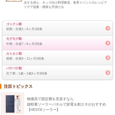
念する傍ら、キッズ向け料理教室、食育イベントのレシピア
イデア提案・開発も手掛ける
ゴックン期
初期：生後5～6ヶ月1回食
モグモグ期
中期：生後7～8ヶ月2回食
カミカミ期
後期：生後9～11ヶ月3回食
パクパク期
完了期：1歳～1歳3ヶ月3回食
注目トピックス
物価高で固定費を見直すなら
超軽量ソーラーパネルで節電＆創エネがおすすめ
【HESTAソーラー】