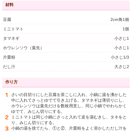
材料
豆腐
2cm角1個
ミニトマト
1個
タマネギ
小さじ1
ホウレンソウ（葉先）
小さじ1
片栗粉
小さじ1/3
だし汁
大さじ2
作り方
さいの目切りにした豆腐を茶こしに入れ、小鍋に湯を沸かした
中に入れてさっとゆでて引き上げる。タマネギは薄切りにし、
ホウレンソウは葉先だけを数枚用意し、同じ小鍋でやわらかく
ゆでて、みじん切りにする。
ミニトマトは同じ小鍋にさっと入れて皮を湯むきし、タネをと
り、みじん切りにする。
小鍋の湯を捨てたら、①と②、片栗粉をよく溶かしただし汁を