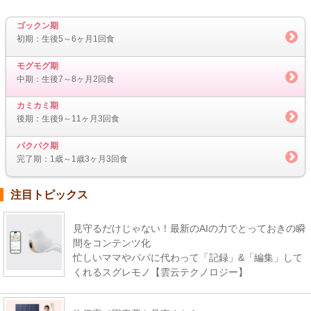
ゴックン期
初期：生後5～6ヶ月1回食
モグモグ期
中期：生後7～8ヶ月2回食
カミカミ期
後期：生後9～11ヶ月3回食
パクパク期
完了期：1歳～1歳3ヶ月3回食
注目トピックス
見守るだけじゃない！最新のAIの力でとっておきの瞬
間をコンテンツ化
忙しいママやパパに代わって「記録」&「編集」して
くれるスグレモノ【雲云テクノロジー】