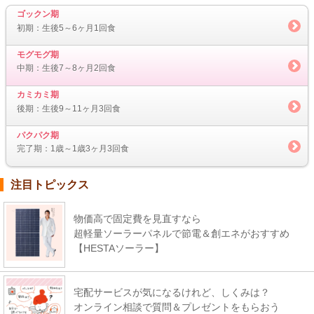
ゴックン期
初期：生後5～6ヶ月1回食
モグモグ期
中期：生後7～8ヶ月2回食
カミカミ期
後期：生後9～11ヶ月3回食
パクパク期
完了期：1歳～1歳3ヶ月3回食
注目トピックス
物価高で固定費を見直すなら
超軽量ソーラーパネルで節電＆創エネがおすすめ
【HESTAソーラー】
宅配サービスが気になるけれど、しくみは？
オンライン相談で質問＆プレゼントをもらおう