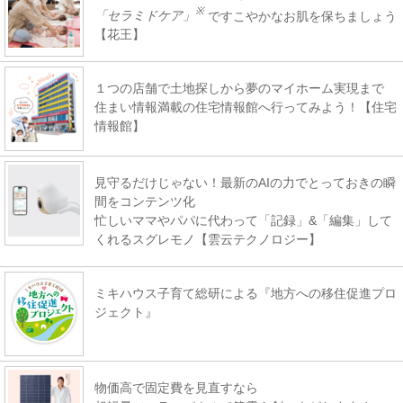
※
「セラミドケア」
ですこやかなお肌を保ちましょう
【花王】
１つの店舗で土地探しから夢のマイホーム実現まで
住まい情報満載の住宅情報館へ行ってみよう！【住宅
情報館】
見守るだけじゃない！最新のAIの力でとっておきの瞬
間をコンテンツ化
忙しいママやパパに代わって「記録」&「編集」して
くれるスグレモノ【雲云テクノロジー】
ミキハウス子育て総研による『地方への移住促進プロ
ジェクト』
物価高で固定費を見直すなら