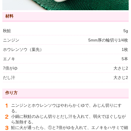
材料
秋鮭
5g
ニンジン
5mm厚の輪切り1/4枚
ホウレンソウ（葉先）
1枚
エノキ
5本
7倍がゆ
大さじ2
だし汁
大さじ2
作り方
ニンジンとホウレンソウはやわらかくゆで、みじん切りにす
る。
小鍋に秋鮭のみじん切りとだし汁を入れて、弱火でほぐしなが
ら加熱する。
鮭に火が通ったら、①と7倍がゆを入れて、エノキをハサミで細