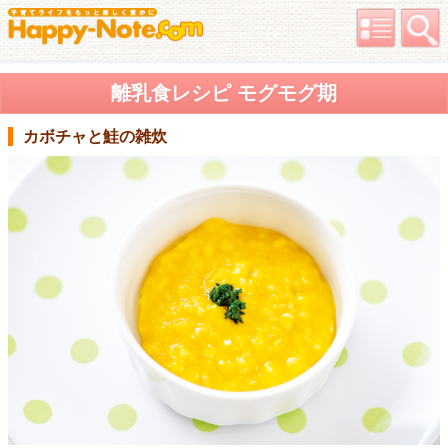
離乳食レシピ モグモグ期
カボチャと鮭の雑炊