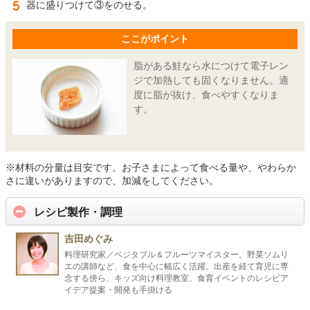
器に盛りつけて③をのせる。
ここがポイント
脂がある鮭なら水につけて電子レン
ジで加熱しても固くなりません。適
度に脂が抜け、食べやすくなりま
す。
※材料の分量は目安です。お子さまによって食べる量や、やわらか
さに違いがありますので、加減をしてください。
レシピ製作・調理
吉田めぐみ
料理研究家／ベジタブル＆フルーツマイスター。野菜ソムリ
エの講師など、食を中心に幅広く活躍。出産を経て育児に専
念する傍ら、キッズ向け料理教室、食育イベントのレシピア
イデア提案・開発も手掛ける