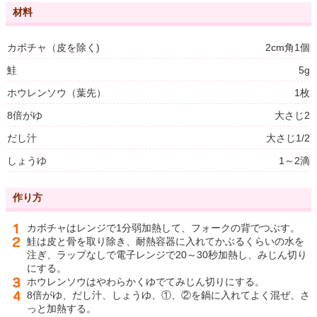
材料
カボチャ（皮を除く)
2cm角1個
鮭
5g
ホウレンソウ（葉先）
1枚
8倍がゆ
大さじ2
だし汁
大さじ1/2
しょうゆ
1～2滴
作り方
カボチャはレンジで1分弱加熱して、フォークの背でつぶす。
鮭は皮と骨を取り除き、耐熱容器に入れてかぶるくらいの水を
注ぎ、ラップなしで電子レンジで20～30秒加熱し、みじん切り
にする。
ホウレンソウはやわらかくゆでてみじん切りにする。
8倍がゆ、だし汁、しょうゆ、①、②を鍋に入れてよく混ぜ、さ
っと加熱する。