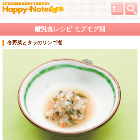
離乳食レシピ モグモグ期
冬野菜とタラのリンゴ煮