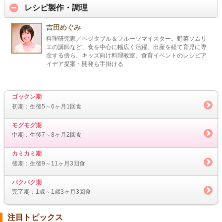
レシピ製作・調理
吉田めぐみ
料理研究家／ベジタブル＆フルーツマイスター。野菜ソムリ
エの講師など、食を中心に幅広く活躍。出産を経て育児に専
念する傍ら、キッズ向け料理教室、食育イベントのレシピア
イデア提案・開発も手掛ける
ゴックン期
初期：生後5～6ヶ月1回食
モグモグ期
中期：生後7～8ヶ月2回食
カミカミ期
後期：生後9～11ヶ月3回食
パクパク期
完了期：1歳～1歳3ヶ月3回食
注目トピックス