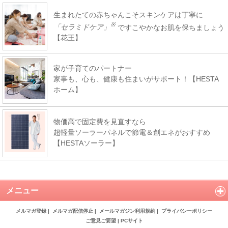
生まれたての赤ちゃんこそスキンケアは丁寧に
※
「セラミドケア」
ですこやかなお肌を保ちましょう
【花王】
家が子育てのパートナー
家事も、心も、健康も住まいがサポート！【HESTA
ホーム】
物価高で固定費を見直すなら
超軽量ソーラーパネルで節電＆創エネがおすすめ
【HESTAソーラー】
メニュー
メルマガ登録
|
メルマガ配信停止
|
メールマガジン利用規約
|
プライバシーポリシー
ご意見ご要望
|
PCサイト