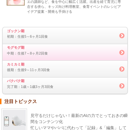
エの講師など、食を中心に幅広く活躍。出産を経て育児に専
念する傍ら、キッズ向け料理教室、食育イベントのレシピア
イデア提案・開発も手掛ける
ゴックン期
初期：生後5～6ヶ月1回食
モグモグ期
中期：生後7～8ヶ月2回食
カミカミ期
後期：生後9～11ヶ月3回食
パクパク期
完了期：1歳～1歳3ヶ月3回食
注目トピックス
見守るだけじゃない！最新のAIの力でとっておきの瞬
間をコンテンツ化
忙しいママやパパに代わって「記録」&「編集」して