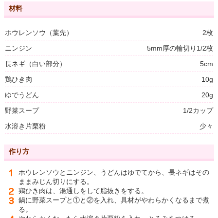
材料
ホウレンソウ（葉先）
2枚
ニンジン
5mm厚の輪切り1/2枚
長ネギ（白い部分）
5cm
鶏ひき肉
10g
ゆでうどん
20g
野菜スープ
1/2カップ
水溶き片栗粉
少々
作り方
ホウレンソウとニンジン、うどんはゆでてから、長ネギはその
ままみじん切りにする。
鶏ひき肉は、湯通しをして脂抜きをする。
鍋に野菜スープと①と②を入れ、具材がやわらかくなるまで煮
る。