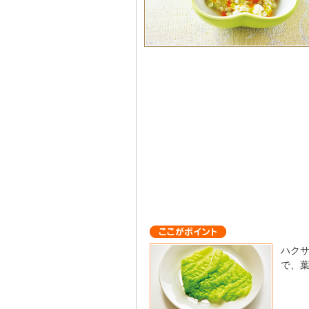
ハク
で、