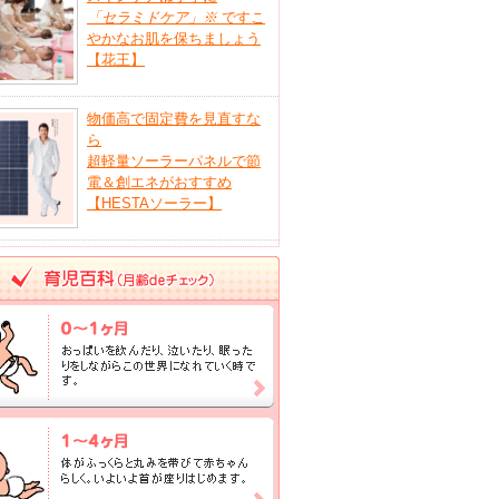
「セラミドケア」
※
ですこ
やかなお肌を保ちましょう
【花王】
物価高で固定費を見直すな
ら
超軽量ソーラーパネルで節
電＆創エネがおすすめ
【HESTAソーラー】