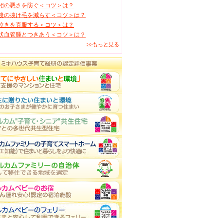
相の悪さを防ぐ＜コツ＞は？
後の抜け毛を減らす＜コツ＞は？
泣きを克服する＜コツ＞は？
状血管腫とつきあう＜コツ＞は？
>>もっと見る