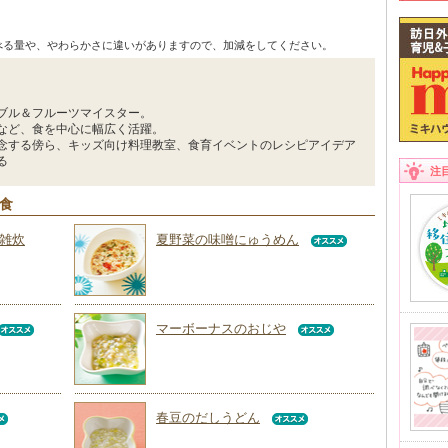
べる量や、やわらかさに違いがありますので、加減をしてください。
ブル＆フルーツマイスター。
など、食を中心に幅広く活躍。
念する傍ら、キッズ向け料理教室、食育イベントのレシピアイデア
る
注
回食
雑炊
夏野菜の味噌にゅうめん
マーボーナスのおじや
春豆のだしうどん