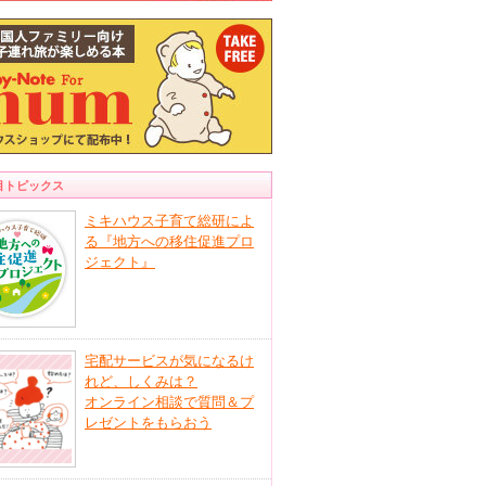
目トピックス
ミキハウス子育て総研によ
る『地方への移住促進プロ
ジェクト』
宅配サービスが気になるけ
れど、しくみは？
オンライン相談で質問＆プ
レゼントをもらおう