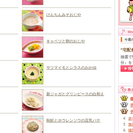
けんちんみそおじや
W
今週
キャベツと卵のおじや
"宅配
抽選で
分』を
サツマイモとシラスのおかゆ
教
新ジャガとグリンピースの白和え
赤
秋鮭とホウレンソウの豆乳パテ
無
哺