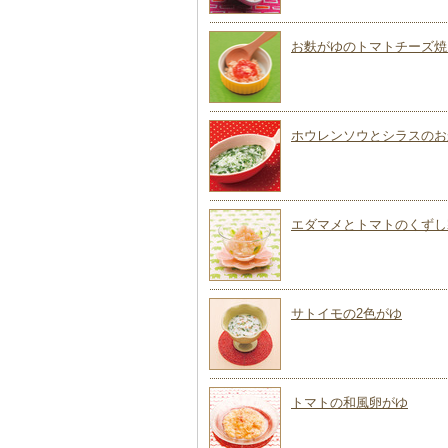
お麩がゆのトマトチーズ焼
ホウレンソウとシラスのお
エダマメとトマトのくずし
サトイモの2色がゆ
トマトの和風卵がゆ