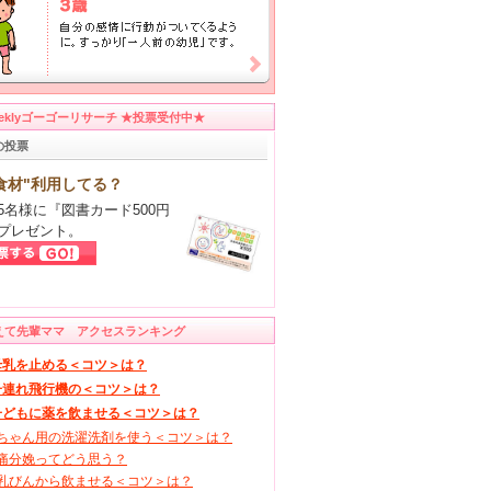
eeklyゴーゴーリサーチ ★投票受付中★
の投票
食材"利用してる？
5名様に『図書カード500円
プレゼント。
えて先輩ママ アクセスランキング
母乳を止める＜コツ＞は？
子連れ飛行機の＜コツ＞は？
子どもに薬を飲ませる＜コツ＞は？
ちゃん用の洗濯洗剤を使う＜コツ＞は？
痛分娩ってどう思う？
乳びんから飲ませる＜コツ＞は？