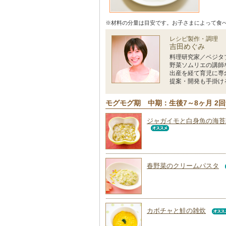
※材料の分量は目安です。お子さまによって食
レシピ製作・調理
吉田めぐみ
料理研究家／ベジタ
野菜ソムリエの講師
出産を経て育児に専
提案・開発も手掛け
モグモグ期 中期：生後7～8ヶ月 2
ジャガイモと白身魚の海苔
春野菜のクリームパスタ
カボチャと鮭の雑炊