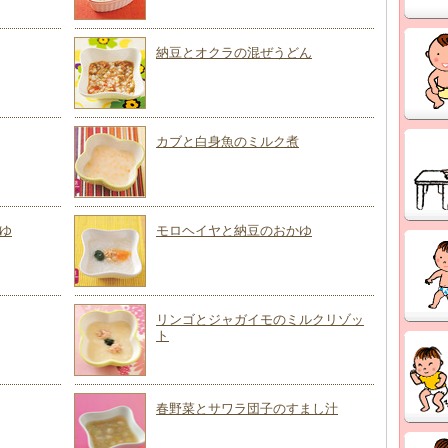
納豆とオクラの混ぜうどん
カブと白身魚のミルク煮
ゆ
モロヘイヤと納豆のおかゆ
リンゴとジャガイモのミルクリゾッ
ト
春野菜とサワラ団子のすまし汁