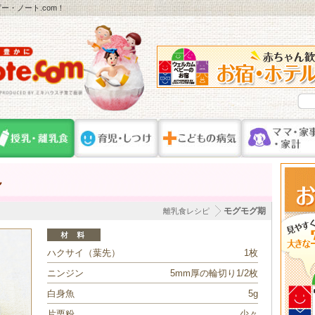
・ノート.com！
ん
モグモグ期
離乳食レシピ
ハクサイ（葉先）
1枚
ニンジン
5mm厚の輪切り1/2枚
白身魚
5g
片栗粉
少々