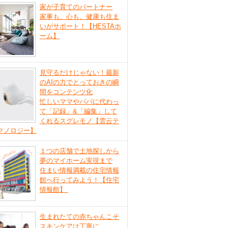
家が子育てのパートナー
家事も、心も、健康も住ま
いがサポート！【HESTAホ
ーム】
見守るだけじゃない！最新
のAIの力でとっておきの瞬
間をコンテンツ化
忙しいママやパパに代わっ
て「記録」&「編集」して
くれるスグレモノ【雲云テ
クノロジー】
１つの店舗で土地探しから
夢のマイホーム実現まで
住まい情報満載の住宅情報
館へ行ってみよう！【住宅
情報館】
生まれたての赤ちゃんこそ
スキンケアは丁寧に