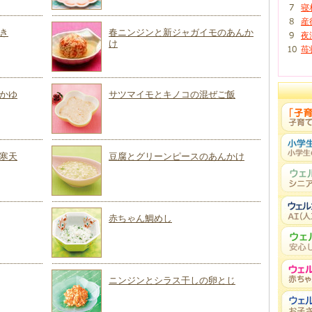
寝
産
き
春ニンジンと新ジャガイモのあんか
夜
け
苺
かゆ
サツマイモとキノコの混ぜご飯
寒天
豆腐とグリーンピースのあんかけ
赤ちゃん鯛めし
ニンジンとシラス干しの卵とじ