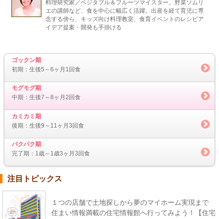
料理研究家／ベジタブル＆フルーツマイスター。野菜ソムリ
エの講師など、食を中心に幅広く活躍。出産を経て育児に専
念する傍ら、キッズ向け料理教室、食育イベントのレシピア
イデア提案・開発も手掛ける
ゴックン期
初期：生後5～6ヶ月1回食
モグモグ期
中期：生後7～8ヶ月2回食
カミカミ期
後期：生後9～11ヶ月3回食
パクパク期
完了期：1歳～1歳3ヶ月3回食
注目トピックス
１つの店舗で土地探しから夢のマイホーム実現まで
住まい情報満載の住宅情報館へ行ってみよう！【住宅