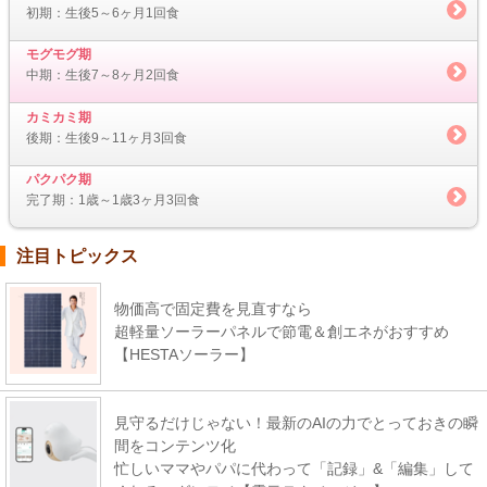
初期：生後5～6ヶ月1回食
モグモグ期
中期：生後7～8ヶ月2回食
カミカミ期
後期：生後9～11ヶ月3回食
パクパク期
完了期：1歳～1歳3ヶ月3回食
注目トピックス
物価高で固定費を見直すなら
超軽量ソーラーパネルで節電＆創エネがおすすめ
【HESTAソーラー】
見守るだけじゃない！最新のAIの力でとっておきの瞬
間をコンテンツ化
忙しいママやパパに代わって「記録」&「編集」して