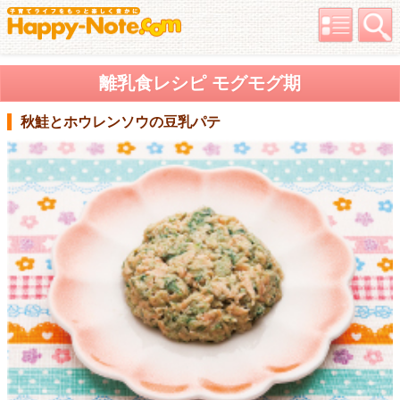
離乳食レシピ モグモグ期
秋鮭とホウレンソウの豆乳パテ