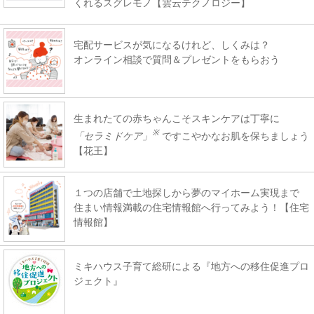
くれるスグレモノ【雲云テクノロジー】
宅配サービスが気になるけれど、しくみは？
オンライン相談で質問＆プレゼントをもらおう
生まれたての赤ちゃんこそスキンケアは丁寧に
※
「セラミドケア」
ですこやかなお肌を保ちましょう
【花王】
１つの店舗で土地探しから夢のマイホーム実現まで
住まい情報満載の住宅情報館へ行ってみよう！【住宅
情報館】
ミキハウス子育て総研による『地方への移住促進プロ
ジェクト』