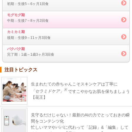
初期：生後5～6ヶ月1回食
モグモグ期
中期：生後7～8ヶ月2回食
カミカミ期
後期：生後9～11ヶ月3回食
パクパク期
完了期：1歳～1歳3ヶ月3回食
注目トピックス
生まれたての赤ちゃんこそスキンケアは丁寧に
※
「セラミドケア」
ですこやかなお肌を保ちましょう
【花王】
見守るだけじゃない！最新のAIの力でとっておきの瞬
間をコンテンツ化
忙しいママやパパに代わって「記録」&「編集」して