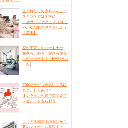
生まれたての赤ちゃんこそ
スキンケアは丁寧に
「セラミドケア」
※
ですこ
やかなお肌を保ちましょう
【花王】
家が子育てのパートナー
家事も、心も、健康も住ま
いがサポート！【HESTAホ
ーム】
宅配サービスが気になるけ
れど、しくみは？
オンライン相談で質問＆プ
レゼントをもらおう
１つの店舗で土地探しから
夢のマイホーム実現まで