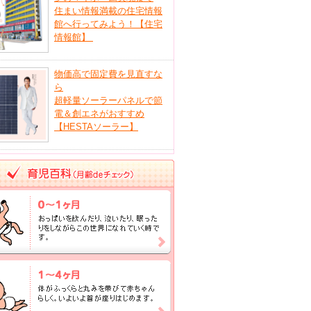
住まい情報満載の住宅情報
館へ行ってみよう！【住宅
情報館】
物価高で固定費を見直すな
ら
超軽量ソーラーパネルで節
電＆創エネがおすすめ
【HESTAソーラー】