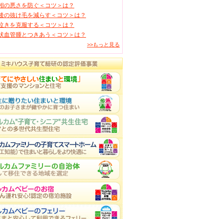
相の悪さを防ぐ＜コツ＞は？
後の抜け毛を減らす＜コツ＞は？
泣きを克服する＜コツ＞は？
状血管腫とつきあう＜コツ＞は？
>>もっと見る