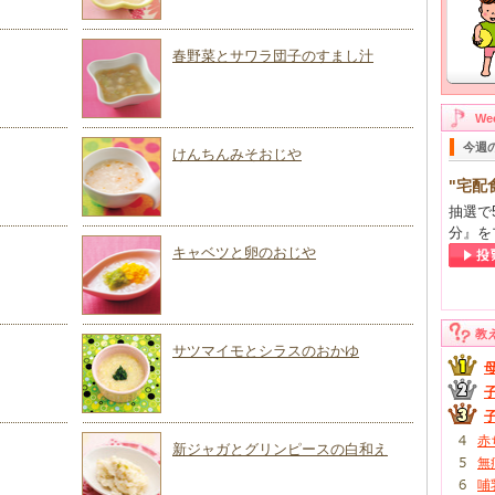
春野菜とサワラ団子のすまし汁
W
今週
けんちんみそおじや
"宅配
抽選で
分』を
キャベツと卵のおじや
教
サツマイモとシラスのおかゆ
赤
新ジャガとグリンピースの白和え
無
哺