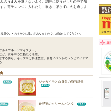
さみのうまみを逃さないよう、調理に使うだし汁の中で加
ます。電子レンジに入れたら、吹きこぼさずに火を通しま
べる量や、やわらかさに違いがありますので、加減をしてください。
注
ブル＆フルーツマイスター。
など、食を中心に幅広く活躍。
念する傍ら、キッズ向け料理教室、食育イベントのレシピアイデア
る
回食
ジャガイモと白身魚の海苔雑炊
春野菜のクリームパスタ