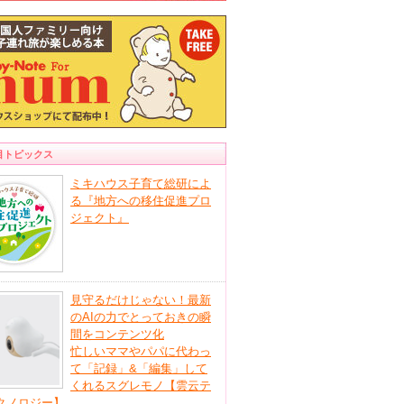
目トピックス
ミキハウス子育て総研によ
る『地方への移住促進プロ
ジェクト』
見守るだけじゃない！最新
のAIの力でとっておきの瞬
間をコンテンツ化
忙しいママやパパに代わっ
て「記録」&「編集」して
くれるスグレモノ【雲云テ
クノロジー】