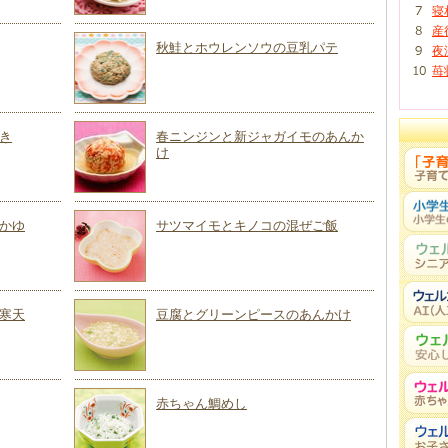
寝
産
秋鮭とホウレンソウの豆乳パテ
夜
苺
き
春ニンジンと新ジャガイモのあんか
け
かゆ
サツマイモとキノコの混ぜご飯
寒天
豆腐とグリーンピースのあんかけ
赤ちゃん鯛めし