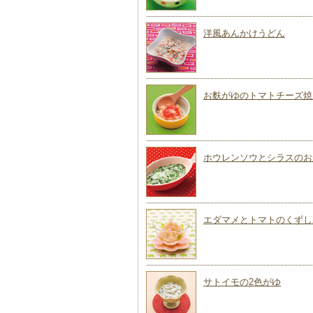
洋風あんかけうどん
お麩がゆのトマトチーズ焼
ホウレンソウとシラスのお
エダマメとトマトのくずし
サトイモの2色がゆ