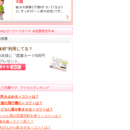
eeklyゴーゴーリサーチ ★投票受付中★
の投票
食材"利用してる？
5名様に『図書カード500円
プレゼント。
えて先輩ママ アクセスランキング
母乳を止める＜コツ＞は？
子連れ飛行機の＜コツ＞は？
子どもに薬を飲ませる＜コツ＞は？
ちゃん用の洗濯洗剤を使う＜コツ＞は？
痛分娩ってどう思う？
乳びんから飲ませる＜コツ＞は？