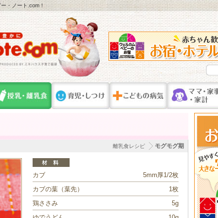
・ノート.com！
モグモグ期
離乳食レシピ
カブ
5mm厚1/2枚
カブの葉（葉先）
1枚
鶏ささみ
5g
ゆでうどん
10g