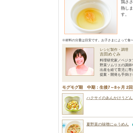
鶏さ
熱し
す。
※材料の分量は目安です。お子さまによって食
レシピ製作・調理
吉田めぐみ
料理研究家／ベジタ
野菜ソムリエの講師
出産を経て育児に専
提案・開発も手掛け
モグモグ期 中期：生後7～8ヶ月 2
ハクサイのあんかけうどん
夏野菜の味噌にゅうめん