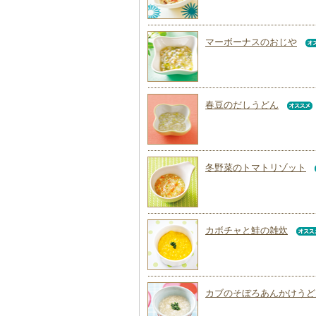
マーボーナスのおじや
春豆のだしうどん
冬野菜のトマトリゾット
カボチャと鮭の雑炊
カブのそぼろあんかけうど