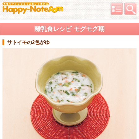
離乳食レシピ モグモグ期
サトイモの2色がゆ