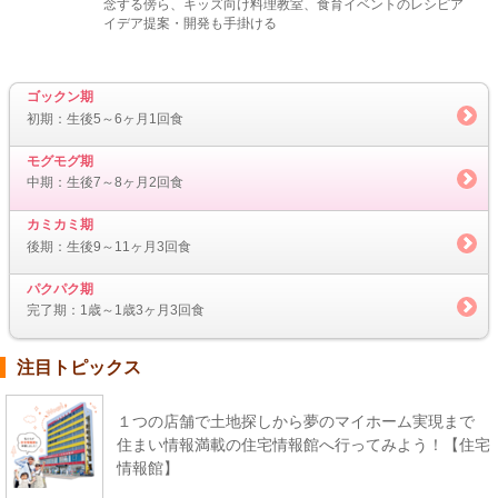
念する傍ら、キッズ向け料理教室、食育イベントのレシピア
イデア提案・開発も手掛ける
ゴックン期
初期：生後5～6ヶ月1回食
モグモグ期
中期：生後7～8ヶ月2回食
カミカミ期
後期：生後9～11ヶ月3回食
パクパク期
完了期：1歳～1歳3ヶ月3回食
注目トピックス
１つの店舗で土地探しから夢のマイホーム実現まで
住まい情報満載の住宅情報館へ行ってみよう！【住宅
情報館】