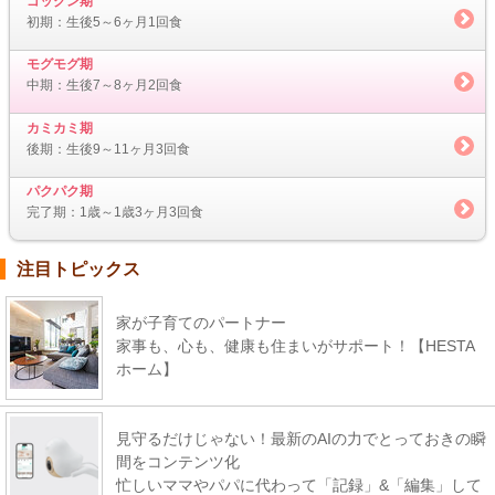
ゴックン期
初期：生後5～6ヶ月1回食
モグモグ期
中期：生後7～8ヶ月2回食
カミカミ期
後期：生後9～11ヶ月3回食
パクパク期
完了期：1歳～1歳3ヶ月3回食
注目トピックス
家が子育てのパートナー
家事も、心も、健康も住まいがサポート！【HESTA
ホーム】
見守るだけじゃない！最新のAIの力でとっておきの瞬
間をコンテンツ化
忙しいママやパパに代わって「記録」&「編集」して