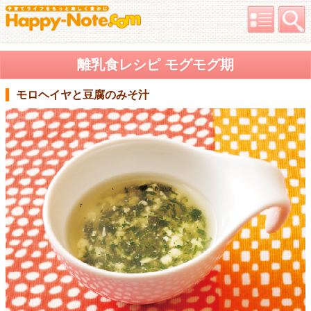
離乳食レシピ モグモグ期
モロヘイヤと豆腐のみそ汁