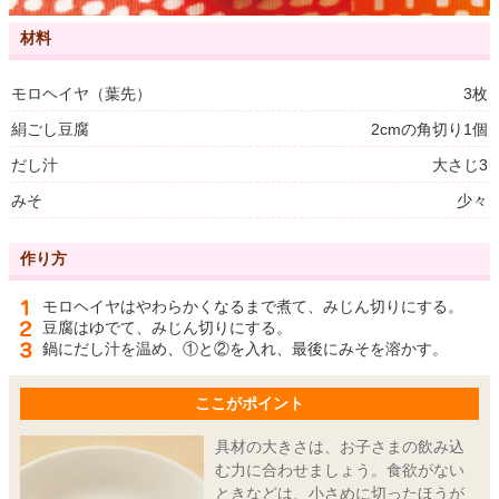
材料
モロヘイヤ（葉先）
3枚
絹ごし豆腐
2cmの角切り1個
だし汁
大さじ3
みそ
少々
作り方
モロヘイヤはやわらかくなるまで煮て、みじん切りにする。
豆腐はゆでて、みじん切りにする。
鍋にだし汁を温め、①と②を入れ、最後にみそを溶かす。
ここがポイント
具材の大きさは、お子さまの飲み込
む力に合わせましょう。食欲がない
ときなどは、小さめに切ったほうが