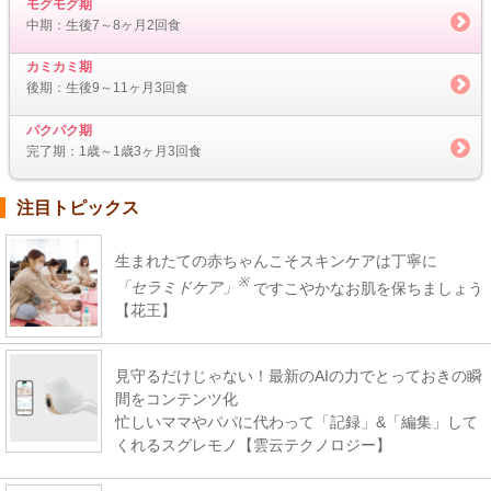
モグモグ期
中期：生後7～8ヶ月2回食
カミカミ期
後期：生後9～11ヶ月3回食
パクパク期
完了期：1歳～1歳3ヶ月3回食
注目トピックス
生まれたての赤ちゃんこそスキンケアは丁寧に
※
「セラミドケア」
ですこやかなお肌を保ちましょう
【花王】
見守るだけじゃない！最新のAIの力でとっておきの瞬
間をコンテンツ化
忙しいママやパパに代わって「記録」&「編集」して
くれるスグレモノ【雲云テクノロジー】