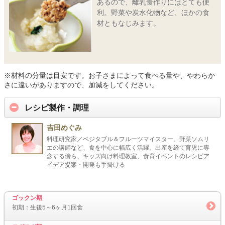
あるので、離乳食作りにはとても便
利。野菜や炭水化物など、ほかの食
材ともなじみます。
※材料の分量は目安です。お子さまによって食べる量や、やわらか
さに違いがありますので、加減をしてください。
レシピ製作・調理
吉田めぐみ
料理研究家／ベジタブル＆フルーツマイスター。野菜ソムリ
エの講師など、食を中心に幅広く活躍。出産を経て育児に専
念する傍ら、キッズ向け料理教室、食育イベントのレシピア
イデア提案・開発も手掛ける
ゴックン期
初期：生後5～6ヶ月1回食