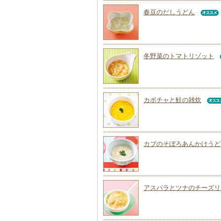
春豆のだしうどん
冬野菜のトマトリゾット
カボチャと鮭の雑炊
カブのそぼろあんかけうど
アスパラとツナのチーズリ