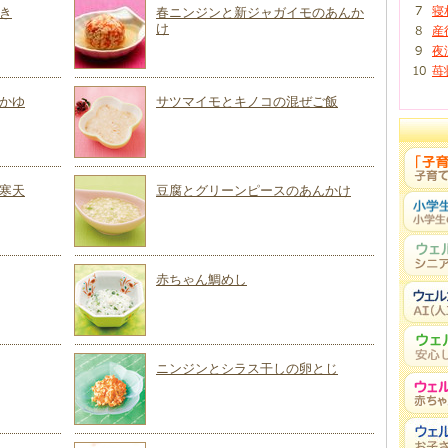
寝
き
春ニンジンと新ジャガイモのあんか
け
産
夜
苺
かゆ
サツマイモとキノコの混ぜご飯
寒天
豆腐とグリーンピースのあんかけ
赤ちゃん鯛めし
ニンジンとシラス干しの卵とじ