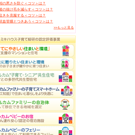
相の悪さを防ぐ＜コツ＞は？
後の抜け毛を減らす＜コツ＞は？
泣きを克服する＜コツ＞は？
状血管腫とつきあう＜コツ＞は？
>>もっと見る