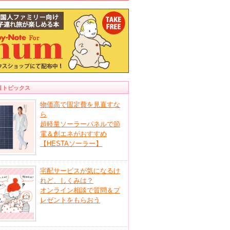
目トピックス
物価高で固定費を見直すな
ら
超軽量ソーラーパネルで節
電＆創エネがおすすめ
【HESTAソーラー】
宅配サービスが気になるけ
れど、しくみは？
オンライン相談で質問＆プ
レゼントをもらおう