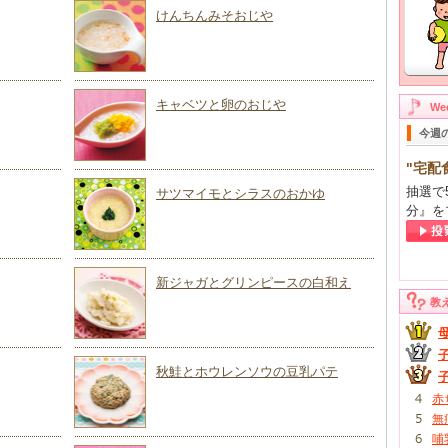
けんちんみそおじや
キャベツと卵のおじや
W
今週
"宅配
抽選で
サツマイモとシラスのおかゆ
分』を
新ジャガとグリンピースの白和え
教
秋鮭とホウレンソウの豆乳パテ
赤
無
哺