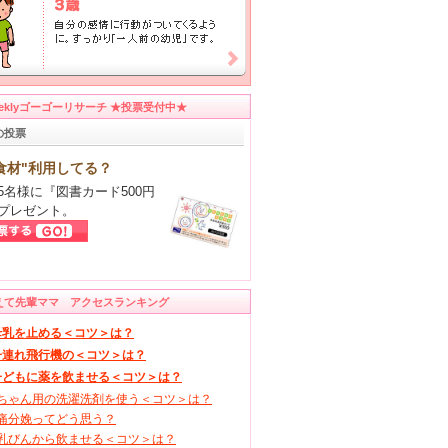
eeklyゴーゴーリサーチ ★投票受付中★
の投票
食材"利用してる？
5名様に『図書カード500円
プレゼント。
えて先輩ママ アクセスランキング
母乳を止める＜コツ＞は？
子連れ飛行機の＜コツ＞は？
子どもに薬を飲ませる＜コツ＞は？
ちゃん用の洗濯洗剤を使う＜コツ＞は？
痛分娩ってどう思う？
乳びんから飲ませる＜コツ＞は？