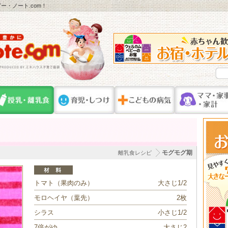
・ノート.com！
モグモグ期
離乳食レシピ
トマト（果肉のみ）
大さじ1/2
モロヘイヤ（葉先）
2枚
シラス
小さじ1/2
7倍がゆ
大さじ2