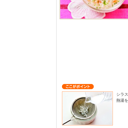
シラ
熱湯