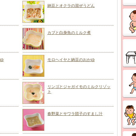
納豆とオクラの混ぜうどん
カブと白身魚のミルク煮
ゆ
モロヘイヤと納豆のおかゆ
リンゴとジャガイモのミルクリゾッ
ト
春野菜とサワラ団子のすまし汁