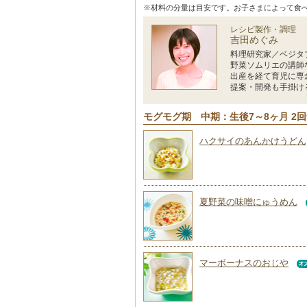
※材料の分量は目安です。お子さまによって食
レシピ製作・調理
吉田めぐみ
料理研究家／ベジタ
野菜ソムリエの講師
出産を経て育児に専
提案・開発も手掛け
モグモグ期 中期：生後7～8ヶ月 2
ハクサイのあんかけうどん
夏野菜の味噌にゅうめん
マーボーナスのおじや