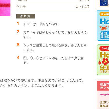
だし汁
大さじ1/2
トマトは、果肉をつぶす。
モロヘイヤはやわらかくゆで、みじん切りに
する。
シラスは湯通しして塩分を抜き、みじん切り
にする。
①、②、③と７倍がゆを、だし汁で少し煮
る。
スは湯をかけて使います。少量なので、茶こしに入れて、
をかけるとカンタン。水気はよく切ります。