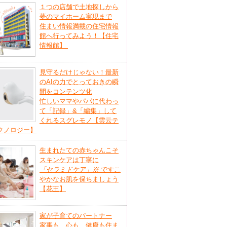
１つの店舗で土地探しから
夢のマイホーム実現まで
住まい情報満載の住宅情報
館へ行ってみよう！【住宅
情報館】
見守るだけじゃない！最新
のAIの力でとっておきの瞬
間をコンテンツ化
忙しいママやパパに代わっ
て「記録」&「編集」して
くれるスグレモノ【雲云テ
クノロジー】
生まれたての赤ちゃんこそ
スキンケアは丁寧に
「セラミドケア」
※
ですこ
やかなお肌を保ちましょう
【花王】
家が子育てのパートナー
家事も、心も、健康も住ま