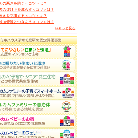
相の悪さを防ぐ＜コツ＞は？
後の抜け毛を減らす＜コツ＞は？
泣きを克服する＜コツ＞は？
状血管腫とつきあう＜コツ＞は？
>>もっと見る