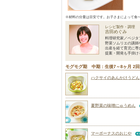
※材料の分量は目安です。お子さまによって食
レシピ製作・調理
吉田めぐみ
料理研究家／ベジタ
野菜ソムリエの講師
出産を経て育児に専
提案・開発も手掛け
モグモグ期 中期：生後7～8ヶ月 2
ハクサイのあんかけうどん
夏野菜の味噌にゅうめん
マーボーナスのおじや