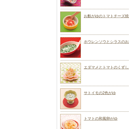
お麩がゆのトマトチーズ焼
ホウレンソウとシラスのお
エダマメとトマトのくずし
サトイモの2色がゆ
トマトの和風卵がゆ