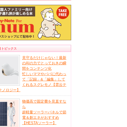
目トピックス
見守るだけじゃない！最新
のAIの力でとっておきの瞬
間をコンテンツ化
忙しいママやパパに代わっ
て「記録」&「編集」して
くれるスグレモノ【雲云テ
クノロジー】
物価高で固定費を見直すな
ら
超軽量ソーラーパネルで節
電＆創エネがおすすめ
【HESTAソーラー】