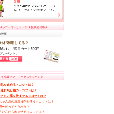
eeklyゴーゴーリサーチ ★投票受付中★
の投票
食材"利用してる？
5名様に『図書カード500円
プレゼント。
えて先輩ママ アクセスランキング
母乳を止める＜コツ＞は？
子連れ飛行機の＜コツ＞は？
子どもに薬を飲ませる＜コツ＞は？
ちゃん用の洗濯洗剤を使う＜コツ＞は？
痛分娩ってどう思う？
乳びんから飲ませる＜コツ＞は？