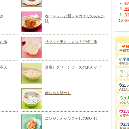
寝
産
夜
き
春ニンジンと新ジャガイモのあんか
け
苺
かゆ
サツマイモとキノコの混ぜご飯
寒天
豆腐とグリーンピースのあんかけ
赤ちゃん鯛めし
ニンジンとシラス干しの卵とじ