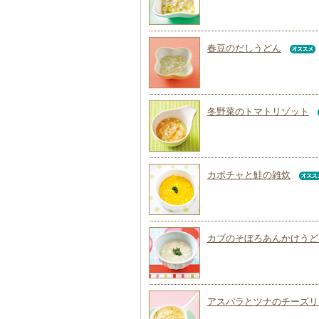
春豆のだしうどん
冬野菜のトマトリゾット
カボチャと鮭の雑炊
カブのそぼろあんかけうど
アスパラとツナのチーズリ