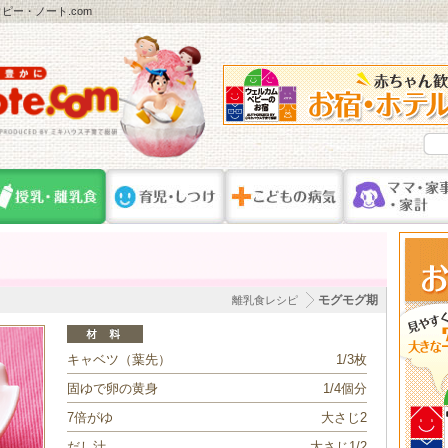
ー・ノート.com
モグモグ期
離乳食レシピ
キャベツ（葉先）
1/3枚
固ゆで卵の黄身
1/4個分
7倍がゆ
大さじ2
だし汁
大さじ1/2