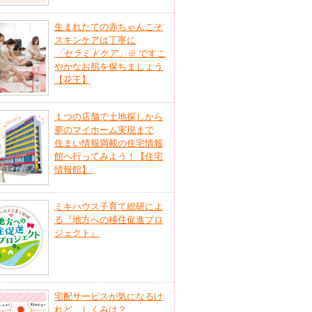
生まれたての赤ちゃんこそ
スキンケアは丁寧に
「セラミドケア」
※
ですこ
やかなお肌を保ちましょう
【花王】
１つの店舗で土地探しから
夢のマイホーム実現まで
住まい情報満載の住宅情報
館へ行ってみよう！【住宅
情報館】
ミキハウス子育て総研によ
る『地方への移住促進プロ
ジェクト』
宅配サービスが気になるけ
れど、しくみは？