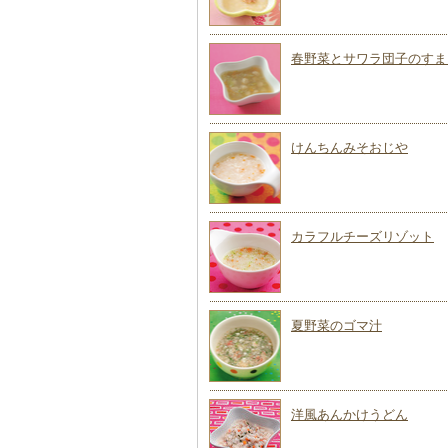
春野菜とサワラ団子のすま
けんちんみそおじや
カラフルチーズリゾット
夏野菜のゴマ汁
洋風あんかけうどん