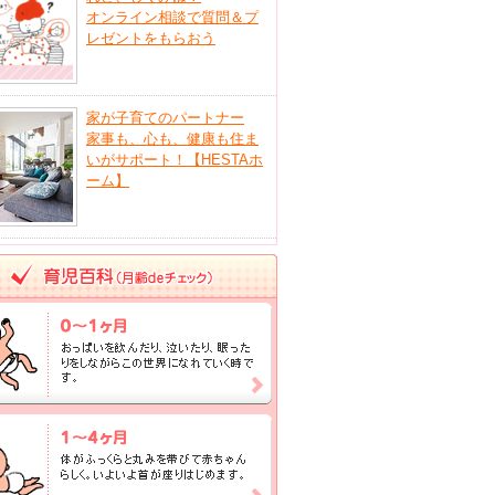
オンライン相談で質問＆プ
レゼントをもらおう
家が子育てのパートナー
家事も、心も、健康も住ま
いがサポート！【HESTAホ
ーム】