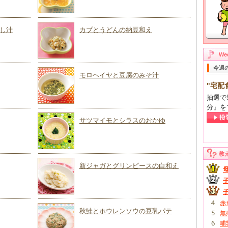
し汁
カブとうどんの納豆和え
W
今週
モロヘイヤと豆腐のみそ汁
"宅配
抽選で
分』を
サツマイモとシラスのおかゆ
教
新ジャガとグリンピースの白和え
赤
秋鮭とホウレンソウの豆乳パテ
無
哺