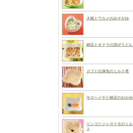
大根とワカメのみそがゆ
納豆とオクラの混ぜうどん
カブと白身魚のミルク煮
モロヘイヤと納豆のおかゆ
リンゴとジャガイモのミル
ト