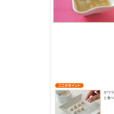
サワ
と食