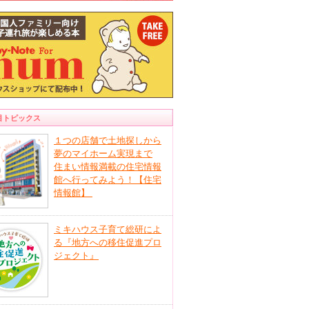
目トピックス
１つの店舗で土地探しから
夢のマイホーム実現まで
住まい情報満載の住宅情報
館へ行ってみよう！【住宅
情報館】
ミキハウス子育て総研によ
る『地方への移住促進プロ
ジェクト』