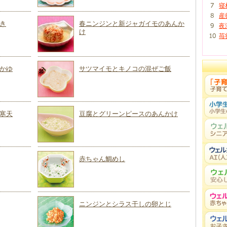
寝
産
き
春ニンジンと新ジャガイモのあんか
夜
け
苺
かゆ
サツマイモとキノコの混ぜご飯
寒天
豆腐とグリーンピースのあんかけ
赤ちゃん鯛めし
ニンジンとシラス干しの卵とじ