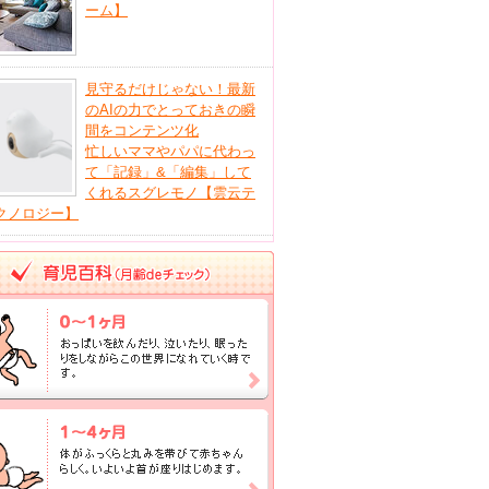
ーム】
見守るだけじゃない！最新
のAIの力でとっておきの瞬
間をコンテンツ化
忙しいママやパパに代わっ
て「記録」&「編集」して
くれるスグレモノ【雲云テ
クノロジー】