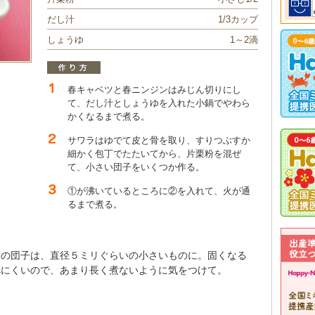
だし汁
1/3カップ
しょうゆ
1～2滴
春キャベツと春ニンジンはみじん切りにし
て、だし汁としょうゆを入れた小鍋でやわら
かくなるまで煮る。
サワラはゆでて皮と骨を取り、すりつぶすか
細かく包丁でたたいてから、片栗粉を混ぜ
て、小さい団子をいくつか作る。
①が沸いているところに②を入れて、火が通
るまで煮る。
ラの団子は、直径５ミリぐらいの小さいものに。固くなる
べにくいので、あまり長く煮ないように気をつけて。