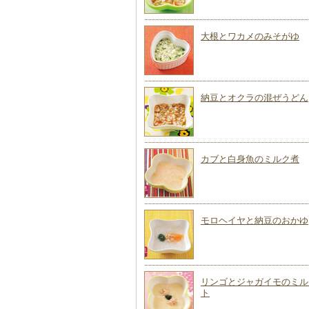
大根とワカメのみそがゆ
納豆とオクラの混ぜうどん
カブと白身魚のミルク煮
モロヘイヤと納豆のおかゆ
リンゴとジャガイモのミル
ト