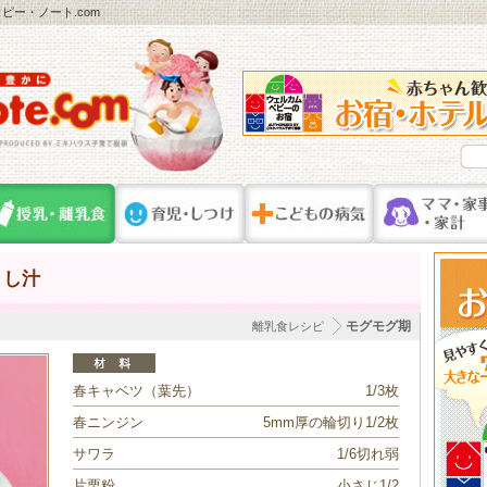
ー・ノート.com
まし汁
モグモグ期
離乳食レシピ
春キャベツ（葉先）
1/3枚
春ニンジン
5mm厚の輪切り1/2枚
サワラ
1/6切れ弱
片栗粉
小さじ1/2