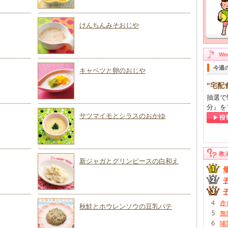
けんちんみそおじや
W
今週
キャベツと卵のおじや
"宅配
抽選で
分』を
サツマイモとシラスのおかゆ
教
新ジャガとグリンピースの白和え
赤
秋鮭とホウレンソウの豆乳パテ
無
哺