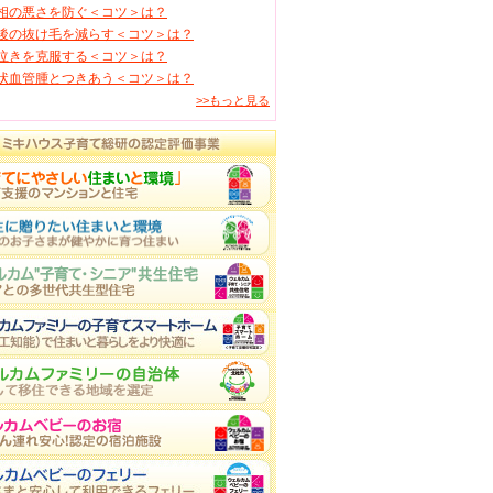
相の悪さを防ぐ＜コツ＞は？
後の抜け毛を減らす＜コツ＞は？
泣きを克服する＜コツ＞は？
状血管腫とつきあう＜コツ＞は？
>>もっと見る