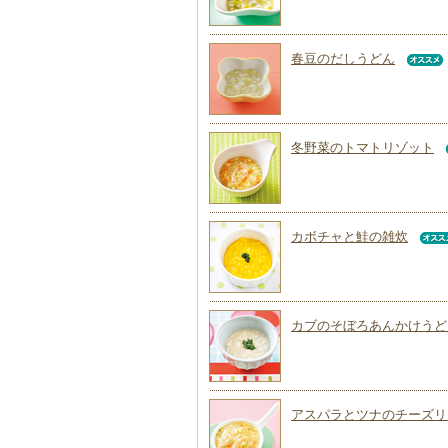
春豆のだしうどん
冬野菜のトマトリゾット
カボチャと鮭の雑炊
カブのそぼろあんかけうど
アスパラとツナのチーズリ