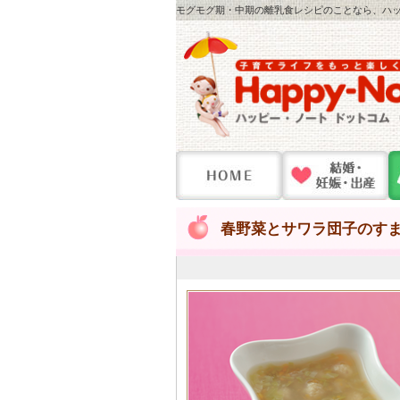
モグモグ期・中期の離乳食レシピのことなら、ハッピ
春野菜とサワラ団子のす