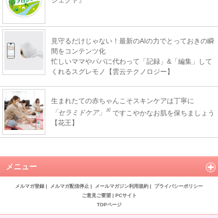
見守るだけじゃない！最新のAIの力でとっておきの瞬
間をコンテンツ化
忙しいママやパパに代わって「記録」&「編集」して
くれるスグレモノ【雲云テクノロジー】
生まれたての赤ちゃんこそスキンケアは丁寧に
※
「セラミドケア」
ですこやかなお肌を保ちましょう
【花王】
メニュー
メルマガ登録
|
メルマガ配信停止
|
メールマガジン利用規約
|
プライバシーポリシー
ご意見ご要望
|
PCサイト
TOPページ