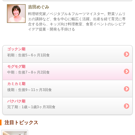
吉田めぐみ
料理研究家／ベジタブル＆フルーツマイスター。野菜ソムリ
エの講師など、食を中心に幅広く活躍。出産を経て育児に専
念する傍ら、キッズ向け料理教室、食育イベントのレシピア
イデア提案・開発も手掛ける
ゴックン期
初期：生後5～6ヶ月1回食
モグモグ期
中期：生後7～8ヶ月2回食
カミカミ期
後期：生後9～11ヶ月3回食
パクパク期
完了期：1歳～1歳3ヶ月3回食
注目トピックス