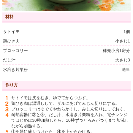
材料
サトイモ
1個
鶏ひき肉
小さじ1
ブロッコリー
穂先小房1房分
だし汁
大さじ3
水溶き片栗粉
適量
作り方
サトイモは皮をむき、ゆでてからつぶす。
鶏ひき肉は湯通しして、ザルにあげてみじん切りにする。
ブロッコリーはゆでてやわらかくし、みじん切りにしておく。
耐熱容器に②と③、だし汁、水溶き片栗粉を入れ、電子レンジ
ではじめは30秒加熱したら、10秒ずつとろみがつくまで加減し
ながら加熱する。
①を器に盛りつけたら、④を上からかける。