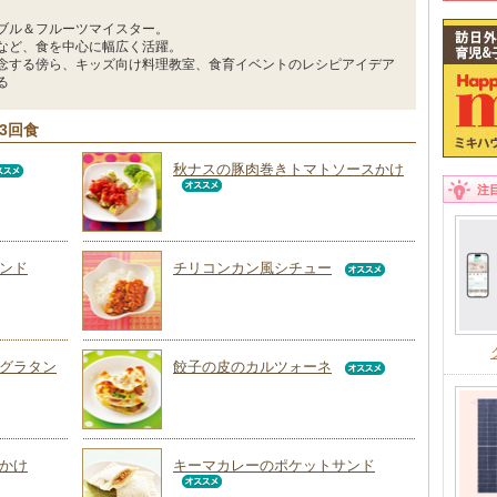
ブル＆フルーツマイスター。
など、食を中心に幅広く活躍。
念する傍ら、キッズ向け料理教室、食育イベントのレシピアイデア
る
3回食
秋ナスの豚肉巻きトマトソースかけ
注
ンド
チリコンカン風シチュー
グラタン
餃子の皮のカルツォーネ
かけ
キーマカレーのポケットサンド