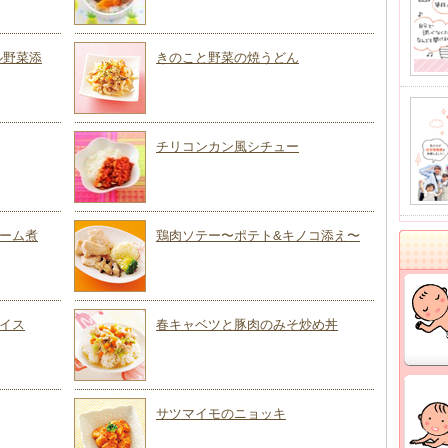
ル野菜添
きのこと野菜の焼うどん
チリコンカン風シチュー
ーム煮
鶏肉ソテー〜ポテト&キノコ添え〜
イス
春キャベツと豚肉のみそ炒め丼
サツマイモのニョッキ