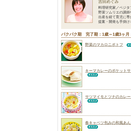
吉田めぐみ
料理研究家／ベジタ
野菜ソムリエの講師
出産を経て育児に専
提案・開発も手掛け
パクパク期 完了期：1歳～1歳3ヶ月 
野菜のマカロニポトフ
キーマカレーのポケットサ
サツマイモとツナのカレー
春キャベツ包みの和風あん