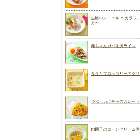
生鮭のムニエル 〜カラフ
え〜
赤ちゃんガパオ風ライス
タラとブロッコリーのクリ
つぶしカボチャのカレーラ
肉団子のコーンクリーム煮