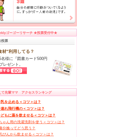
eeklyゴーゴーリサーチ ★投票受付中★
の投票
食材"利用してる？
5名様に『図書カード500円
プレゼント。
えて先輩ママ アクセスランキング
母乳を止める＜コツ＞は？
子連れ飛行機の＜コツ＞は？
子どもに薬を飲ませる＜コツ＞は？
ちゃん用の洗濯洗剤を使う＜コツ＞は？
痛分娩ってどう思う？
乳びんから飲ませる＜コツ＞は？