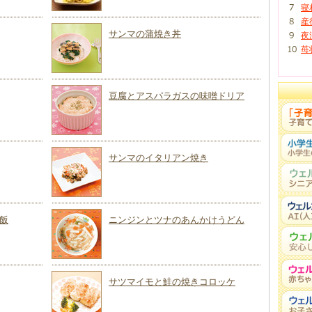
寝
産
サンマの蒲焼き丼
夜
苺
豆腐とアスパラガスの味噌ドリア
サンマのイタリアン焼き
飯
ニンジンとツナのあんかけうどん
サツマイモと鮭の焼きコロッケ