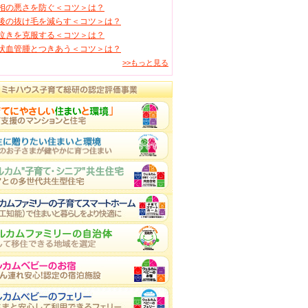
相の悪さを防ぐ＜コツ＞は？
後の抜け毛を減らす＜コツ＞は？
泣きを克服する＜コツ＞は？
状血管腫とつきあう＜コツ＞は？
>>もっと見る