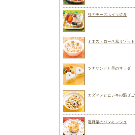
鮭のチーズホイル焼き
ミネストローネ風リゾット
ツナサンドと星のサラダ
エダマメとヒジキの混ぜご
温野菜のパンキッシュ