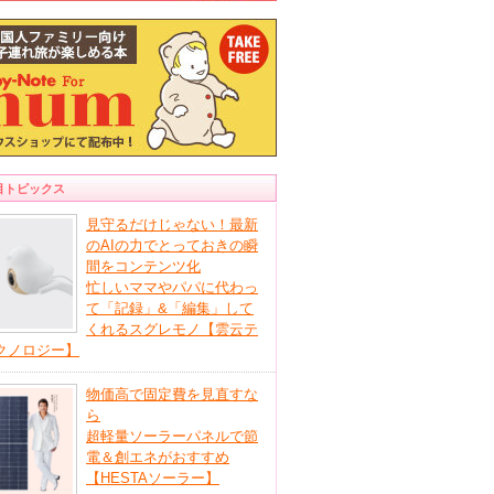
目トピックス
見守るだけじゃない！最新
のAIの力でとっておきの瞬
間をコンテンツ化
忙しいママやパパに代わっ
て「記録」&「編集」して
くれるスグレモノ【雲云テ
クノロジー】
物価高で固定費を見直すな
ら
超軽量ソーラーパネルで節
電＆創エネがおすすめ
【HESTAソーラー】