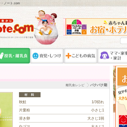
ノート.com
パクパク期
離乳食レシピ
秋鮭
1/3切れ
片栗粉
小さじ1
溶き卵
大さじ1弱
白ゴマ
大さじ1