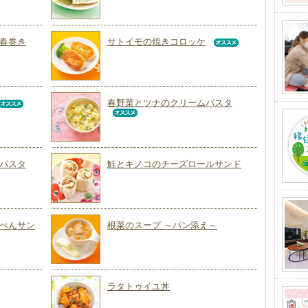
春巻き
サトイモの焼きコロッケ
春野菜とツナのクリームパスタ
パスタ
鮭とキノコのチーズロールサンド
ぺんサン
根菜のスープ ～パン添え～
ラタトゥイユ丼