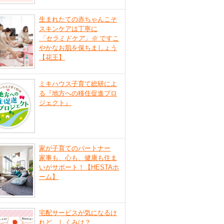
生まれたての赤ちゃんこそ
スキンケアは丁寧に
「セラミドケア」
※
ですこ
やかなお肌を保ちましょう
【花王】
ミキハウス子育て総研によ
る『地方への移住促進プロ
ジェクト』
家が子育てのパートナー
家事も、心も、健康も住ま
いがサポート！【HESTAホ
ーム】
宅配サービスが気になるけ
れど、しくみは？