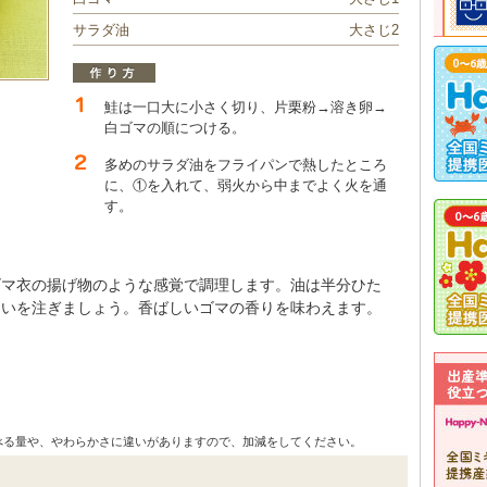
サラダ油
大さじ2
鮭は一口大に小さく切り、片栗粉→溶き卵→
白ゴマの順につける。
多めのサラダ油をフライパンで熱したところ
に、①を入れて、弱火から中までよく火を通
す。
ゴマ衣の揚げ物のような感覚で調理します。油は半分ひた
らいを注ぎましょう。香ばしいゴマの香りを味わえます。
べる量や、やわらかさに違いがありますので、加減をしてください。