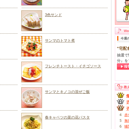
3色サンド
W
今週
サンマのトマト煮
"宅配
抽選で
分』を
フレンチトースト・イチゴソース
教
サンマとキノコの混ぜご飯
赤
春キャベツの菜の花パスタ
無
哺