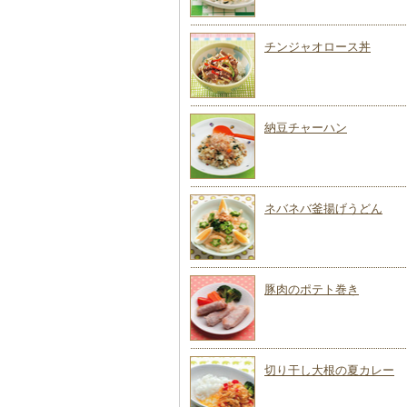
チンジャオロース丼
納豆チャーハン
ネバネバ釜揚げうどん
豚肉のポテト巻き
切り干し大根の夏カレー