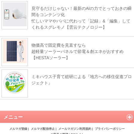
見守るだけじゃない！最新のAIの力でとっておきの瞬
間をコンテンツ化
忙しいママやパパに代わって「記録」&「編集」して
くれるスグレモノ【雲云テクノロジー】
物価高で固定費を見直すなら
超軽量ソーラーパネルで節電＆創エネがおすすめ
【HESTAソーラー】
ミキハウス子育て総研による『地方への移住促進プロ
ジェクト』
メニュー
メルマガ登録
|
メルマガ配信停止
|
メールマガジン利用規約
|
プライバシーポリシー