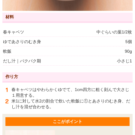
材料
春キャベツ
中ぐらいの葉1/2枚
ゆであさりのむき身
5個
軟飯
90g
だし汁｜パクパク期
小さじ1
作り方
春キャベツはやわらかくゆでて、1cm四方に粗く刻んで大さじ
１用意する。
米1に対して水2の割合で炊いた軟飯に①とあさりのむき身、だ
し汁を混ぜ合わせる。
ここがポイント