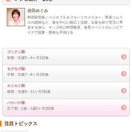
吉田めぐみ
料理研究家／ベジタブル＆フルーツマイスター。野菜ソムリ
エの講師など、食を中心に幅広く活躍。出産を経て育児に専
念する傍ら、キッズ向け料理教室、食育イベントのレシピア
イデア提案・開発も手掛ける
ゴックン期
初期：生後5～6ヶ月1回食
モグモグ期
中期：生後7～8ヶ月2回食
カミカミ期
後期：生後9～11ヶ月3回食
パクパク期
完了期：1歳～1歳3ヶ月3回食
注目トピックス