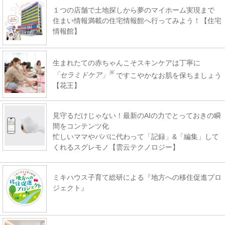
１つの店舗で土地探しから夢のマイホーム実現まで
住まい情報満載の住宅情報館へ行ってみよう！【住宅
情報館】
生まれたての赤ちゃんこそスキンケアは丁寧に
※
「セラミドケア」
ですこやかなお肌を保ちましょう
【花王】
見守るだけじゃない！最新のAIの力でとっておきの瞬
間をコンテンツ化
忙しいママやパパに代わって「記録」&「編集」して
くれるスグレモノ【雲云テクノロジー】
ミキハウス子育て総研による『地方への移住促進プロ
ジェクト』